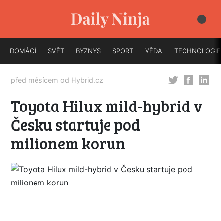
DOMÁCÍ
SVĚT
BYZNYS
SPORT
VĚDA
TECHNOLOGIE
před měsícem od
Hybrid.cz
Toyota Hilux mild-hybrid v
Česku startuje pod
milionem korun