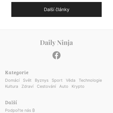
Další články
Kategorie
Domácí
Svět
Byznys
Sport
Věda
Technologie
Kultura
Zdraví
Cestování
Auto
Krypto
Další
Podpořte nás ₿