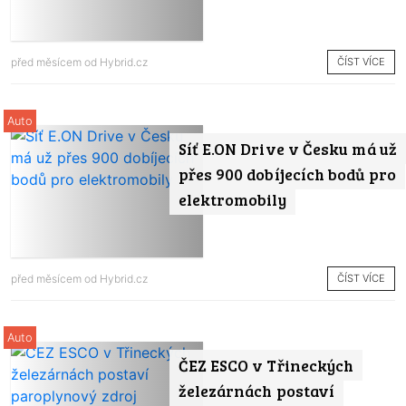
ČÍST VÍCE
před měsícem od
Hybrid.cz
Auto
Síť E.ON Drive v Česku má už
přes 900 dobíjecích bodů pro
elektromobily
ČÍST VÍCE
před měsícem od
Hybrid.cz
Auto
ČEZ ESCO v Třineckých
železárnách postaví