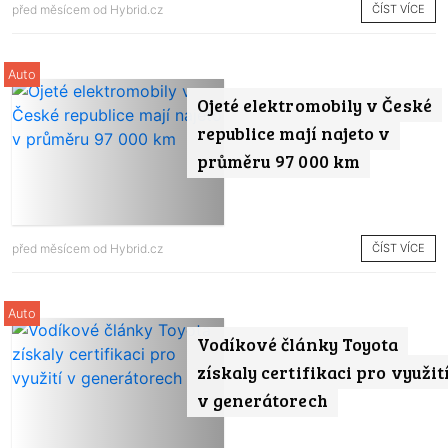
ČÍST VÍCE
před měsícem od
Hybrid.cz
Auto
Ojeté elektromobily v České
republice mají najeto v
průměru 97 000 km
ČÍST VÍCE
před měsícem od
Hybrid.cz
Auto
Vodíkové články Toyota
získaly certifikaci pro využit
v generátorech