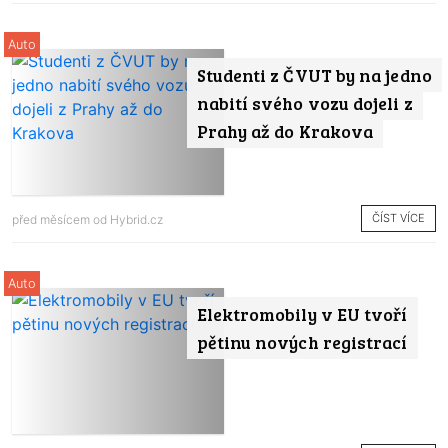
Auto
Studenti z ČVUT by na jedno
nabití svého vozu dojeli z
Prahy až do Krakova
ČÍST VÍCE
před měsícem od
Hybrid.cz
Auto
Elektromobily v EU tvoří
pětinu nových registrací