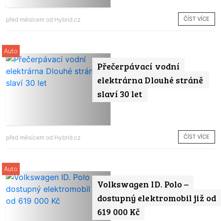
ČÍST VÍCE
před měsícem od
Hybrid.cz
Auto
Přečerpávací vodní
elektrárna Dlouhé stráně
slaví 30 let
ČÍST VÍCE
před měsícem od
Hybrid.cz
Auto
Volkswagen ID. Polo –
dostupný elektromobil již od
619 000 Kč