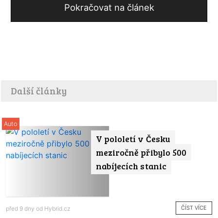
Pokračovat na článek
Další články
Auto
V pololetí v Česku
meziročně přibylo 500
nabíjecích stanic
ČÍST VÍCE
před 9 dny od
Hybrid.cz