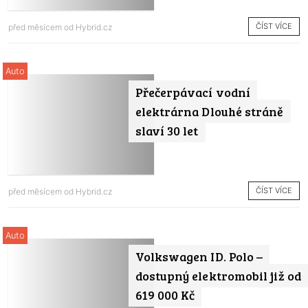
ČÍST VÍCE
před měsícem od
Hybrid.cz
Auto
Přečerpávací vodní
elektrárna Dlouhé stráně
slaví 30 let
ČÍST VÍCE
před měsícem od
Hybrid.cz
Auto
Volkswagen ID. Polo –
dostupný elektromobil již od
619 000 Kč