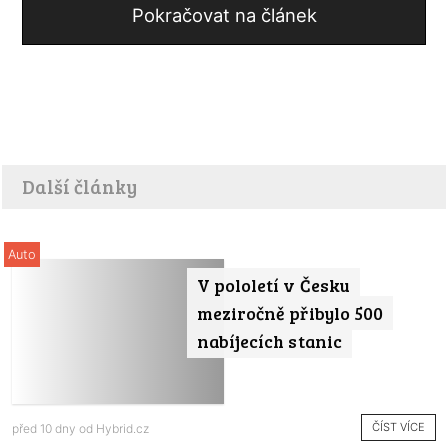
Pokračovat na článek
Další články
Auto
V pololetí v Česku
meziročně přibylo 500
nabíjecích stanic
ČÍST VÍCE
před 10 dny od
Hybrid.cz