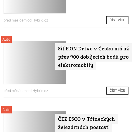
ČÍST VÍCE
před měsícem od
Hybrid.cz
Auto
Síť E.ON Drive v Česku má už
přes 900 dobíjecích bodů pro
elektromobily
ČÍST VÍCE
před měsícem od
Hybrid.cz
Auto
ČEZ ESCO v Třineckých
železárnách postaví