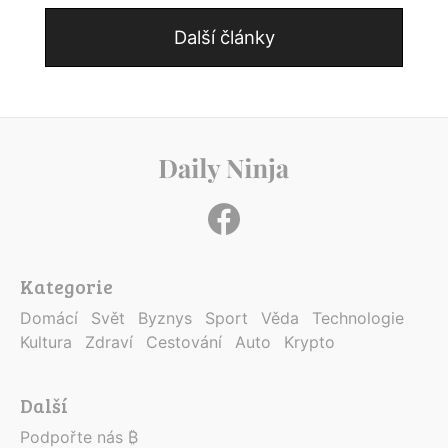
Další články
Kategorie
Domácí
Svět
Byznys
Sport
Věda
Technologie
Kultura
Zdraví
Cestování
Auto
Krypto
Další
Podpořte nás ₿