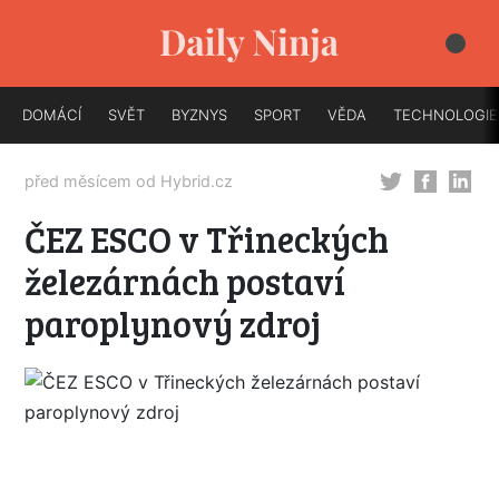
DOMÁCÍ
SVĚT
BYZNYS
SPORT
VĚDA
TECHNOLOGIE
před měsícem od
Hybrid.cz
ČEZ ESCO v Třineckých
železárnách postaví
paroplynový zdroj