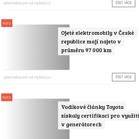
ČÍST VÍCE
před měsícem od
Hybrid.cz
Auto
Ojeté elektromobily v České
republice mají najeto v
průměru 97 000 km
ČÍST VÍCE
před měsícem od
Hybrid.cz
Auto
Vodíkové články Toyota
získaly certifikaci pro využit
v generátorech