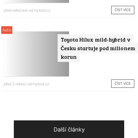
ČÍST VÍCE
před měsícem od
Hybrid.cz
Auto
Toyota Hilux mild-hybrid v
Česku startuje pod milionem
korun
ČÍST VÍCE
před 2 měsíci od
Hybrid.cz
Další články