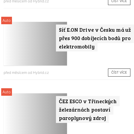
ČÍST VÍCE
před měsícem od
Hybrid.cz
Auto
Síť E.ON Drive v Česku má už
přes 900 dobíjecích bodů pro
elektromobily
ČÍST VÍCE
před měsícem od
Hybrid.cz
Auto
ČEZ ESCO v Třineckých
železárnách postaví
paroplynový zdroj