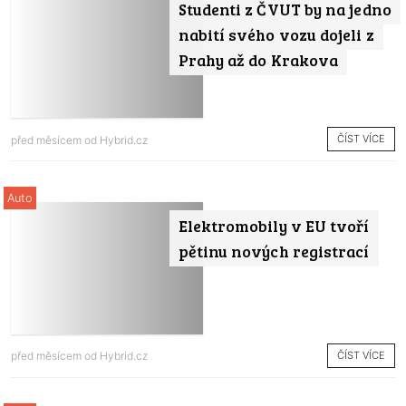
Studenti z ČVUT by na jedno
nabití svého vozu dojeli z
Prahy až do Krakova
ČÍST VÍCE
před měsícem od
Hybrid.cz
Auto
Elektromobily v EU tvoří
pětinu nových registrací
ČÍST VÍCE
před měsícem od
Hybrid.cz