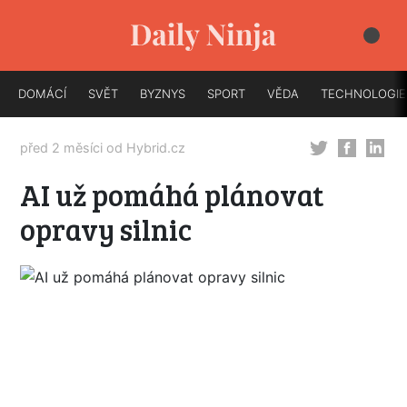
DOMÁCÍ
SVĚT
BYZNYS
SPORT
VĚDA
TECHNOLOGIE
před 2 měsíci od
Hybrid.cz
AI už pomáhá plánovat
opravy silnic