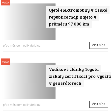
Auto
Ojeté elektromobily v České
republice mají najeto v
průměru 97 000 km
ČÍST VÍCE
před měsícem od
Hybrid.cz
Auto
Vodíkové články Toyota
získaly certifikaci pro využit
v generátorech
ČÍST VÍCE
před měsícem od
Hybrid.cz