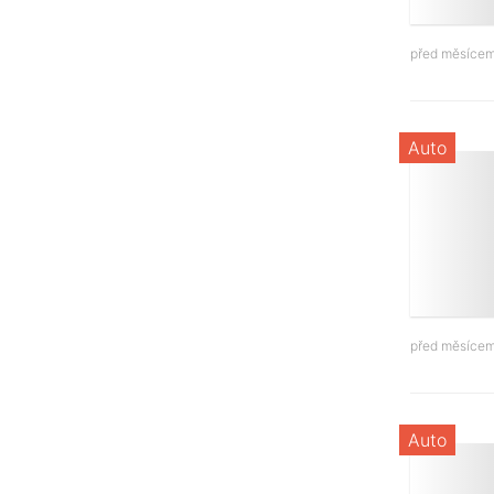
před měsíce
Auto
před měsíce
Auto