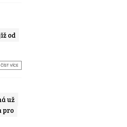
iž od
ČÍST VÍCE
má už
ů pro