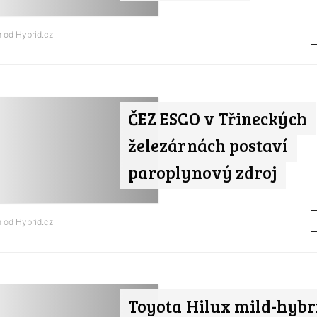
m od
Hybrid.cz
ČEZ ESCO v Třineckých
železárnách postaví
paroplynový zdroj
m od
Hybrid.cz
Toyota Hilux mild-hybr