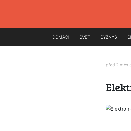
DOMÁCÍ
SVĚT
BYZNYS
S
před 2 měsí
Elekt