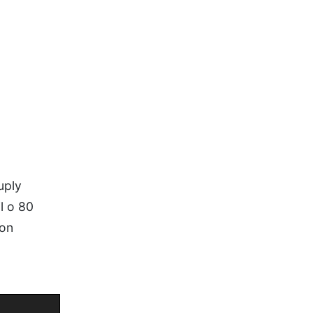
uply
l o 80
 on