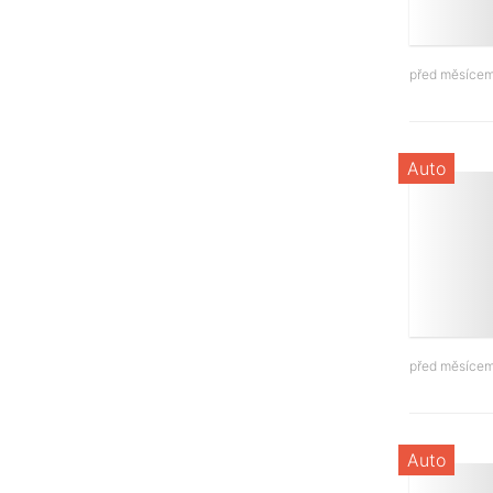
před měsíce
Auto
před měsíce
Auto