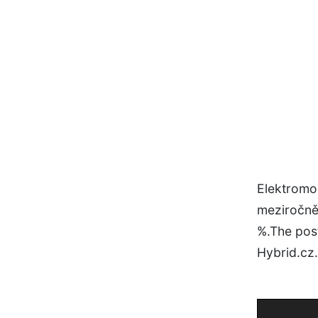
Elektromob
meziročně 
%.The post
Hybrid.cz.