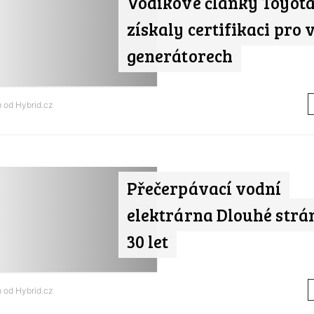
Vodíkové články Toyot
získaly certifikaci pro 
generátorech
m od
Hybrid.cz
Přečerpávací vodní
elektrárna Dlouhé strán
30 let
m od
Hybrid.cz