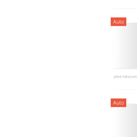
Auto
před měsíce
Auto