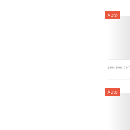
Auto
před měsíce
Auto