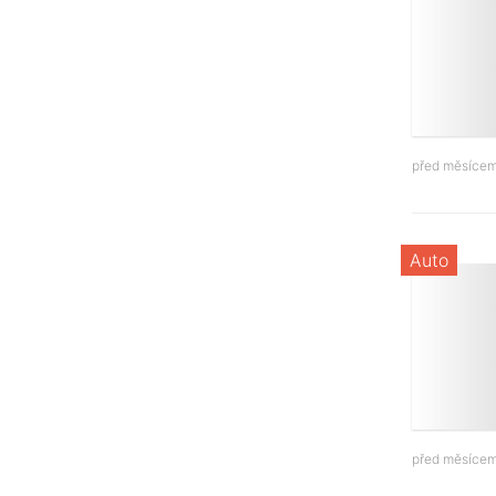
před měsíce
Auto
před měsíce