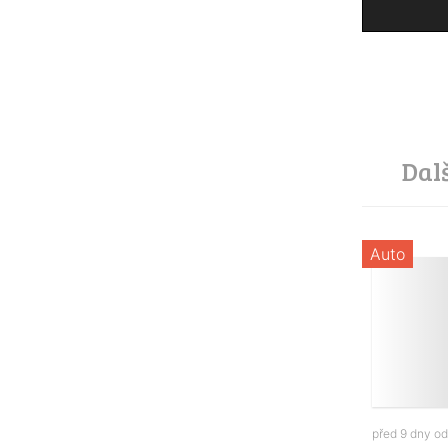
Dal
Auto
před 9 dny o