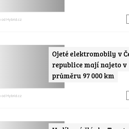
m od
Hybrid.cz
Ojeté elektromobily v Č
republice mají najeto v
průměru 97 000 km
m od
Hybrid.cz