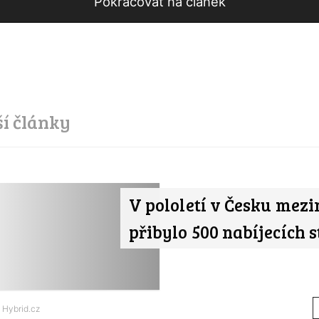
Pokračovat na článek
ší články
V pololetí v Česku mezi
přibylo 500 nabíjecích s
d
Hybrid.cz