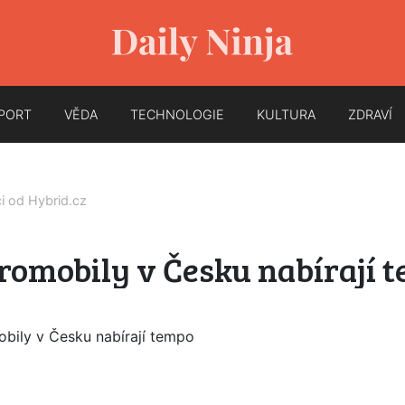
PORT
VĚDA
TECHNOLOGIE
KULTURA
ZDRAVÍ
ci od
Hybrid.cz
romobily v Česku nabírají 