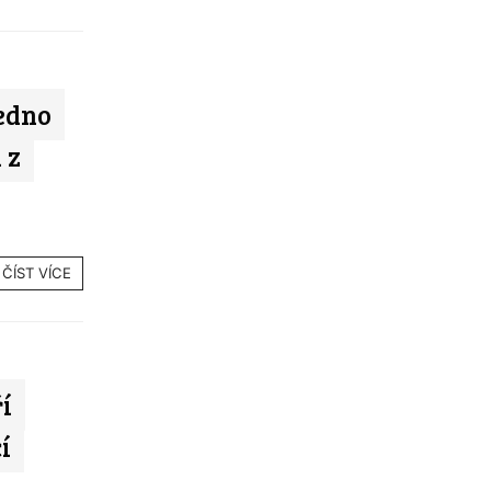
jedno
 z
ČÍST VÍCE
í
í