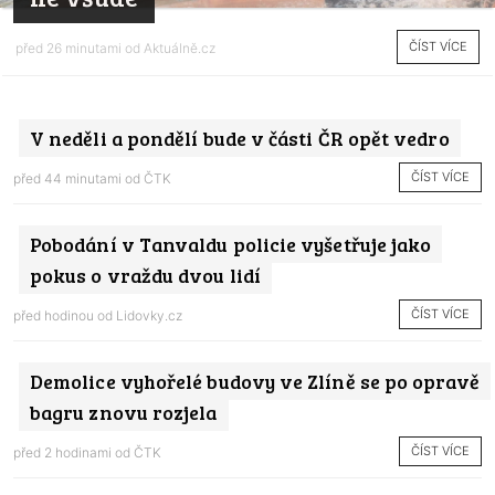
ČÍST VÍCE
před 26 minutami od
Aktuálně.cz
V neděli a pondělí bude v části ČR opět vedro
ČÍST VÍCE
před 44 minutami od
ČTK
Pobodání v Tanvaldu policie vyšetřuje jako
pokus o vraždu dvou lidí
ČÍST VÍCE
před hodinou od
Lidovky.cz
Demolice vyhořelé budovy ve Zlíně se po opravě
bagru znovu rozjela
ČÍST VÍCE
před 2 hodinami od
ČTK