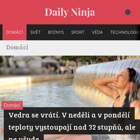
DOMÁCÍ
SVĚT
BYZNYS
SPORT
VĚDA
TECHNOLOGIE
Domácí
Domácí
Vedra se vrátí. V neděli a v pondělí
teploty vystoupají nad 32 stupňů, ale
ne všude