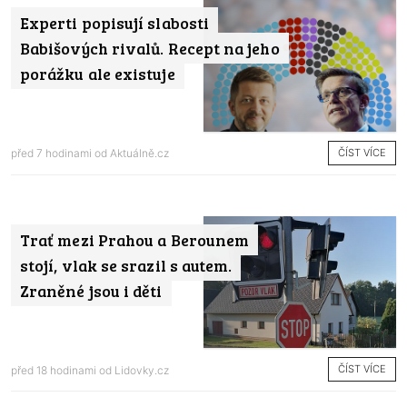
Experti popisují slabosti
Babišových rivalů. Recept na jeho
porážku ale existuje
ČÍST VÍCE
před 7 hodinami od
Aktuálně.cz
Trať mezi Prahou a Berounem
stojí, vlak se srazil s autem.
Zraněné jsou i děti
ČÍST VÍCE
před 18 hodinami od
Lidovky.cz