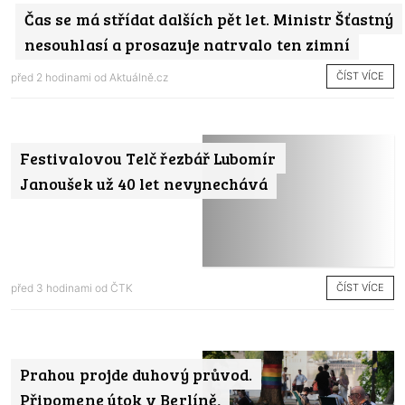
Čas se má střídat dalších pět let. Ministr Šťastný
nesouhlasí a prosazuje natrvalo ten zimní
ČÍST VÍCE
před 2 hodinami od
Aktuálně.cz
Festivalovou Telč řezbář Lubomír
Janoušek už 40 let nevynechává
ČÍST VÍCE
před 3 hodinami od
ČTK
Prahou projde duhový průvod.
Připomene útok v Berlíně,