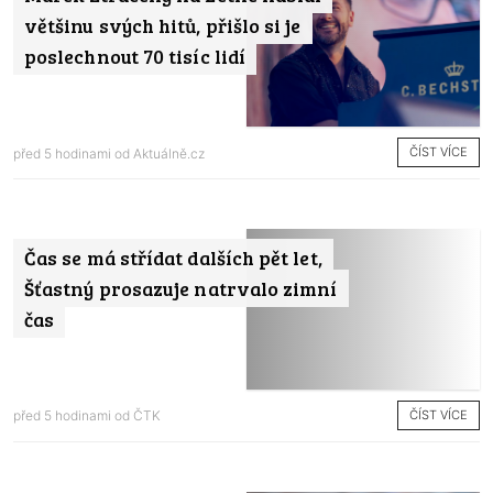
většinu svých hitů, přišlo si je
poslechnout 70 tisíc lidí
ČÍST VÍCE
před 5 hodinami od
Aktuálně.cz
Čas se má střídat dalších pět let,
Šťastný prosazuje natrvalo zimní
čas
ČÍST VÍCE
před 5 hodinami od
ČTK