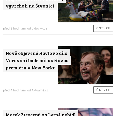
vyvrcholí na Štvanici
ČÍST VÍCE
před 3 hodinami od
Lidovky.cz
Nově objevené Havlovo dílo
Varování bude mít světovou
premiéru v New Yorku
ČÍST VÍCE
před 4 hodinami od
Aktuálně.cz
Marek Ztracený na Letné nabídl