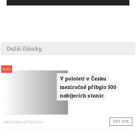
Další články
Auto
V pololetí v Česku
meziročně přibylo 500
nabíjecích stanic
ČÍST VÍCE
před 8 dny od
Hybrid.cz