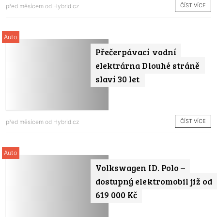
ČÍST VÍCE
před měsícem od
Hybrid.cz
Auto
Přečerpávací vodní
elektrárna Dlouhé stráně
slaví 30 let
ČÍST VÍCE
před měsícem od
Hybrid.cz
Auto
Volkswagen ID. Polo –
dostupný elektromobil již od
619 000 Kč