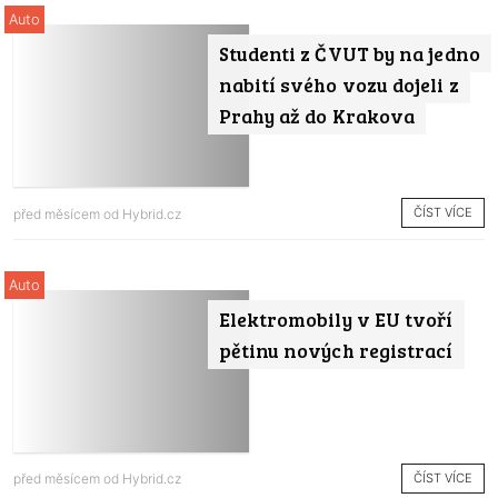
Auto
Studenti z ČVUT by na jedno
nabití svého vozu dojeli z
Prahy až do Krakova
ČÍST VÍCE
před měsícem od
Hybrid.cz
Auto
Elektromobily v EU tvoří
pětinu nových registrací
ČÍST VÍCE
před měsícem od
Hybrid.cz