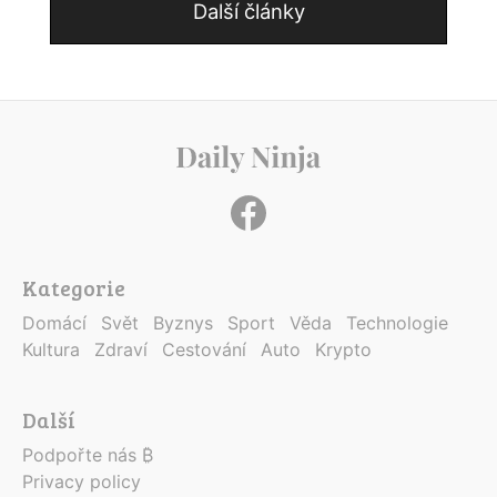
Další články
Kategorie
Domácí
Svět
Byznys
Sport
Věda
Technologie
Kultura
Zdraví
Cestování
Auto
Krypto
Další
Podpořte nás ₿
Privacy policy