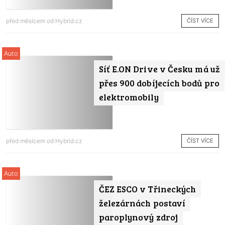
ČÍST VÍCE
před měsícem od
Hybrid.cz
Auto
Síť E.ON Drive v Česku má už
přes 900 dobíjecích bodů pro
elektromobily
ČÍST VÍCE
před měsícem od
Hybrid.cz
Auto
ČEZ ESCO v Třineckých
železárnách postaví
paroplynový zdroj