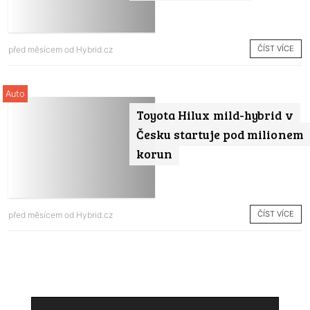
ČÍST VÍCE
před měsícem od
Hybrid.cz
Auto
Toyota Hilux mild-hybrid v
Česku startuje pod milionem
korun
ČÍST VÍCE
před měsícem od
Hybrid.cz