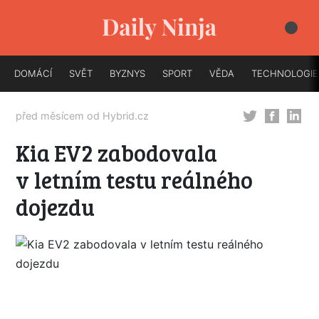
DOMÁCÍ
SVĚT
BYZNYS
SPORT
VĚDA
TECHNOLOGIE
před měsícem od
Hybrid.cz
Kia EV2 zabodovala
v letním testu reálného
dojezdu