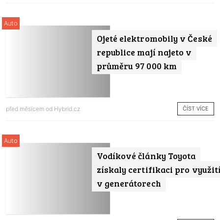
Auto
Ojeté elektromobily v České
republice mají najeto v
průměru 97 000 km
ČÍST VÍCE
před měsícem od
Hybrid.cz
Auto
Vodíkové články Toyota
získaly certifikaci pro využit
v generátorech