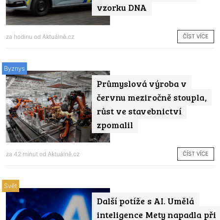
vzorku DNA
ČÍST VÍCE
za hodinu od
Aktuálně.cz
Byznys
Průmyslová výroba v
červnu meziročně stoupla,
růst ve stavebnictví
zpomalil
ČÍST VÍCE
za 42 minut od
Aktuálně.cz
Svět
Další potíže s AI. Umělá
inteligence Mety napadla při