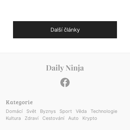
Další články
Kategorie
Domácí
Svět
Byznys
Sport
Věda
Technologie
Kultura
Zdraví
Cestování
Auto
Krypto