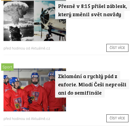
Přesně v 8:15 přišel záblesk,
který změnil svět navždy
ČÍST VÍCE
před hodinou od
Aktuálně.cz
Sport
Zklamání a rychlý pád z
euforie. Mladí Češi neprošli
ani do semifinále
ČÍST VÍCE
před hodinou od
Aktuálně.cz