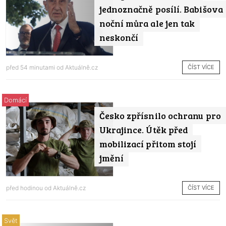
jednoznačně posílí. Babišova
noční můra ale jen tak
neskončí
ČÍST VÍCE
před 54 minutami od
Aktuálně.cz
Domácí
Česko zpřísnilo ochranu pro
Ukrajince. Útěk před
mobilizací přitom stojí
jmění
ČÍST VÍCE
před hodinou od
Aktuálně.cz
Svět