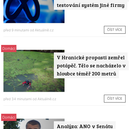
testování systém jiné firmy
ČÍST VÍCE
před 9 minutami od
Aktuálně.cz
Domácí
V Hranické propasti zemřel
potápěč. Tělo se nacházelo v
hloubce téměř 200 metrů
ČÍST VÍCE
před 34 minutami od
Aktuálně.cz
Domácí
Analýza: ANO v Senátu