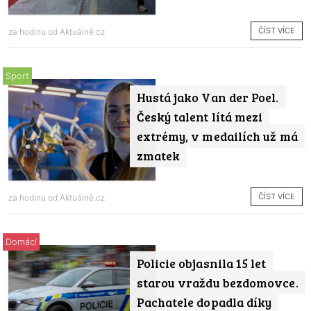
ČÍST VÍCE
za hodinu od
Aktuálně.cz
Sport
Hustá jako Van der Poel.
Český talent lítá mezi
extrémy, v medailích už má
zmatek
ČÍST VÍCE
za hodinu od
Aktuálně.cz
Domácí
Policie objasnila 15 let
starou vraždu bezdomovce.
Pachatele dopadla díky