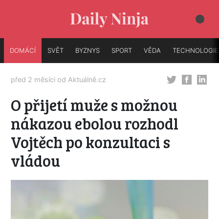
DOMÁCÍ
SVĚT
BYZNYS
SPORT
VĚDA
TECHNOLOGIE
před 2 měsíci od
Aktuálně.cz
O přijetí muže s možnou
nákazou ebolou rozhodl
Vojtěch po konzultaci s
vládou