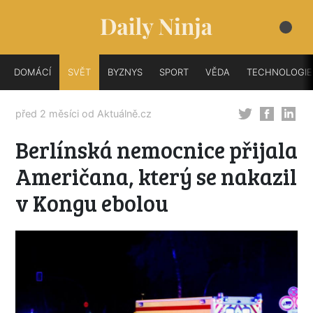
DOMÁCÍ
SVĚT
BYZNYS
SPORT
VĚDA
TECHNOLOGIE
před 2 měsíci od
Aktuálně.cz
Berlínská nemocnice přijala
Američana, který se nakazil
v Kongu ebolou