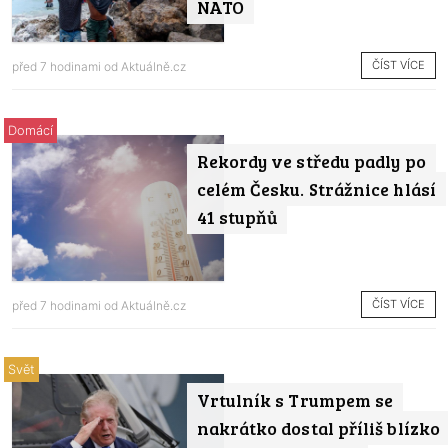
NATO
ČÍST VÍCE
před 7 hodinami od
Aktuálně.cz
Domácí
Rekordy ve středu padly po
celém Česku. Strážnice hlásí
41 stupňů
ČÍST VÍCE
před 7 hodinami od
Aktuálně.cz
Svět
Vrtulník s Trumpem se
nakrátko dostal příliš blízko