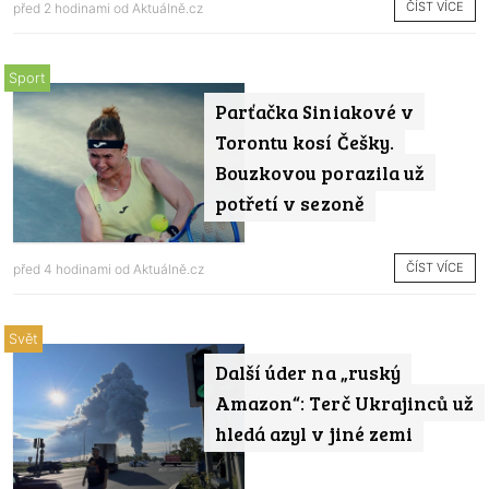
ČÍST VÍCE
před 2 hodinami od
Aktuálně.cz
Sport
Parťačka Siniakové v
Torontu kosí Češky.
Bouzkovou porazila už
potřetí v sezoně
ČÍST VÍCE
před 4 hodinami od
Aktuálně.cz
Svět
Další úder na „ruský
Amazon“: Terč Ukrajinců už
hledá azyl v jiné zemi