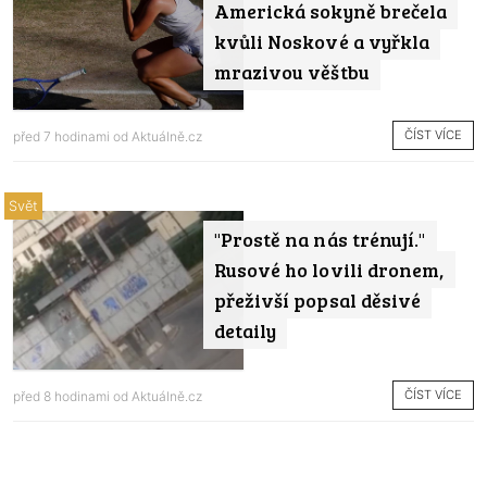
Americká sokyně brečela
kvůli Noskové a vyřkla
mrazivou věštbu
ČÍST VÍCE
před 7 hodinami od
Aktuálně.cz
Svět
"Prostě na nás trénují."
Rusové ho lovili dronem,
přeživší popsal děsivé
detaily
ČÍST VÍCE
před 8 hodinami od
Aktuálně.cz