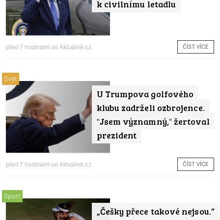
k civilnímu letadlu
ČÍST VÍCE
před 7 hodinami od
Aktuálně.cz
Svět
U Trumpova golfového
klubu zadrželi ozbrojence.
"Jsem významný," žertoval
prezident
ČÍST VÍCE
před 7 hodinami od
Aktuálně.cz
Sport
„Češky přece takové nejsou.“