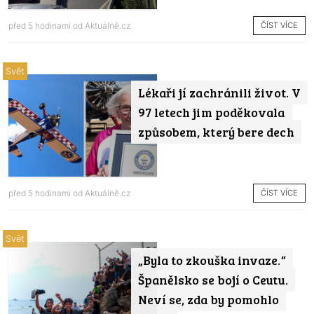
ČÍST VÍCE
před 5 hodinami od
Aktuálně.cz
Svět
Lékaři jí zachránili život. V
97 letech jim poděkovala
způsobem, který bere dech
ČÍST VÍCE
před 5 hodinami od
Aktuálně.cz
Svět
„Byla to zkouška invaze.“
Španělsko se bojí o Ceutu.
Neví se, zda by pomohlo