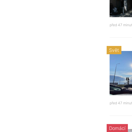
před 47 minu
Svět
před 47 minu
Domácí