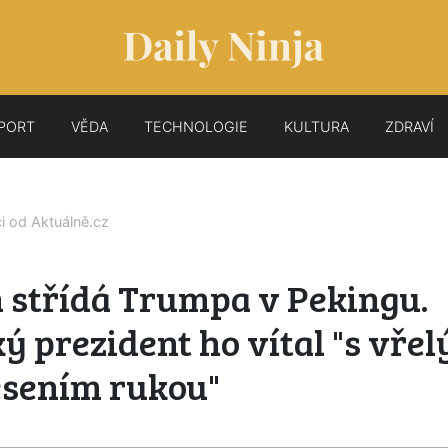
PORT
VĚDA
TECHNOLOGIE
KULTURA
ZDRAVÍ
ci od
Aktuálně.cz
 střídá Trumpa v Pekingu.
ý prezident ho vítal "s vře
esením rukou"