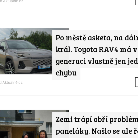
od
Aktuálně.cz
Po městě asketa, na dál
král. Toyota RAV4 má v
generaci vlastně jen je
chybu
od
Aktuálně.cz
Zemi trápí obří problém
paneláky. Našlo se ale ř