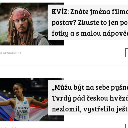
KVÍZ: Znáte jména film
postav? Zkuste to jen po
fotky a s malou nápov
od
Aktuálně.cz
„Můžu být na sebe pyšn
Tvrdý pád českou hvěz
nezlomil, vystřelila ješ