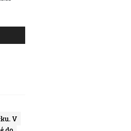
ku. V
é do