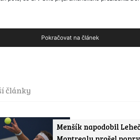
Pokračovat na článek
ší články
Menšík napodobil Leheč
Montrealu prošel poprv