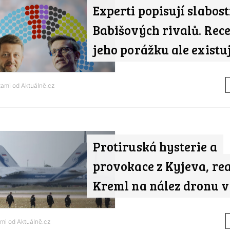
Experti popisují slabost
Babišových rivalů. Rec
jeho porážku ale existu
tami od
Aktuálně.cz
Protiruská hysterie a
provokace z Kyjeva, re
Kreml na nález dronu v
ami od
Aktuálně.cz