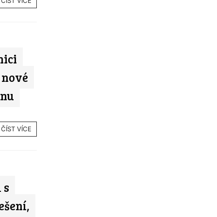
ČÍST VÍCE
nici
 nové
dnu
ČÍST VÍCE
 s
ešení,