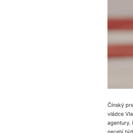
Čínský pre
vládce Vlad
agentury.
necelý týd