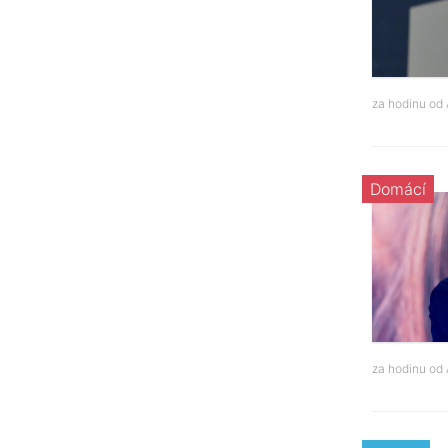
za hodinu od
Domácí
za hodinu od