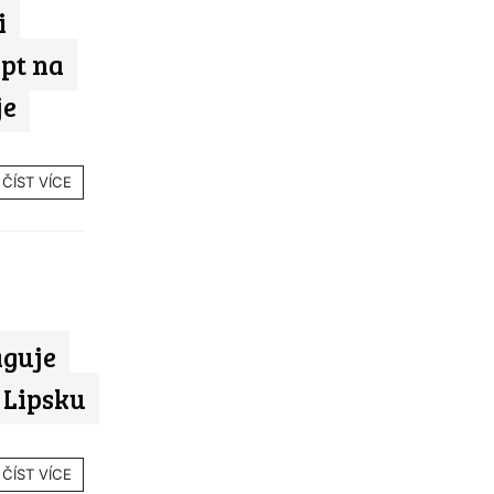
i
ept na
je
ČÍST VÍCE
aguje
 Lipsku
ČÍST VÍCE