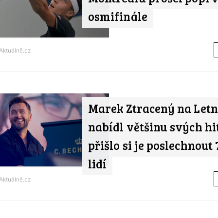
osmifinále
Aktuálně.cz
Marek Ztracený na Letn
nabídl většinu svých hi
přišlo si je poslechnout 7
lidí
Aktuálně.cz