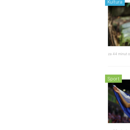
Kultura
za 44 minut 
Sport