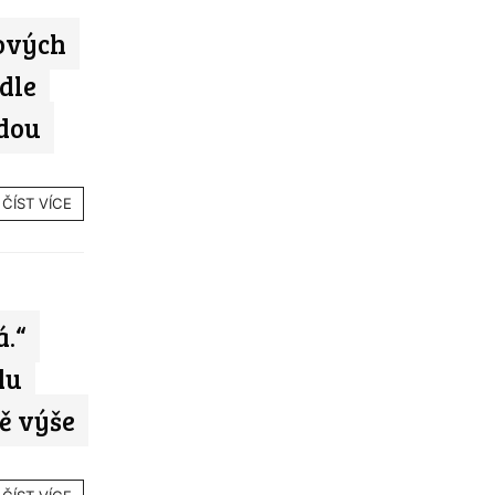
ových
dle
ědou
ČÍST VÍCE
á.“
du
tě výše