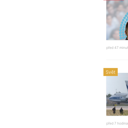
před 47 minu
Svět
před 7 hodin