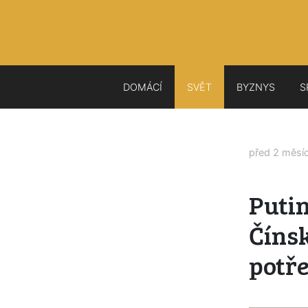
DOMÁCÍ
SVĚT
BYZNYS
S
před 2 měsí
Putin
Čínsk
potř