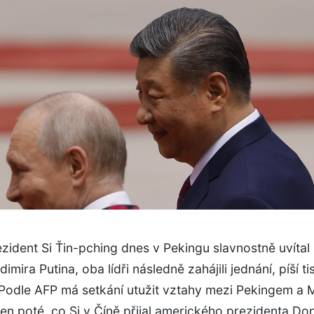
zident Si Ťin-pching dnes v Pekingu slavnostně uvítal
imira Putina, oba lídři následně zahájili jednání, píší t
 Podle AFP má setkání utužit vztahy mezi Pekingem a
en poté, co Si v Číně přijal amerického prezidenta Do