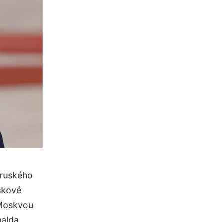
 ruského
iskové
 Moskvou
nalda