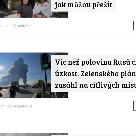
jak můžou přežít
tami od
Aktuálně.cz
Víc než polovina Rusů cí
úzkost. Zelenského plán
zasáhl na citlivých mís
tami od
Aktuálně.cz