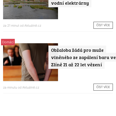
vodní elektrárny
ČÍST VÍCE
za 21 minut od
Aktuálně.cz
Domácí
Obžaloba žádá pro muže
viněného ze zapálení baru ve
Zlíně 21 až 22 let vězení
ČÍST VÍCE
za minutu od
Aktuálně.cz