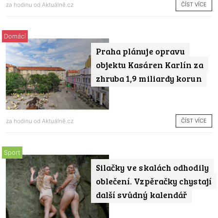
ČÍST VÍCE
za hodinu od
Aktuálně.cz
Domácí
Praha plánuje opravu
objektu Kasáren Karlín za
zhruba 1,9 miliardy korun
ČÍST VÍCE
za hodinu od
Aktuálně.cz
Sport
Silačky ve skalách odhodily
oblečení. Vzpěračky chystají
další svůdný kalendář