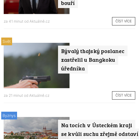
bouří
ČÍST VÍCE
za 41 minut od
Aktuálně.cz
Svět
Bývalý thajský poslanec
zastřelil u Bangkoku
úředníka
ČÍST VÍCE
za 21 minut od
Aktuálně.cz
Byznys
Na tocích v Ústeckém kraji
se kvůli suchu zřejmě odstaví