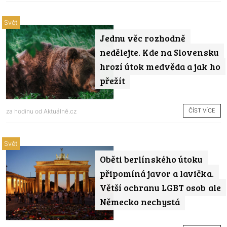
Svět
Jednu věc rozhodně
nedělejte. Kde na Slovensku
hrozí útok medvěda a jak ho
přežít
ČÍST VÍCE
za hodinu od
Aktuálně.cz
Svět
Oběti berlínského útoku
připomíná javor a lavička.
Větší ochranu LGBT osob ale
Německo nechystá