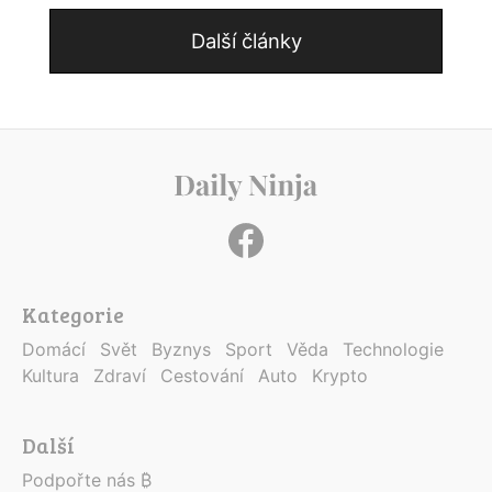
Další články
Kategorie
Domácí
Svět
Byznys
Sport
Věda
Technologie
Kultura
Zdraví
Cestování
Auto
Krypto
Další
Podpořte nás ₿