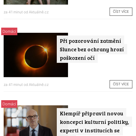
ČÍST VÍCE
za 41 minut od
Aktuálně.cz
Domácí
Při pozorování zatmění
Slunce bez ochrany hrozí
poškození očí
ČÍST VÍCE
za 41 minut od
Aktuálně.cz
Domácí
Klempíř připravil novou
koncepci kulturní politiky,
experti v institucích se