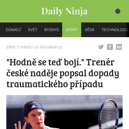
DOMÁCÍ
SVĚT
BYZNYS
SPORT
VĚDA
TECHNOLOGIE
před 2 měsíci od
Aktuálně.cz
"Hodně se teď bojí." Trenér
české naděje popsal dopady
traumatického případu