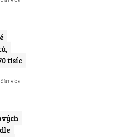
ČÍST VÍCE
é
tů,
0 tisíc
ČÍST VÍCE
ových
dle