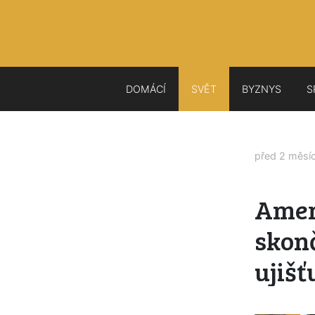
DOMÁCÍ
SVĚT
BYZNYS
S
před 2 měsí
Amer
skonč
ujišť