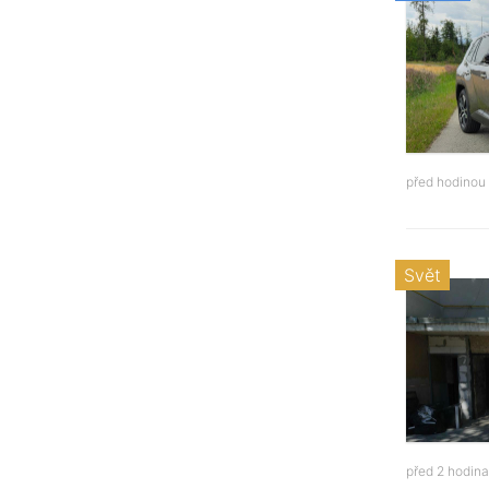
před hodinou
Svět
před 2 hodin