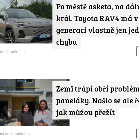
Po městě asketa, na dál
král. Toyota RAV4 má v
generaci vlastně jen je
chybu
 od
Aktuálně.cz
Zemi trápí obří problém
paneláky. Našlo se ale ř
jak můžou přežít
ami od
Aktuálně.cz