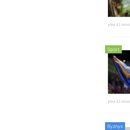
před 42 minu
Sport
před 42 minu
Byznys