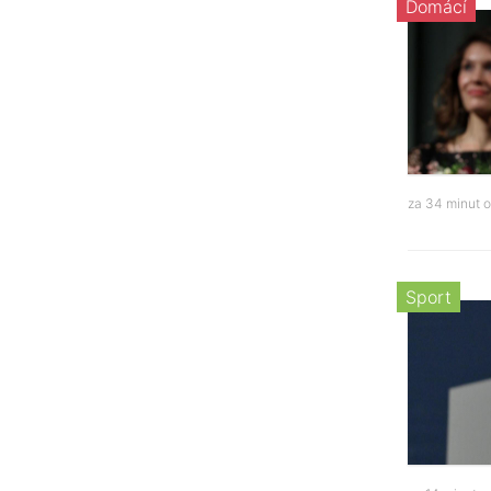
Domácí
za 34 minut 
Sport