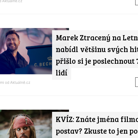
od
Aktuálně.cz
Marek Ztracený na Letn
nabídl většinu svých hi
přišlo si je poslechnout 7
lidí
ami od
Aktuálně.cz
KVÍZ: Znáte jména film
postav? Zkuste to jen po