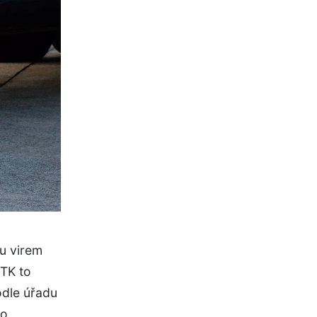
u virem
ČTK to
odle úřadu
ro