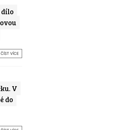
dílo
tovou
ČÍST VÍCE
ku. V
é do