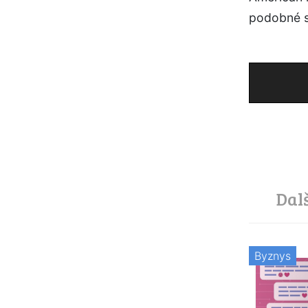
podobné s
Dal
Byznys