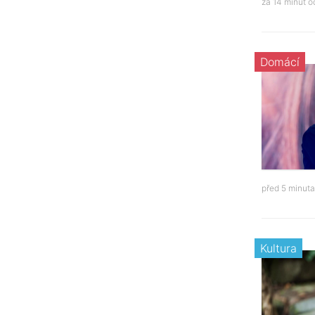
za 14 minut 
Domácí
před 5 minut
Kultura