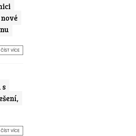
nici
 nové
dnu
ČÍST VÍCE
 s
ešení,
ČÍST VÍCE