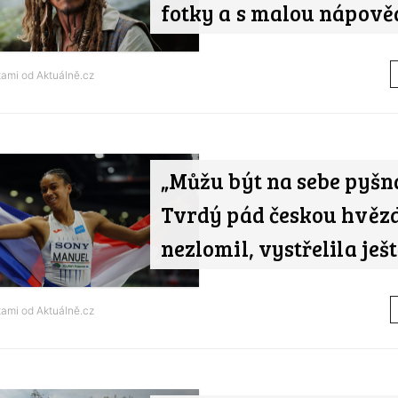
fotky a s malou nápov
tami od
Aktuálně.cz
„Můžu být na sebe pyšn
Tvrdý pád českou hvěz
nezlomil, vystřelila ješ
tami od
Aktuálně.cz