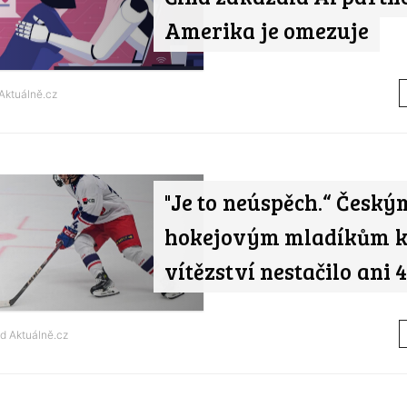
Amerika je omezuje
Aktuálně.cz
"Je to neúspěch.“ Český
hokejovým mladíkům 
vítězství nestačilo ani 4
od
Aktuálně.cz