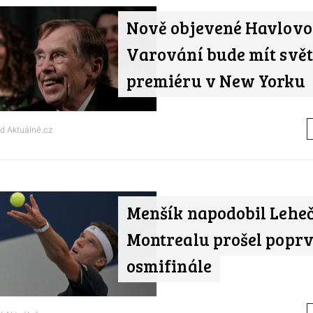
Nově objevené Havlovo 
Varování bude mít svě
premiéru v New Yorku
od
Aktuálně.cz
Menšík napodobil Leheč
Montrealu prošel poprv
osmifinále