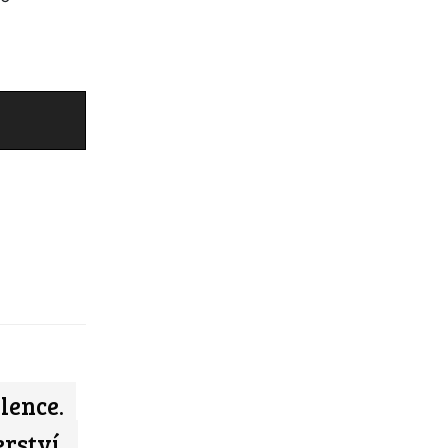
lence.
rství,