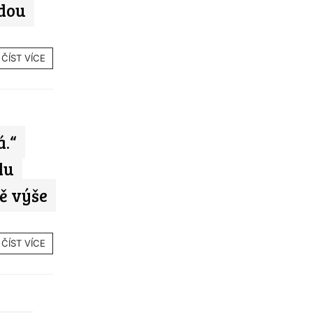
ědou
ČÍST VÍCE
á.“
du
tě výše
ČÍST VÍCE