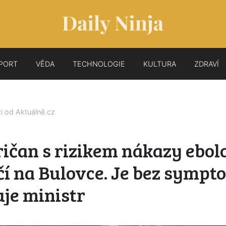
PORT
VĚDA
TECHNOLOGIE
KULTURA
ZDRAVÍ
ci od
Aktuálně.cz
ičan s rizikem nákazy ebol
í na Bulovce. Je bez sympt
uje ministr