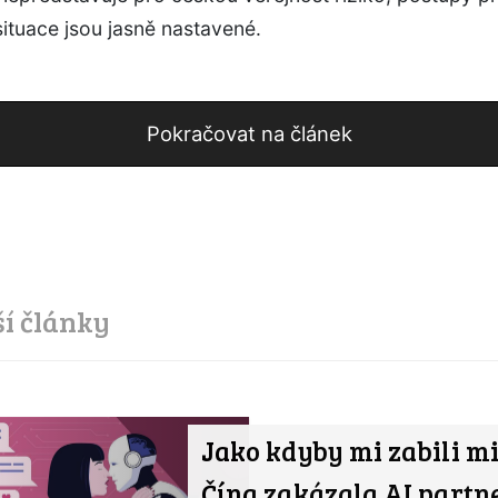
ituace jsou jasně nastavené.
Pokračovat na článek
ší články
Jako kdyby mi zabili mi
Čína zakázala AI partne