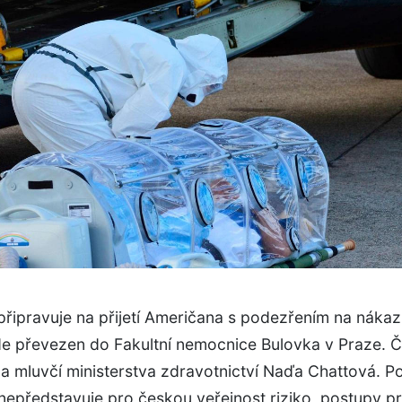
připravuje na přijetí Američana s podezřením na nákaz
de převezen do Fakultní nemocnice Bulovka v Praze. 
la mluvčí ministerstva zdravotnictví Naďa Chattová. P
nepředstavuje pro českou veřejnost riziko, postupy p