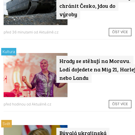
chránit Česko, jdou do
výroby
ČÍST VÍCE
před 36 minutami od
Aktuálně.cz
Kultura
Hrady se stěhují na Moravu.
Lodí dojedete na Mig 21, Harle
nebo Landu
ČÍST VÍCE
před hodinou od
Aktuálně.cz
Svět
Bývalá ukrajinská