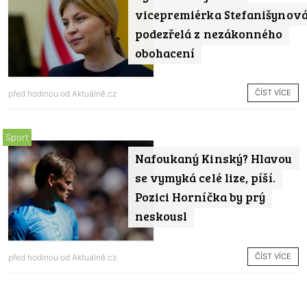
vicepremiérka Stefanišynov
podezřelá z nezákonného
obohacení
ČÍST VÍCE
před hodinou od
Aktuálně.cz
Sport
Nafoukaný Kinský? Hlavou
se vymyká celé lize, píší.
Pozici Horníčka by prý
neskousl
ČÍST VÍCE
před hodinou od
Aktuálně.cz