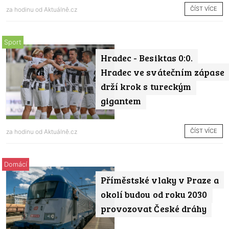
ČÍST VÍCE
za hodinu od
Aktuálně.cz
Sport
Hradec - Besiktas 0:0.
Hradec ve svátečním zápase
drží krok s tureckým
gigantem
ČÍST VÍCE
za hodinu od
Aktuálně.cz
Domácí
Příměstské vlaky v Praze a
okolí budou od roku 2030
provozovat České dráhy