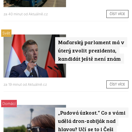
ČÍST VÍCE
za 40 minut od
Aktuálně.cz
Svět
Maďarský parlament má v
úterý zvolit prezidenta,
kandidát ještě není znám
ČÍST VÍCE
za 19 minut od
Aktuálně.cz
Domácí
„Pudová úzkost.“ Co s vámi
udělá dron-zabiják nad
hlavou? Učí se to i Češi