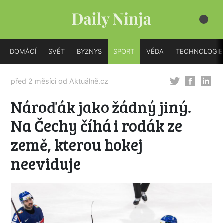
DOMÁCÍ
SVĚT
BYZNYS
SPORT
VĚDA
TECHNOLOGIE
před 2 měsíci od
Aktuálně.cz
Nároďák jako žádný jiný.
Na Čechy číhá i rodák ze
země, kterou hokej
neeviduje