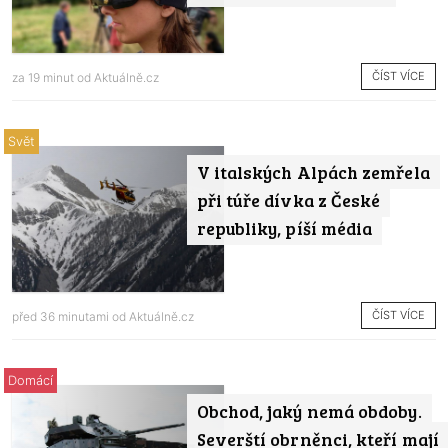
ČÍST VÍCE
za 19 minut od
Aktuálně.cz
Svět
V italských Alpách zemřela
při túře dívka z České
republiky, píší média
ČÍST VÍCE
před 36 minutami od
Aktuálně.cz
Domácí
Obchod, jaký nemá obdoby.
Severští obrněnci, kteří mají