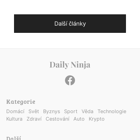
Další články
Kategorie
Domácí
Svět
Byznys
Sport
Věda
Technologie
Kultura
Zdraví
Cestování
Auto
Krypto
Další