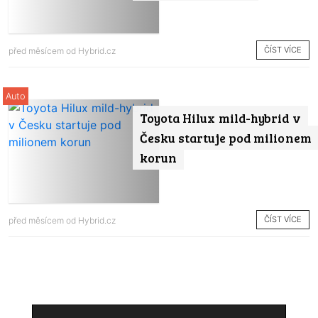
ČÍST VÍCE
před měsícem od
Hybrid.cz
Auto
Toyota Hilux mild-hybrid v
Česku startuje pod milionem
korun
ČÍST VÍCE
před měsícem od
Hybrid.cz