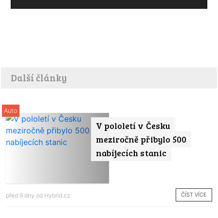
Další články
Auto
V pololetí v Česku
meziročně přibylo 500
nabíjecích stanic
ČÍST VÍCE
před 9 dny od
Hybrid.cz