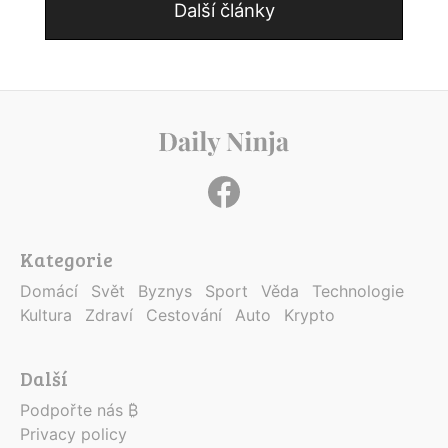
Další články
Kategorie
Domácí
Svět
Byznys
Sport
Věda
Technologie
Kultura
Zdraví
Cestování
Auto
Krypto
Další
Podpořte nás ₿
Privacy policy