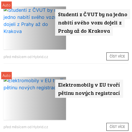
Auto
Studenti z ČVUT by na jedno
nabití svého vozu dojeli z
Prahy až do Krakova
ČÍST VÍCE
před měsícem od
Hybrid.cz
Auto
Elektromobily v EU tvoří
pětinu nových registrací
ČÍST VÍCE
před měsícem od
Hybrid.cz