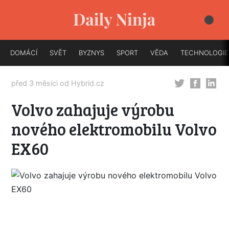
DOMÁCÍ
SVĚT
BYZNYS
SPORT
VĚDA
TECHNOLOGIE
před 3 měsíci od
Hybrid.cz
Volvo zahajuje výrobu
nového elektromobilu Volvo
EX60