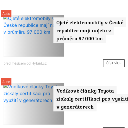
Auto
Ojeté elektromobily v České
republice mají najeto v
průměru 97 000 km
ČÍST VÍCE
před měsícem od
Hybrid.cz
Auto
Vodíkové články Toyota
získaly certifikaci pro využit
v generátorech