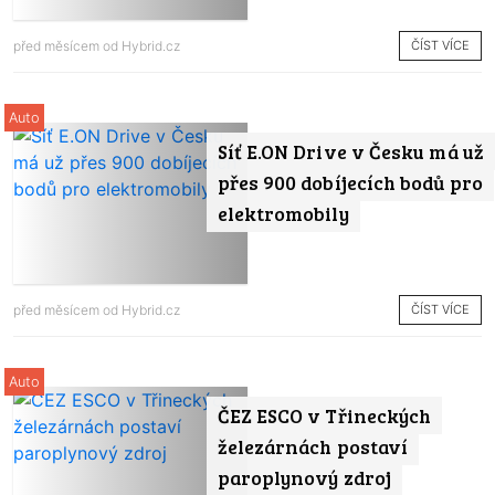
ČÍST VÍCE
před měsícem od
Hybrid.cz
Auto
Síť E.ON Drive v Česku má už
přes 900 dobíjecích bodů pro
elektromobily
ČÍST VÍCE
před měsícem od
Hybrid.cz
Auto
ČEZ ESCO v Třineckých
železárnách postaví
paroplynový zdroj