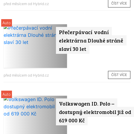
ČÍST VÍCE
před měsícem od
Hybrid.cz
Auto
Přečerpávací vodní
elektrárna Dlouhé stráně
slaví 30 let
ČÍST VÍCE
před měsícem od
Hybrid.cz
Auto
Volkswagen ID. Polo –
dostupný elektromobil již od
619 000 Kč