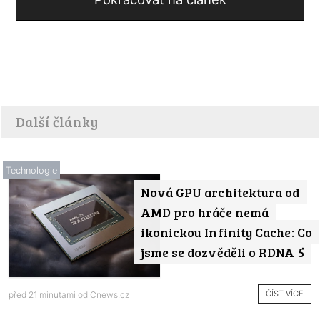
Další články
Technologie
Nová GPU architektura od
AMD pro hráče nemá
ikonickou Infinity Cache: Co
jsme se dozvěděli o RDNA 5
ČÍST VÍCE
před 21 minutami od
Cnews.cz