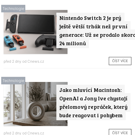
Technologie
Nintendo Switch 2 je prý
ještě větší trhák než první
generace: Už se prodalo skor
24 milionů
ČÍST VÍCE
před 2 dny od
Cnews.cz
Technologie
Jako mluvící Macintosh:
OpenAI a Jony Ive chystají
přelomový repráček, který
bude reagovat i pohybem
ČÍST VÍCE
před 2 dny od
Cnews.cz