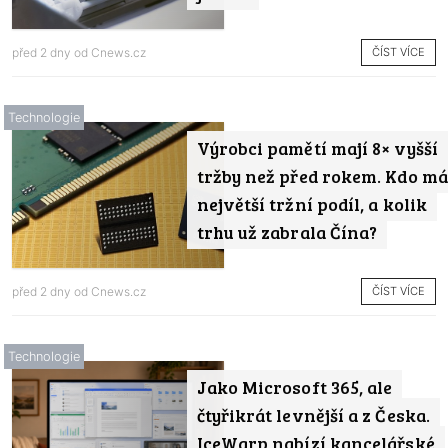
ČÍST VÍCE
před 2 dny od
Cnews.cz
Technologie
Výrobci pamětí mají 8× vyšší
tržby než před rokem. Kdo má
největší tržní podíl, a kolik
trhu už zabrala Čína?
ČÍST VÍCE
před 2 dny od
Cnews.cz
Technologie
Jako Microsoft 365, ale
čtyřikrát levnější a z Česka.
IceWarp nabízí kancelářské