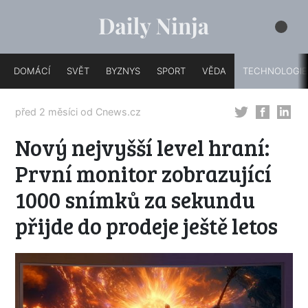
DOMÁCÍ
SVĚT
BYZNYS
SPORT
VĚDA
TECHNOLOGIE
před 2 měsíci od
Cnews.cz
Nový nejvyšší level hraní:
První monitor zobrazující
1000 snímků za sekundu
přijde do prodeje ještě letos