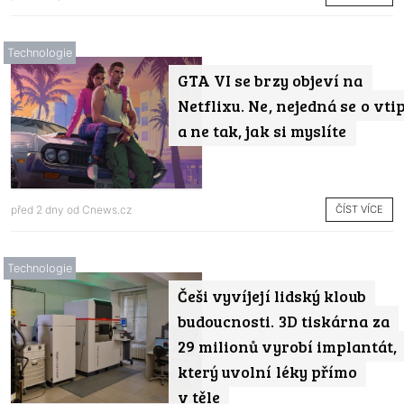
Technologie
GTA VI se brzy objeví na
Netflixu. Ne, nejedná se o vti
a ne tak, jak si myslíte
ČÍST VÍCE
před 2 dny od
Cnews.cz
Technologie
Češi vyvíjejí lidský kloub
budoucnosti. 3D tiskárna za
29 milionů vyrobí implantát,
který uvolní léky přímo
v těle