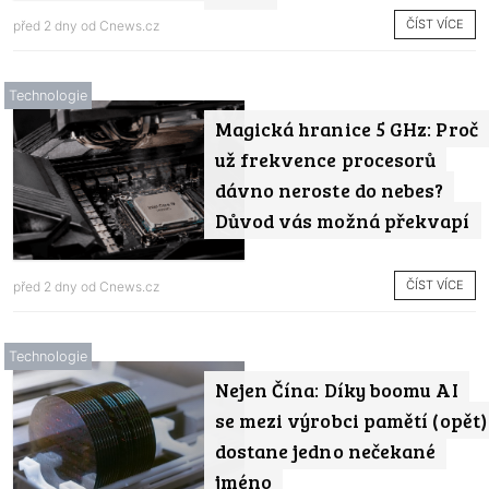
ČÍST VÍCE
před 2 dny od
Cnews.cz
Technologie
Magická hranice 5 GHz: Proč
už frekvence procesorů
dávno neroste do nebes?
Důvod vás možná překvapí
ČÍST VÍCE
před 2 dny od
Cnews.cz
Technologie
Nejen Čína: Díky boomu AI
se mezi výrobci pamětí (opět)
dostane jedno nečekané
jméno