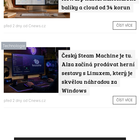
balíky a cloud od 34 korun
ČÍST VÍCE
před 2 dny od
Cnews.cz
Technologie
Český Steam Machine je tu.
Alza začíná prodávat herní
sestavy s Linuxem, který je
skvělou náhradou za
Windows
ČÍST VÍCE
před 2 dny od
Cnews.cz