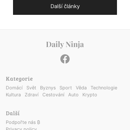
Další články
Kategorie
Domácí
Svět
Byznys
Sport
Věda
Technologie
Kultura
Zdraví
Cestování
Auto
Krypto
Další
Podpořte nás ₿
Privacy policy