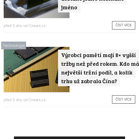
jméno
ČÍST VÍCE
před 3 dny od
Cnews.cz
Technologie
Výrobci pamětí mají 8× vyšší
tržby než před rokem. Kdo má
největší tržní podíl, a kolik
trhu už zabrala Čína?
ČÍST VÍCE
před 3 dny od
Cnews.cz