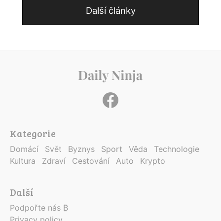
Další články
Kategorie
Domácí
Svět
Byznys
Sport
Věda
Technologie
Kultura
Zdraví
Cestování
Auto
Krypto
Další
Podpořte nás ₿
Privacy policy