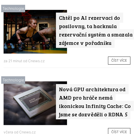
Technologie
Chtěl po AI rezervaci do
posilovny, ta hacknula
rezervační systém a smazala
zájemce v pořadníku
ČÍST VÍCE
za 21 minut od
Cnews.cz
Technologie
Nová GPU architektura od
AMD pro hráče nemá
ikonickou Infinity Cache: Co
jsme se dozvěděli o RDNA 5
ČÍST VÍCE
včera od
Cnews.cz