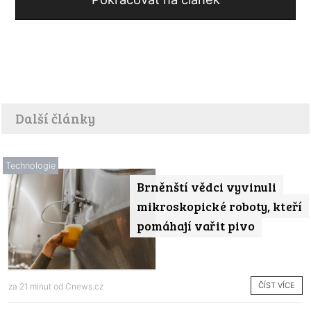
Další články
Technologie
Brněnští vědci vyvinuli
mikroskopické roboty, kteří
pomáhají vařit pivo
ČÍST VÍCE
za 21 minut od
Cnews.cz