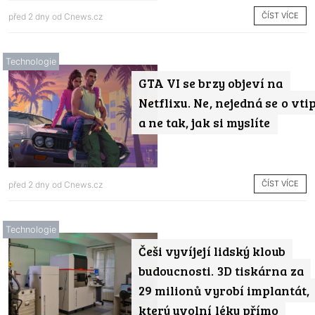
ČÍST VÍCE
před 2 dny od
Cnews.cz
Technologie
GTA VI se brzy objeví na
Netflixu. Ne, nejedná se o vti
a ne tak, jak si myslíte
ČÍST VÍCE
před 2 dny od
Cnews.cz
Technologie
Češi vyvíjejí lidský kloub
budoucnosti. 3D tiskárna za
29 milionů vyrobí implantát,
který uvolní léky přímo