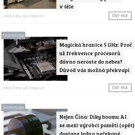
v těle
ČÍST VÍCE
před 2 dny od
Cnews.cz
Technologie
Magická hranice 5 GHz: Proč
už frekvence procesorů
dávno neroste do nebes?
Důvod vás možná překvapí
ČÍST VÍCE
před 3 dny od
Cnews.cz
Technologie
Nejen Čína: Díky boomu AI
se mezi výrobci pamětí (opět)
dostane jedno nečekané