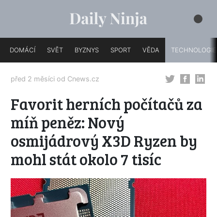
DOMÁCÍ
SVĚT
BYZNYS
SPORT
VĚDA
TECHNOLOGIE
před 2 měsíci od
Cnews.cz
Favorit herních počítačů za
míň peněz: Nový
osmijádrový X3D Ryzen by
mohl stát okolo 7 tisíc