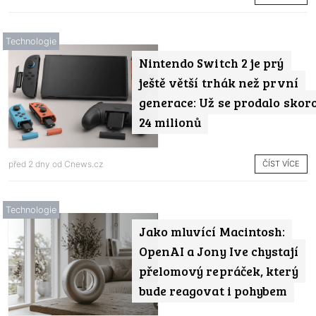
Technologie
Nintendo Switch 2 je prý
ještě větší trhák než první
generace: Už se prodalo skor
24 milionů
ČÍST VÍCE
před 2 dny od
Cnews.cz
Technologie
Jako mluvící Macintosh:
OpenAI a Jony Ive chystají
přelomový repráček, který
bude reagovat i pohybem