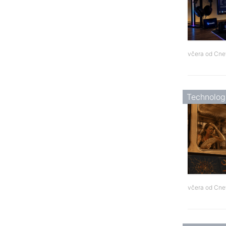
včera od
Cne
Technolog
včera od
Cne