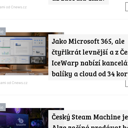
nami od
Cnews.cz
ie
Jako Microsoft 365, ale
čtyřikrát levnější a z Če
IceWarp nabízí kancelá
balíky a cloud od 34 ko
nami od
Cnews.cz
ie
Český Steam Machine je 
Alza začíná prodávat h