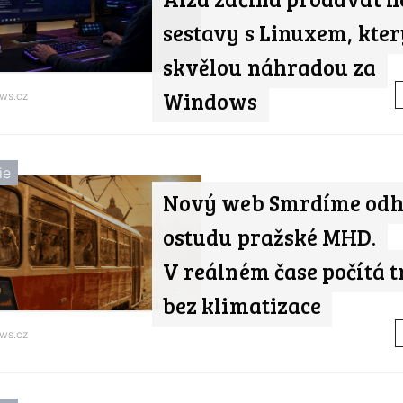
sestavy s Linuxem, kter
skvělou náhradou za
Windows
ws.cz
ie
Nový web Smrdíme odh
ostudu pražské MHD.
V reálném čase počítá 
bez klimatizace
ws.cz