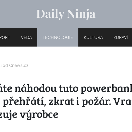
PORT
VĚDA
TECHNOLOGIE
KULTURA
ZDRAVÍ
ci od
Cnews.cz
te náhodou tuto powerban
 přehřátí, zkrat i požár. Vrať
zuje výrobce