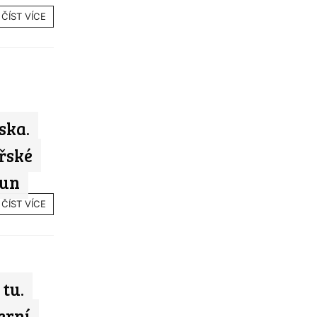
ČÍST VÍCE
ska.
řské
run
ČÍST VÍCE
tu.
erní