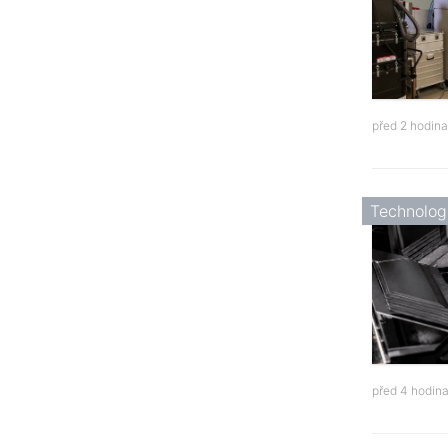
před 2 hodin
Technolog
před 4 hodin