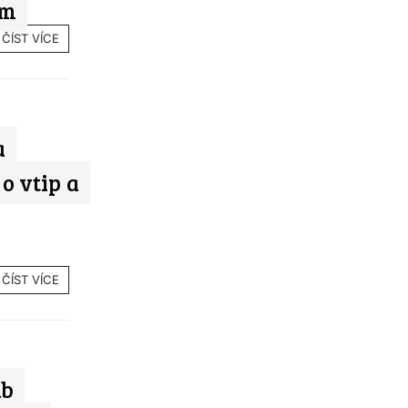
em
ČÍST VÍCE
a
 o vtip a
ČÍST VÍCE
ub