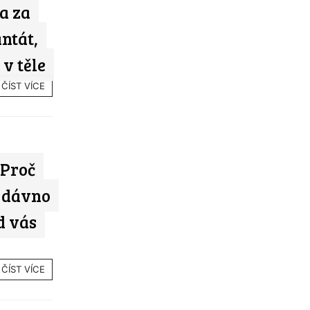
a za
ntát,
v těle
ČÍST VÍCE
 Proč
ů dávno
d vás
ČÍST VÍCE