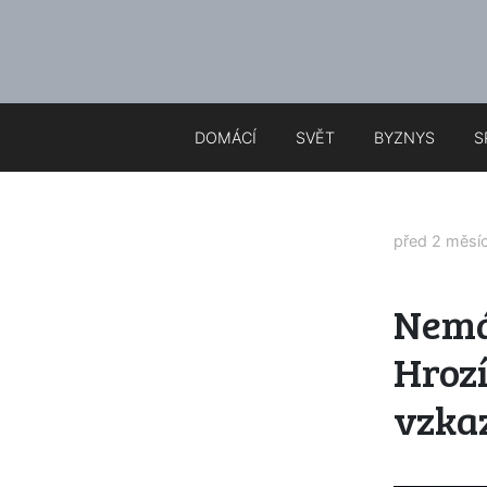
DOMÁCÍ
SVĚT
BYZNYS
S
před 2 měsí
Nemá
Hrozí
vzka