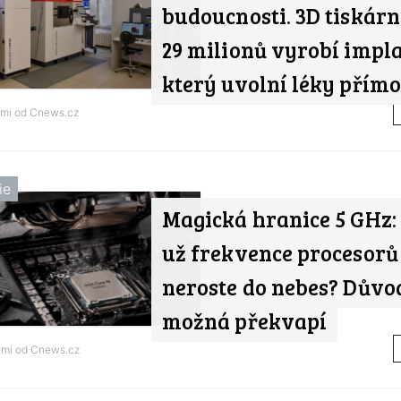
budoucnosti. 3D tiskárn
29 milionů vyrobí impla
který uvolní léky přímo 
ami od
Cnews.cz
ie
Magická hranice 5 GHz:
už frekvence procesor
neroste do nebes? Důvo
možná překvapí
ami od
Cnews.cz