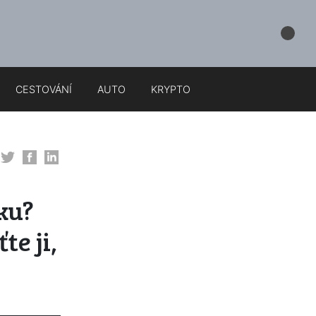
CESTOVÁNÍ
AUTO
KRYPTO
ku?
te ji,