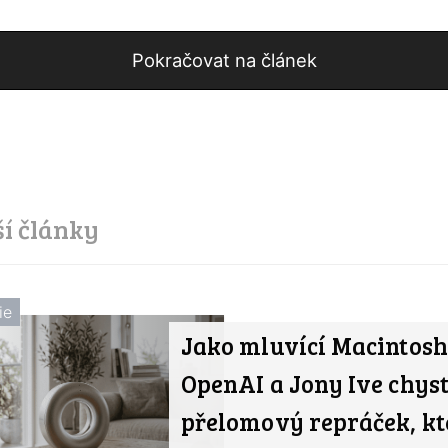
Pokračovat na článek
ší články
ie
Jako mluvící Macintosh
OpenAI a Jony Ive chyst
přelomový repráček, kt