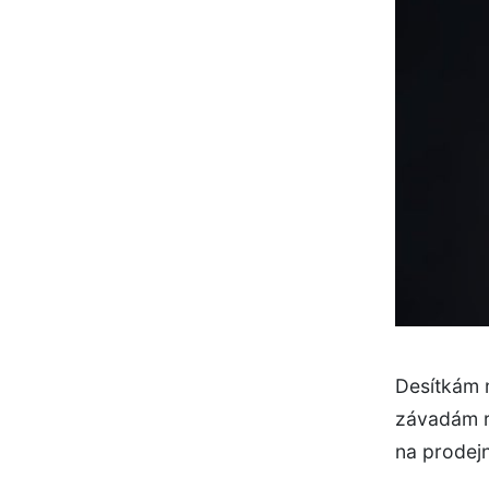
Desítkám 
závadám ri
na prodejn