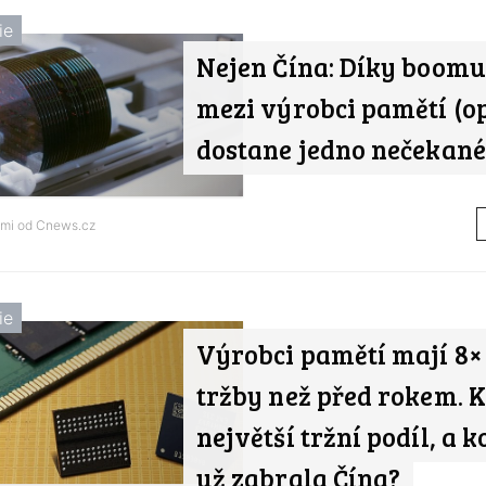
ie
Nejen Čína: Díky boomu
mezi výrobci pamětí (op
dostane jedno nečekan
ami od
Cnews.cz
ie
Výrobci pamětí mají 8×
tržby než před rokem. 
největší tržní podíl, a k
už zabrala Čína?