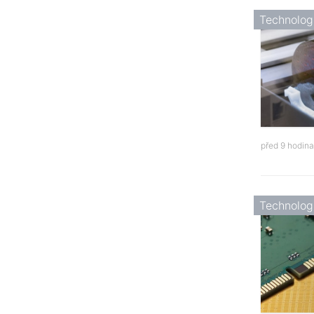
Technolog
před 9 hodin
Technolog