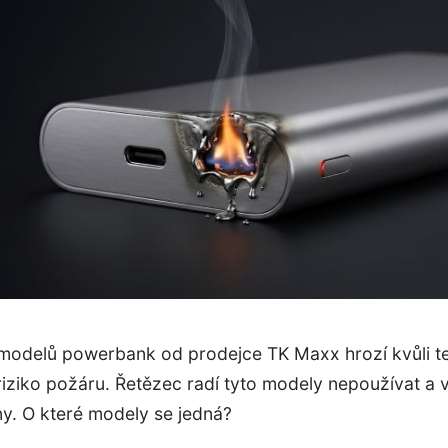
modelů powerbank od prodejce TK Maxx hrozí kvůli 
ziko požáru. Řetězec radí tyto modely nepoužívat a v
y. O které modely se jedná?