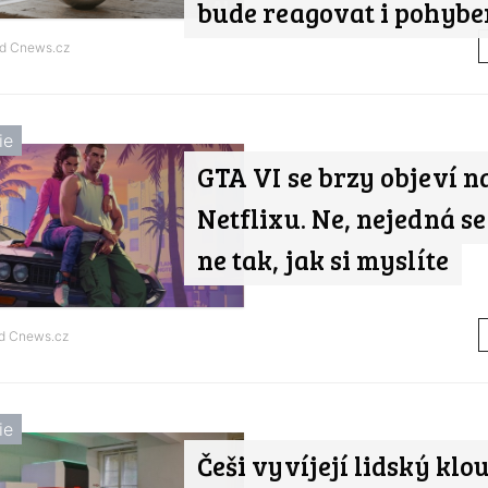
bude reagovat i pohyb
od
Cnews.cz
ie
GTA VI se brzy objeví n
Netflixu. Ne, nejedná se
ne tak, jak si myslíte
od
Cnews.cz
ie
Češi vyvíjejí lidský klo