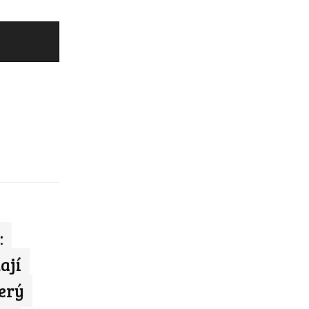
:
ají
erý