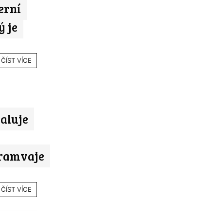
erní
ý je
ČÍST VÍCE
aluje
tramvaje
ČÍST VÍCE