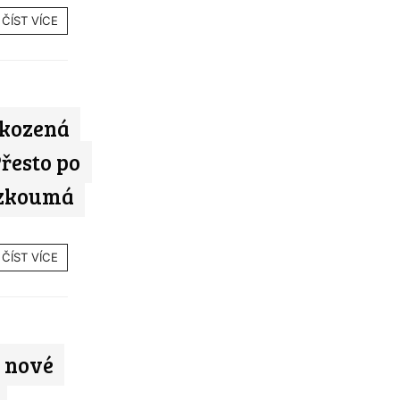
ČÍST VÍCE
škozená
Přesto po
 zkoumá
ČÍST VÍCE
 nové