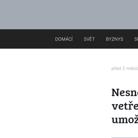
DOMÁCÍ
SVĚT
BYZNYS
S
před 2 měsí
Nesná
vetř
umož