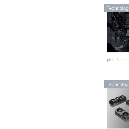
Technolog
před 18 hodi
Technolog