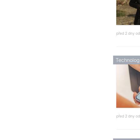
před 2 dny o
Technolog
před 2 dny o