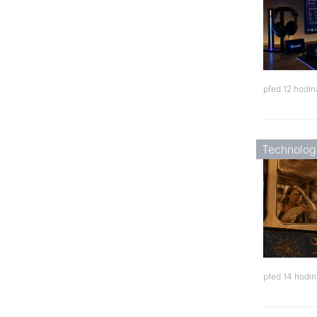
před 12 hodi
Technolog
před 14 hodi