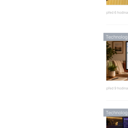
před 6 hodin
Technolog
před 9 hodin
Technolog