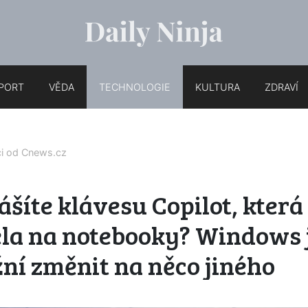
PORT
VĚDA
TECHNOLOGIE
KULTURA
ZDRAVÍ
ci od
Cnews.cz
šíte klávesu Copilot, která
ela na notebooky? Windows 
ní změnit na něco jiného