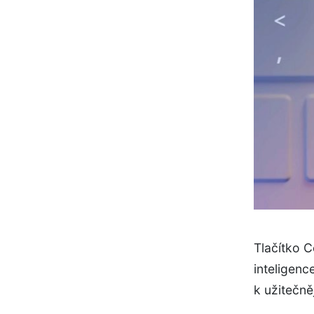
Tlačítko C
inteligenc
k užitečn