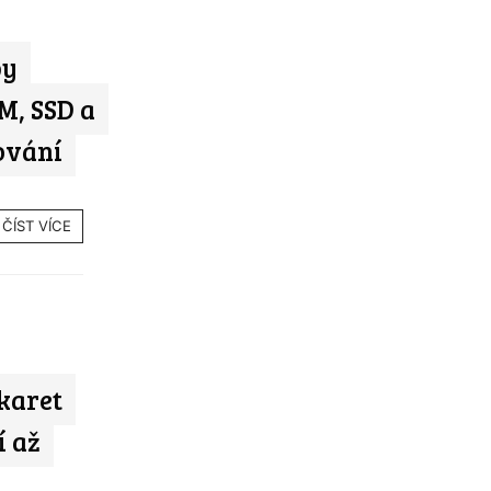
by
M, SSD a
ování
ČÍST VÍCE
karet
í až