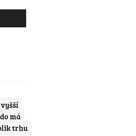
 vyšší
Kdo má
olik trhu