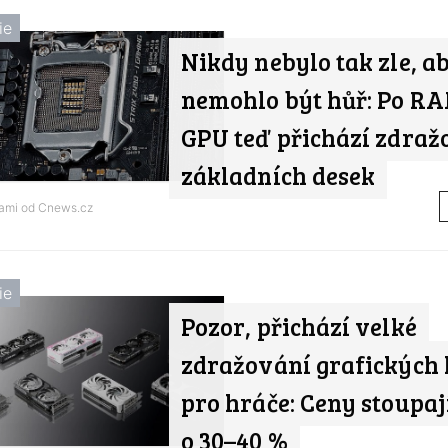
ie
Nikdy nebylo tak zle, a
nemohlo být hůř: Po RA
GPU teď přichází zdraž
základních desek
nami od
Cnews.cz
ie
Pozor, přichází velké
zdražování grafických 
pro hráče: Ceny stoupaj
o 30–40 %