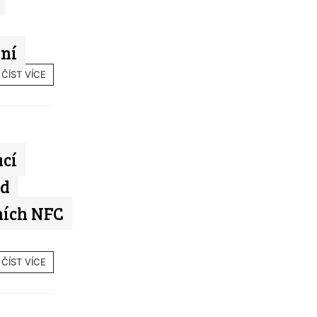
dní
ČÍST VÍCE
ací
id
ních NFC
ČÍST VÍCE