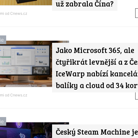
už zabrala Čína?
ami od
Cnews.cz
ie
Jako Microsoft 365, ale
čtyřikrát levnější a z Če
IceWarp nabízí kancelá
balíky a cloud od 34 ko
ami od
Cnews.cz
ie
Český Steam Machine je 