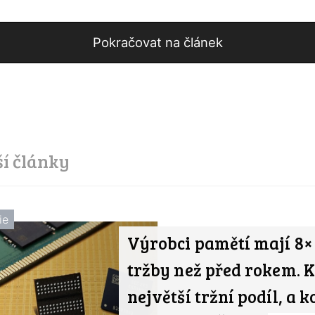
Pokračovat na článek
ší články
ie
Výrobci pamětí mají 8×
tržby než před rokem. 
největší tržní podíl, a k