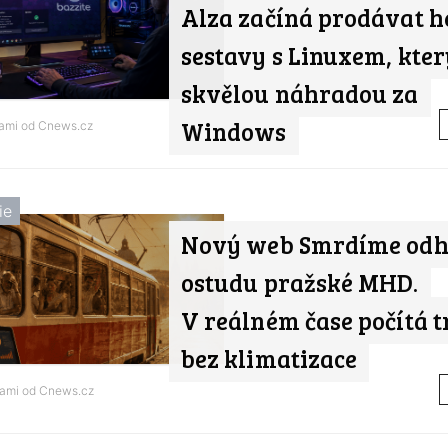
Alza začíná prodávat h
sestavy s Linuxem, kter
skvělou náhradou za
Windows
nami od
Cnews.cz
ie
Nový web Smrdíme odh
ostudu pražské MHD.
V reálném čase počítá 
bez klimatizace
nami od
Cnews.cz