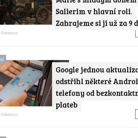
Salierim v hlavní roli.
Zahrajeme si ji už za 9 
d
Cnews.cz
ie
Google jednou aktualiz
odstřihl některé Andro
telefony od bezkontakt
plateb
d
Cnews.cz