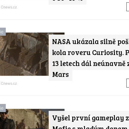
d
Cnews.cz
ie
NASA ukázala silně po
kola roveru Curiosity. 
13 letech dál neúnavně
Mars
d
Cnews.cz
ie
Vyšel první gameplay z
Mafie s mladým donem