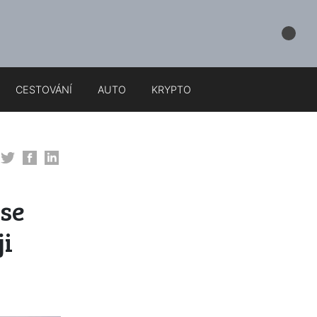
CESTOVÁNÍ
AUTO
KRYPTO
 se
ji