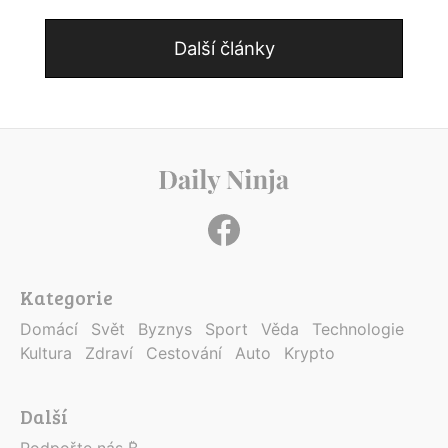
Další články
Kategorie
Domácí
Svět
Byznys
Sport
Věda
Technologie
Kultura
Zdraví
Cestování
Auto
Krypto
Další