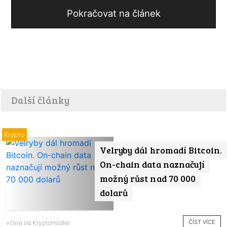
Pokračovat na článek
Další články
Krypto
Velryby dál hromadí Bitcoin.
On-chain data naznačují
možný růst nad 70 000
dolarů
ČÍST VÍCE
včera od
KryptoHodler