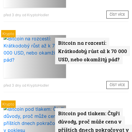
ČÍST VÍCE
před 3 dny od
KryptoHodler
Krypto
Bitcoin na rozcestí:
Krátkodobý růst až k 70 000
USD, nebo okamžitý pád?
ČÍST VÍCE
před 3 dny od
KryptoHodler
Krypto
Bitcoin pod tlakem: Čtyři
důvody, proč může cena v
příštích dnech pokračovat v