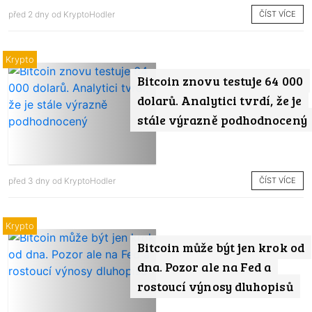
ČÍST VÍCE
před 2 dny od
KryptoHodler
Krypto
Bitcoin znovu testuje 64 000
dolarů. Analytici tvrdí, že je
stále výrazně podhodnocený
ČÍST VÍCE
před 3 dny od
KryptoHodler
Krypto
Bitcoin může být jen krok od
dna. Pozor ale na Fed a
rostoucí výnosy dluhopisů