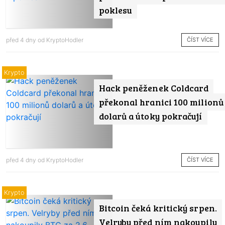
poklesu
ČÍST VÍCE
před 4 dny od
KryptoHodler
Krypto
Hack peněženek Coldcard
překonal hranici 100 milionů
dolarů a útoky pokračují
ČÍST VÍCE
před 4 dny od
KryptoHodler
Krypto
Bitcoin čeká kritický srpen.
Velryby před ním nakoupily