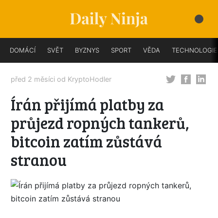
DOMÁCÍ
SVĚT
BYZNYS
SPORT
VĚDA
TECHNOLOGIE
před 2 měsíci od
KryptoHodler
Írán přijímá platby za
průjezd ropných tankerů,
bitcoin zatím zůstává
stranou