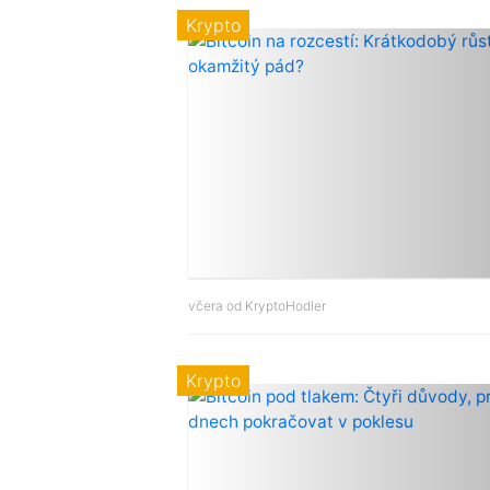
Krypto
včera od
KryptoHodler
Krypto