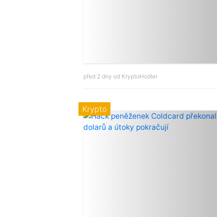
před 2 dny od
KryptoHodler
Krypto