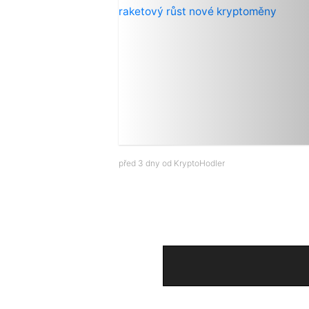
před 3 dny od
KryptoHodler