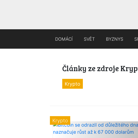
DOMÁCÍ
SVĚT
BYZNYS
S
Články ze zdroje Kry
Krypto
Krypto