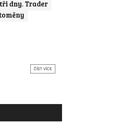
 tři dny. Trader
yptoměny
ČÍST VÍCE