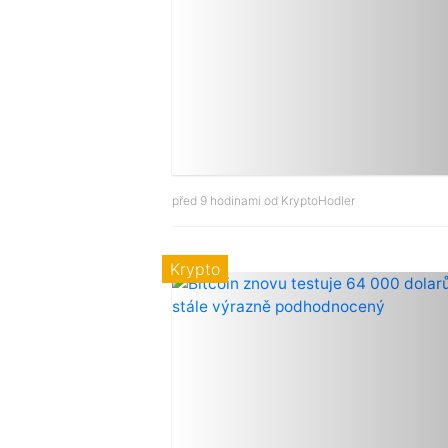
před 9 hodinami od
KryptoHodler
Krypto