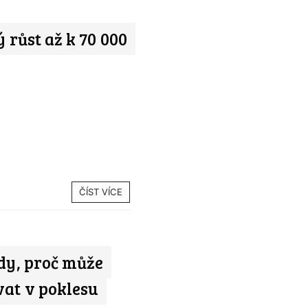
 růst až k 70 000
ČÍST VÍCE
ody, proč může
vat v poklesu