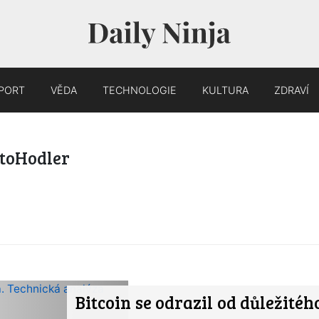
PORT
VĚDA
TECHNOLOGIE
KULTURA
ZDRAVÍ
ptoHodler
Bitcoin se odrazil od důležité