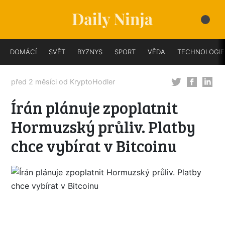
DOMÁCÍ
SVĚT
BYZNYS
SPORT
VĚDA
TECHNOLOGIE
před 2 měsíci od
KryptoHodler
Írán plánuje zpoplatnit
Hormuzský průliv. Platby
chce vybírat v Bitcoinu