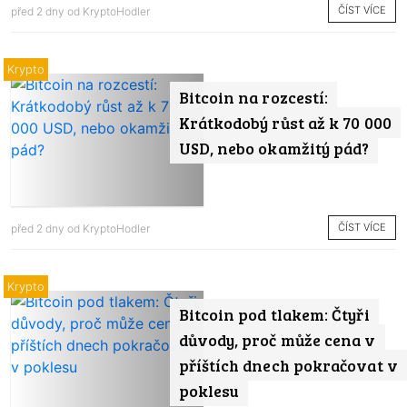
ČÍST VÍCE
před 2 dny od
KryptoHodler
Krypto
Bitcoin na rozcestí:
Krátkodobý růst až k 70 000
USD, nebo okamžitý pád?
ČÍST VÍCE
před 2 dny od
KryptoHodler
Krypto
Bitcoin pod tlakem: Čtyři
důvody, proč může cena v
příštích dnech pokračovat v
poklesu