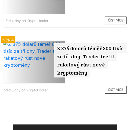
ČÍST VÍCE
před 4 dny od
KryptoHodler
Krypto
Z 875 dolarů téměř 800 tisíc
za tři dny. Trader trefil
raketový růst nové
kryptoměny
ČÍST VÍCE
před 5 dny od
KryptoHodler