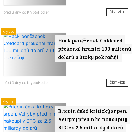
ČÍST VÍCE
před 3 dny od
KryptoHodler
Krypto
Hack peněženek Coldcard
překonal hranici 100 milionů
dolarů a útoky pokračují
ČÍST VÍCE
před 3 dny od
KryptoHodler
Krypto
Bitcoin čeká kritický srpen.
Velryby před ním nakoupily
BTC za 2,6 miliardy dolarů