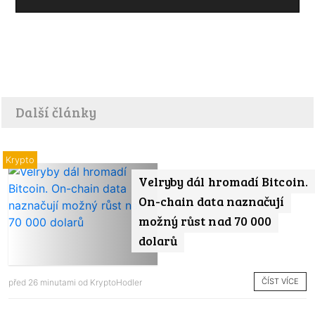
Další články
Krypto
Velryby dál hromadí Bitcoin.
On-chain data naznačují
možný růst nad 70 000
dolarů
ČÍST VÍCE
před 26 minutami od
KryptoHodler