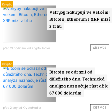
Krypto
Velryby nakupují ve velkém!
Bitcoin, Ethereum i XRP mizí
z trhu
ČÍST VÍCE
před 19 hodinami od
KryptoHodler
Krypto
Bitcoin se odrazil od
důležitého dna. Technická
analýza naznačuje růst až k
67 000 dolarům
ČÍST VÍCE
před 2 dny od
KryptoHodler