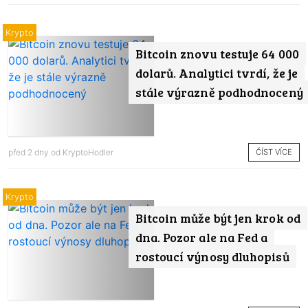
Krypto
Bitcoin znovu testuje 64 000
dolarů. Analytici tvrdí, že je
stále výrazně podhodnocený
ČÍST VÍCE
před 2 dny od
KryptoHodler
Krypto
Bitcoin může být jen krok od
dna. Pozor ale na Fed a
rostoucí výnosy dluhopisů