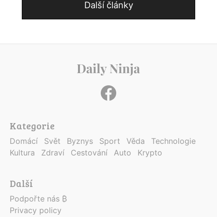
Další články
Kategorie
Domácí
Svět
Byznys
Sport
Věda
Technologie
Kultura
Zdraví
Cestování
Auto
Krypto
Další
Podpořte nás ₿
Privacy policy