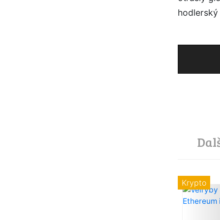
hodlerský
Dal
Krypto