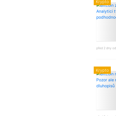
Krypto
před 2 dny o
Krypto