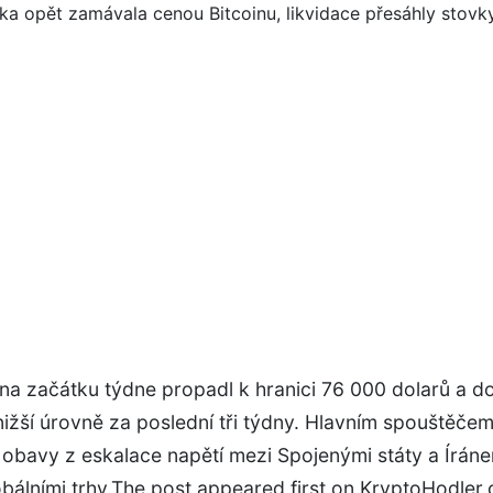
 na začátku týdne propadl k hranici 76 000 dolarů a do
nižší úrovně za poslední tři týdny. Hlavním spouštěčem
obavy z eskalace napětí mezi Spojenými státy a Íráne
obálními trhy.The post appeared first on KryptoHodler