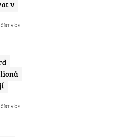
vat v
ČÍST VÍCE
rd
ilionů
jí
ČÍST VÍCE