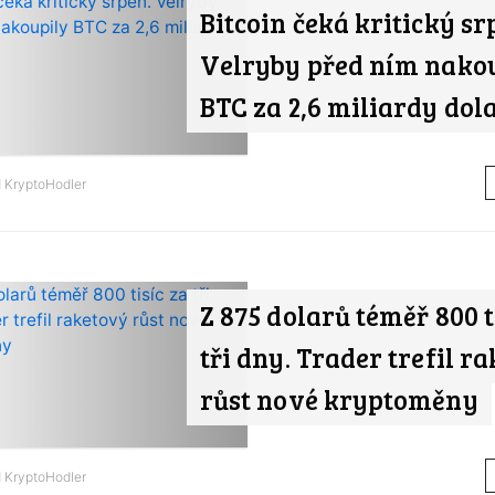
Bitcoin čeká kritický sr
Velryby před ním nako
BTC za 2,6 miliardy dol
d
KryptoHodler
Z 875 dolarů téměř 800 t
tři dny. Trader trefil r
růst nové kryptoměny
d
KryptoHodler