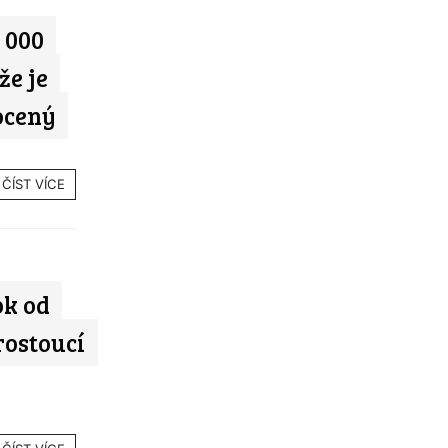
 000
že je
ocený
ČÍST VÍCE
ok od
rostoucí