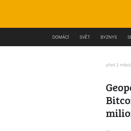
DOMÁCÍ
SVĚT
BYZNYS
S
před 2 měsí
Geop
Bitco
mili