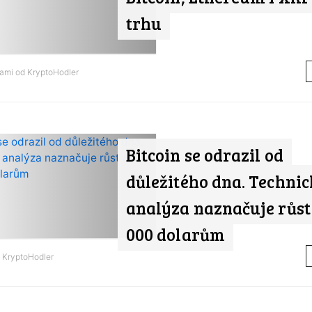
trhu
nami od
KryptoHodler
Bitcoin se odrazil od
důležitého dna. Techni
analýza naznačuje růst 
000 dolarům
d
KryptoHodler