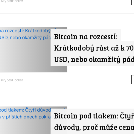
d
KryptoHodler
Bitcoin na rozcestí:
Krátkodobý růst až k 70
USD, nebo okamžitý pá
d
KryptoHodler
Bitcoin pod tlakem: Čtyř
důvody, proč může cena