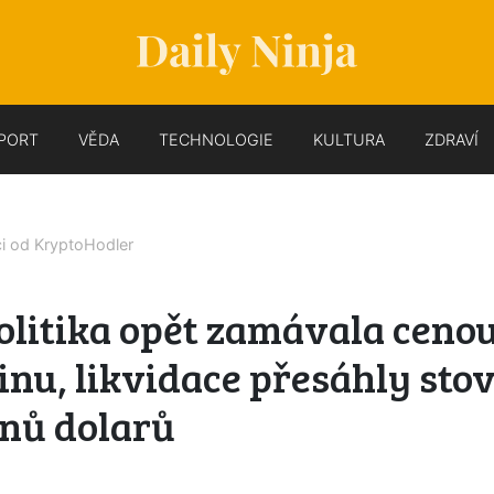
PORT
VĚDA
TECHNOLOGIE
KULTURA
ZDRAVÍ
ci od
KryptoHodler
olitika opět zamávala ceno
inu, likvidace přesáhly sto
onů dolarů