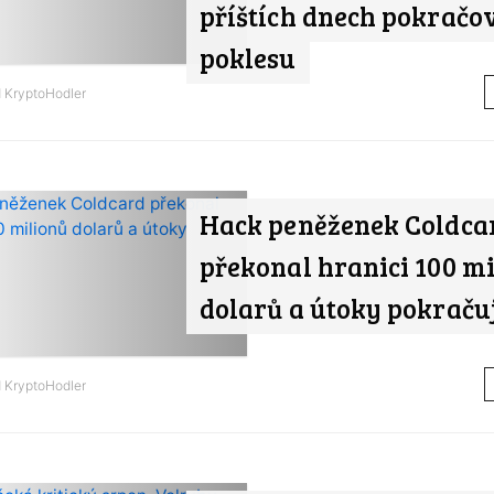
příštích dnech pokračo
poklesu
d
KryptoHodler
Hack peněženek Coldca
překonal hranici 100 m
dolarů a útoky pokraču
d
KryptoHodler