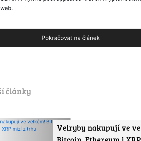
 web.
Pokračovat na článek
ší články
Velryby nakupují ve v
Bitcoin, Ethereum i XRP