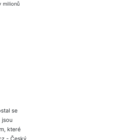
stal se
 jsou
m, které
.cz - Český