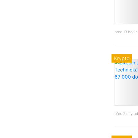
před 13 hodi
Krypto
před 2 dny o