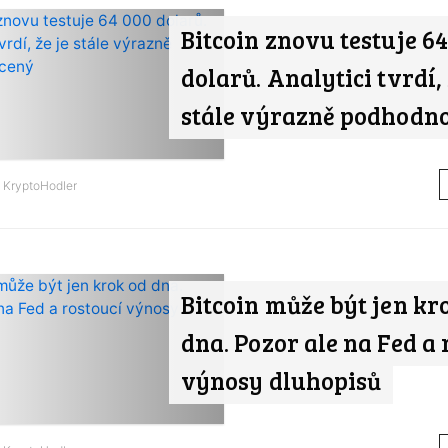
Bitcoin znovu testuje 64
dolarů. Analytici tvrdí, 
stále výrazně podhodn
d
KryptoHodler
Bitcoin může být jen kr
dna. Pozor ale na Fed a 
výnosy dluhopisů