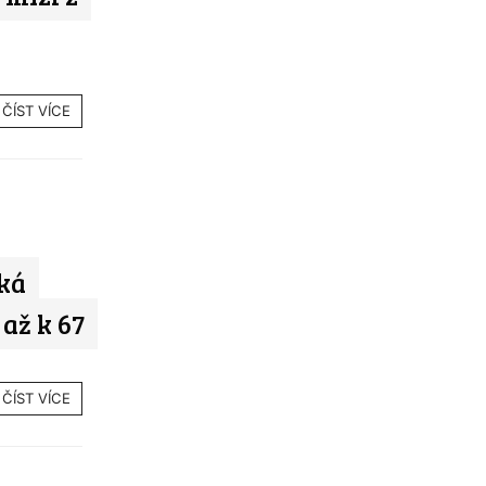
ČÍST VÍCE
cká
až k 67
ČÍST VÍCE