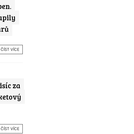
pen.
upily
arů
ČÍST VÍCE
isíc za
aketový
ČÍST VÍCE