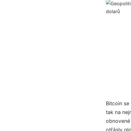
Bitcoin se
tak na nej
obnovené 
otřásly gl