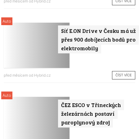
ČÍST VÍCE
před měsícem od
Hybrid.cz
Auto
Síť E.ON Drive v Česku má už
přes 900 dobíjecích bodů pro
elektromobily
ČÍST VÍCE
před měsícem od
Hybrid.cz
Auto
ČEZ ESCO v Třineckých
železárnách postaví
paroplynový zdroj