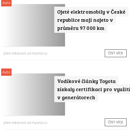
Auto
Ojeté elektromobily v České
republice mají najeto v
průměru 97 000 km
ČÍST VÍCE
před měsícem od
Hybrid.cz
Auto
Vodíkové články Toyota
získaly certifikaci pro využit
v generátorech
ČÍST VÍCE
před měsícem od
Hybrid.cz