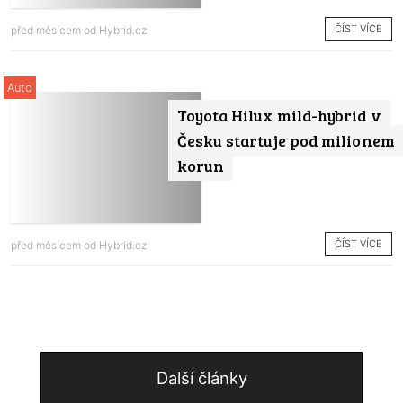
ČÍST VÍCE
před měsícem od
Hybrid.cz
Auto
Toyota Hilux mild-hybrid v
Česku startuje pod milionem
korun
ČÍST VÍCE
před měsícem od
Hybrid.cz
Další články