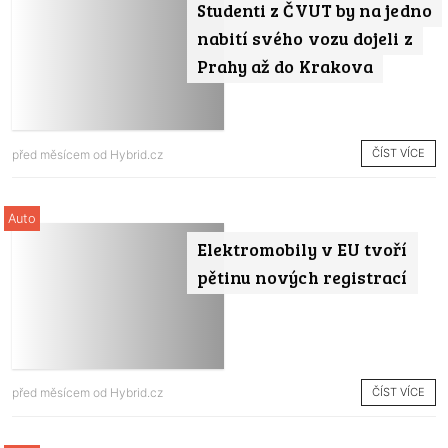
Studenti z ČVUT by na jedno
nabití svého vozu dojeli z
Prahy až do Krakova
ČÍST VÍCE
před měsícem od
Hybrid.cz
Auto
Elektromobily v EU tvoří
pětinu nových registrací
ČÍST VÍCE
před měsícem od
Hybrid.cz