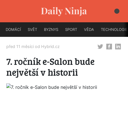
DOMÁCÍ
SVĚT
BYZNYS
SPORT
VĚDA
TECHNOLOGIE
před 11 měsíci od
Hybrid.cz
7. ročník e-Salon bude
největší v historii