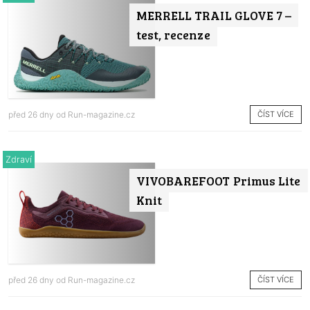
MERRELL TRAIL GLOVE 7 –
test, recenze
ČÍST VÍCE
před 26 dny od
Run-magazine.cz
Zdraví
VIVOBAREFOOT Primus Lite
Knit
ČÍST VÍCE
před 26 dny od
Run-magazine.cz