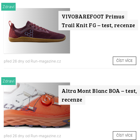
Zdraví
VIVOBAREFOOT Primus
Trail Knit FG – test, recenze
ČÍST VÍCE
před 26 dny od
Run-magazine.cz
Zdraví
Altra Mont Blanc BOA – test,
recenze
ČÍST VÍCE
před 26 dny od
Run-magazine.cz