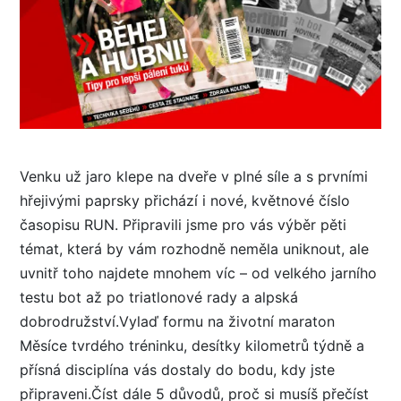
Venku už jaro klepe na dveře v plné síle a s prvními
hřejivými paprsky přichází i nové, květnové číslo
časopisu RUN. Připravili jsme pro vás výběr pěti
témat, která by vám rozhodně neměla uniknout, ale
uvnitř toho najdete mnohem víc – od velkého jarního
testu bot až po triatlonové rady a alpská
dobrodružství.Vylaď formu na životní maraton
Měsíce tvrdého tréninku, desítky kilometrů týdně a
přísná disciplína vás dostaly do bodu, kdy jste
připraveni.Číst dále 5 důvodů, proč si musíš přečíst