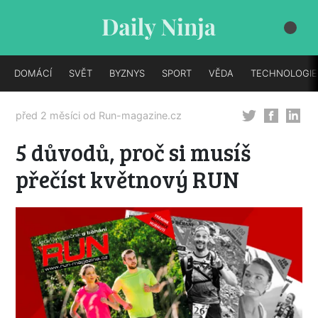
DOMÁCÍ
SVĚT
BYZNYS
SPORT
VĚDA
TECHNOLOGIE
před 2 měsíci od
Run-magazine.cz
5 důvodů, proč si musíš
přečíst květnový RUN