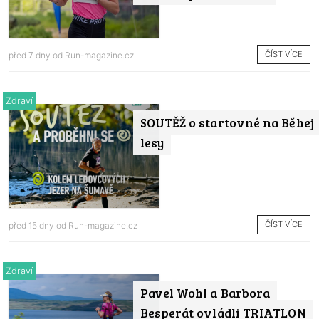
ČÍST VÍCE
před 7 dny od
Run-magazine.cz
Zdraví
SOUTĚŽ o startovné na Běhej
lesy
ČÍST VÍCE
před 15 dny od
Run-magazine.cz
Zdraví
Pavel Wohl a Barbora
Besperát ovládli TRIATLON