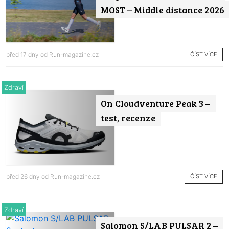
MOST – Middle distance 2026
ČÍST VÍCE
před 17 dny od
Run-magazine.cz
Zdraví
On Cloudventure Peak 3 –
test, recenze
ČÍST VÍCE
před 26 dny od
Run-magazine.cz
Zdraví
Salomon S/LAB PULSAR 2 –