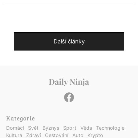
Další články
Kategorie
Domácí
Svět
Byznys
Sport
Věda
Technologie
Kultura
Zdraví
Cestování
Auto
Krypto