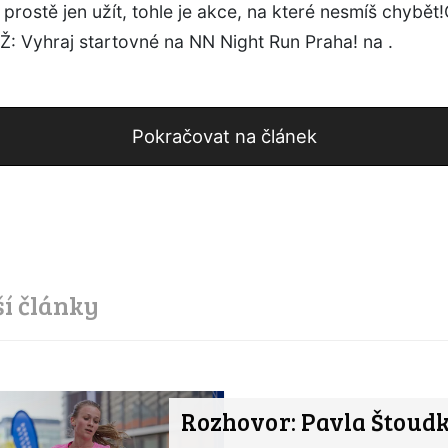
prostě jen užít, tohle je akce, na které nesmíš chybět!
: Vyhraj startovné na NN Night Run Praha! na .
Pokračovat na článek
ší články
Rozhovor: Pavla Štoud