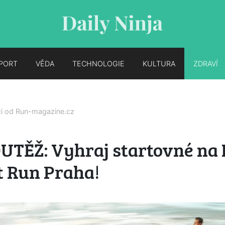
PORT
VĚDA
TECHNOLOGIE
KULTURA
ZDRAVÍ
ci od
Run-magazine.cz
OUTĚŽ: Vyhraj startovné na
t Run Praha!