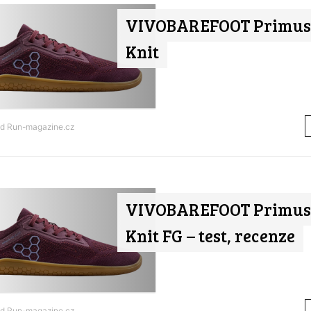
VIVOBAREFOOT Primus 
Knit
od
Run-magazine.cz
VIVOBAREFOOT Primus 
Knit FG – test, recenze
od
Run-magazine.cz