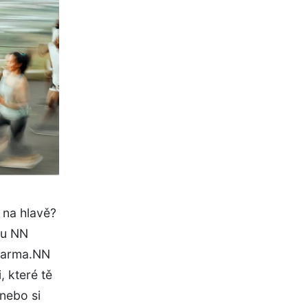
 na hlavě?
lu NN
zdarma.NN
, které tě
 nebo si