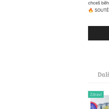
chceš běh 
🔥 SOUTĚŽ
Dal
Zdraví