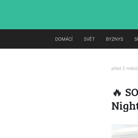
DOMÁCÍ
SVĚT
BYZNYS
S
před 2 měsí
🔥 S
Nigh