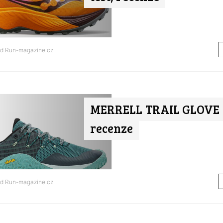
od
Run-magazine.cz
MERRELL TRAIL GLOVE 7 
recenze
od
Run-magazine.cz