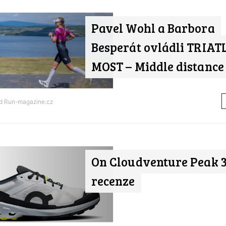
Pavel Wohl a Barbora
Besperát ovládli TRIA
MOST – Middle distance
od
Run-magazine.cz
On Cloudventure Peak 3 
recenze