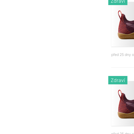
Zdraví
před 25 dny 
Zdraví
před 25 dny 