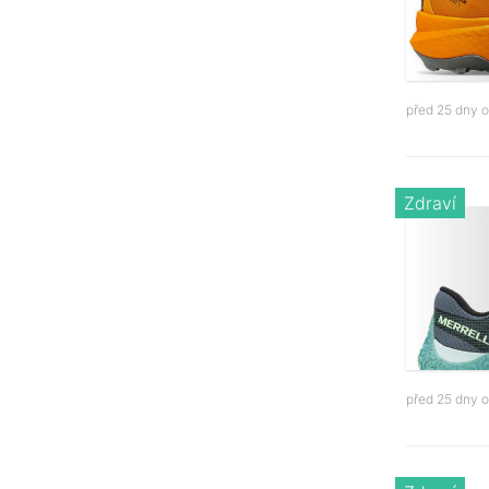
před 25 dny 
Zdraví
před 25 dny 