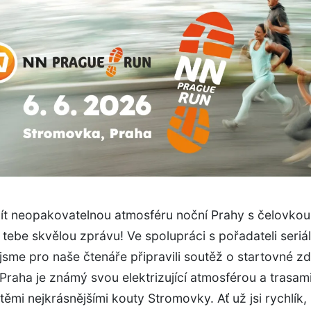
ít neopakovatelnou atmosféru noční Prahy s čelovkou
ebe skvělou zprávu! Ve spolupráci s pořadateli seriá
jsme pro naše čtenáře připravili soutěž o startovné 
Praha je známý svou elektrizující atmosférou a trasami
ěmi nejkrásnějšími kouty Stromovky. Ať už jsi rychlík,