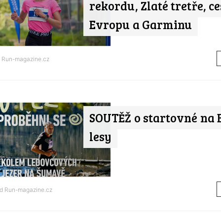
rekordu, Zlaté tretře, c
Evropu a Garminu
d
Run-magazine.cz
SOUTĚŽ o startovné na 
lesy
od
Run-magazine.cz