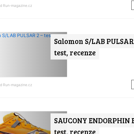
od
Run-magazine.cz
Salomon S/LAB PULSAR 
test, recenze
od
Run-magazine.cz
SAUCONY ENDORPHIN E
test, recenze