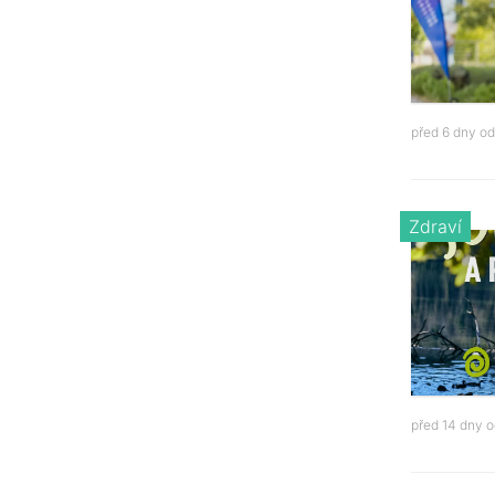
před 6 dny o
Zdraví
před 14 dny 