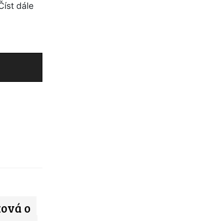
Číst dále
ková o