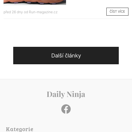
ČÍST VÍCE
před 26 dny od
Run-magazine.cz
Další články
Kategorie