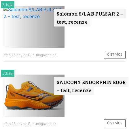
Zdraví
Salomon S/LAB PULSAR 2 –
test, recenze
ČÍST VÍCE
před 26 dny od
Run-magazine.cz
Zdraví
SAUCONY ENDORPHIN EDGE
– test, recenze
ČÍST VÍCE
před 26 dny od
Run-magazine.cz