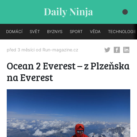
DOMÁCÍ
SVĚT
BYZNYS
SPORT
VĚDA
TECHNOLOGIE
před 3 měsíci od
Run-magazine.cz
Ocean 2 Everest – z Plzeňska
na Everest