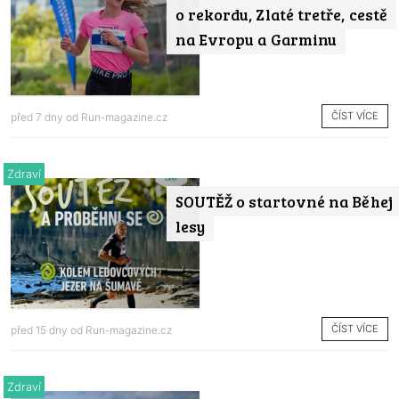
o rekordu, Zlaté tretře, cestě
na Evropu a Garminu
ČÍST VÍCE
před 7 dny od
Run-magazine.cz
Zdraví
SOUTĚŽ o startovné na Běhej
lesy
ČÍST VÍCE
před 15 dny od
Run-magazine.cz
Zdraví