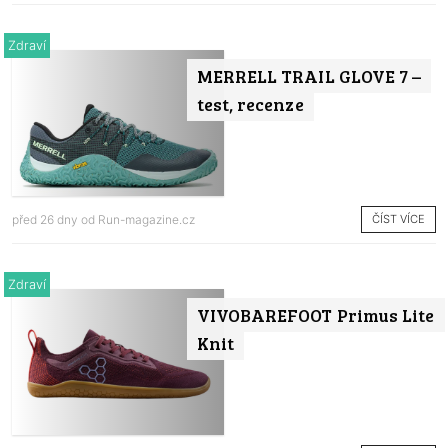
Zdraví
MERRELL TRAIL GLOVE 7 –
test, recenze
ČÍST VÍCE
před 26 dny od
Run-magazine.cz
Zdraví
VIVOBAREFOOT Primus Lite
Knit