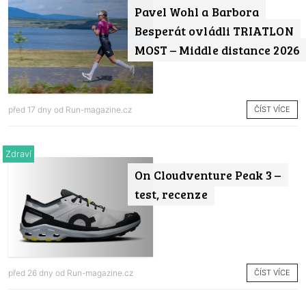
Pavel Wohl a Barbora
Besperát ovládli TRIATLON
MOST – Middle distance 2026
ČÍST VÍCE
před 17 dny od
Run-magazine.cz
Zdraví
On Cloudventure Peak 3 –
test, recenze
ČÍST VÍCE
před 26 dny od
Run-magazine.cz