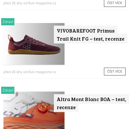
ČÍST VÍCE
před 26 dny od
Run-magazine.cz
Zdraví
VIVOBAREFOOT Primus
Trail Knit FG – test, recenze
ČÍST VÍCE
před 26 dny od
Run-magazine.cz
Zdraví
Altra Mont Blanc BOA – test,
recenze