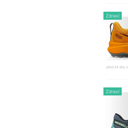
Zdraví
před 24 dny 
Zdraví