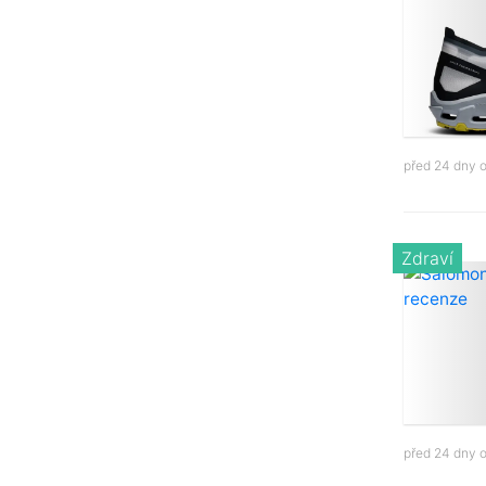
před 24 dny 
Zdraví
před 24 dny 