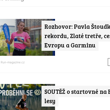
Rozhovor: Pavla Štoud
rekordu, Zlaté tretře, c
Evropu a Garminu
d
Run-magazine.cz
SOUTĚŽ o startovné na 
lesy