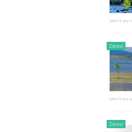
před 13 dny 
Zdraví
před 15 dny 
Zdraví