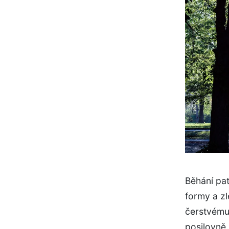
Běhání pat
formy a zl
čerstvému
posilovně.