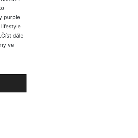
to
y purple
lifestyle
.Číst dále
rmy ve