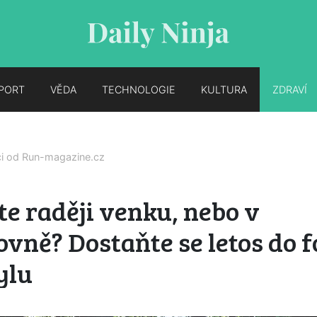
PORT
VĚDA
TECHNOLOGIE
KULTURA
ZDRAVÍ
ci od
Run-magazine.cz
e raději venku, nebo v
ovně? Dostaňte se letos do 
ylu