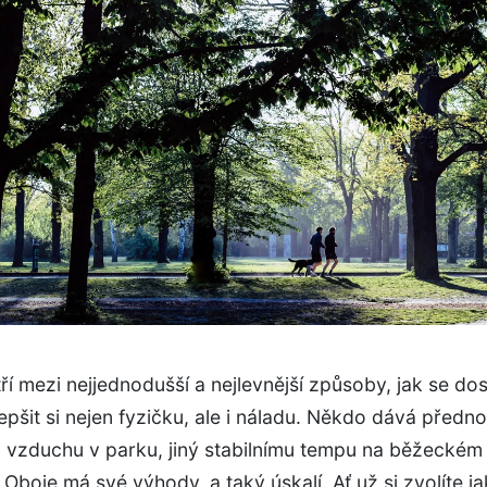
ří mezi nejjednodušší a nejlevnější způsoby, jak se do
epšit si nejen fyzičku, ale i náladu. Někdo dává předno
 vzduchu v parku, jiný stabilnímu tempu na běžeckém
 Oboje má své výhody, a taký úskalí. Ať už si zvolíte j