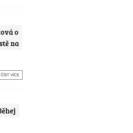
ková o
estě na
ČÍST VÍCE
Běhej