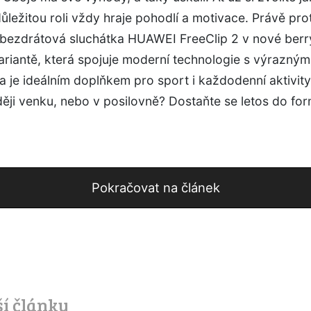
důležitou roli vždy hraje pohodlí a motivace. Právě pro
í bezdrátová sluchátka HUAWEI FreeClip 2 v nové berr
riantě, která spojuje moderní technologie s výrazným 
 je ideálním doplňkem pro sport i každodenní aktivity
ěji venku, nebo v posilovně? Dostaňte se letos do fo
Pokračovat na článek
ší články