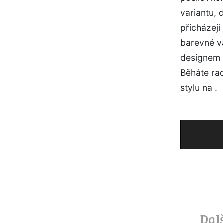
variantu, 
přicházej
barevné va
designem a
Běháte rad
stylu na .
Dal