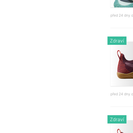
před 24 dny 
Zdraví
před 24 dny 
Zdraví