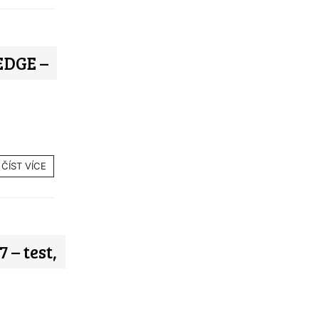
DGE –
ČÍST VÍCE
– test,