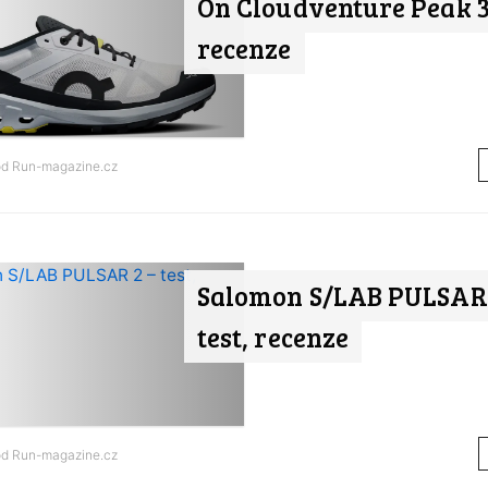
On Cloudventure Peak 3 
recenze
od
Run-magazine.cz
Salomon S/LAB PULSAR 
test, recenze
od
Run-magazine.cz