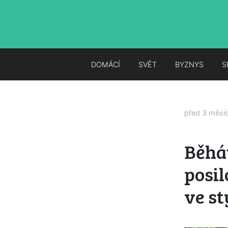
DOMÁCÍ
SVĚT
BYZNYS
S
před 3 měsí
Běhát
posil
ve st