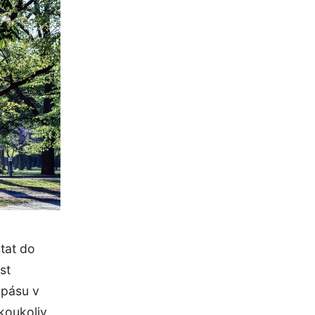
stat do
st
 pásu v
akoukoliv