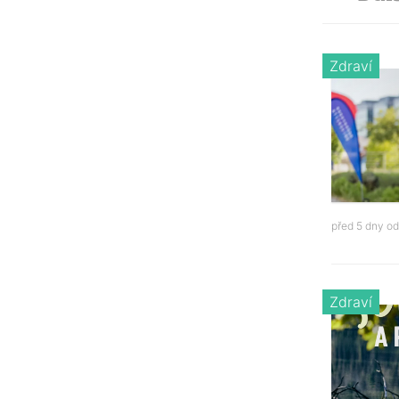
Zdraví
před 5 dny o
Zdraví