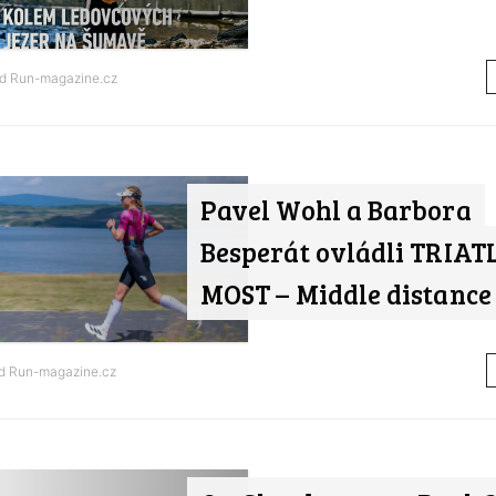
od
Run-magazine.cz
Pavel Wohl a Barbora
Besperát ovládli TRIA
MOST – Middle distance
od
Run-magazine.cz