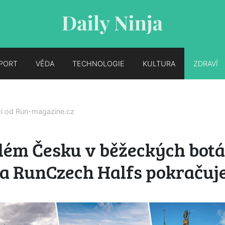
PORT
VĚDA
TECHNOLOGIE
KULTURA
ZDRAVÍ
ci od
Run-magazine.cz
lém Česku v běžeckých botá
a RunCzech Halfs pokračuje