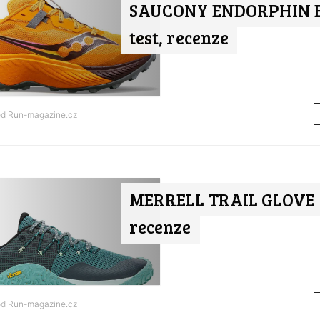
SAUCONY ENDORPHIN E
test, recenze
od
Run-magazine.cz
MERRELL TRAIL GLOVE 7 
recenze
od
Run-magazine.cz