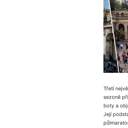
Třetí nejv
sezoně při
boty a obj
Její podst
půlmarato