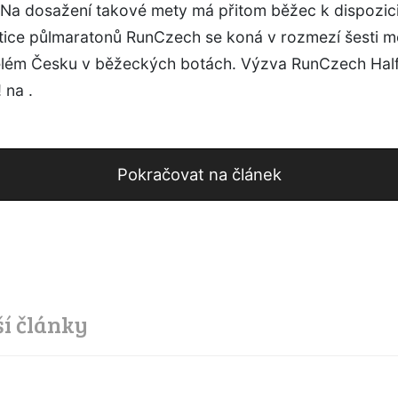
. Na dosažení takové mety má přitom běžec k dispozic
tice půlmaratonů RunCzech se koná v rozmezí šesti mě
elém Česku v běžeckých botách. Výzva RunCzech Hal
 na .
Pokračovat na článek
ší články