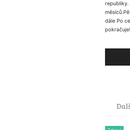
republiky
měsíců.Pě
dále Po c
pokračuje!
Dal