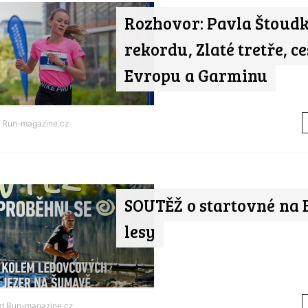
Rozhovor: Pavla Štoud
rekordu, Zlaté tretře, c
Evropu a Garminu
d
Run-magazine.cz
SOUTĚŽ o startovné na 
lesy
od
Run-magazine.cz