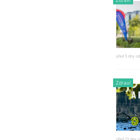
Zdraví
před 5 dny o
Zdraví
před 13 dny 