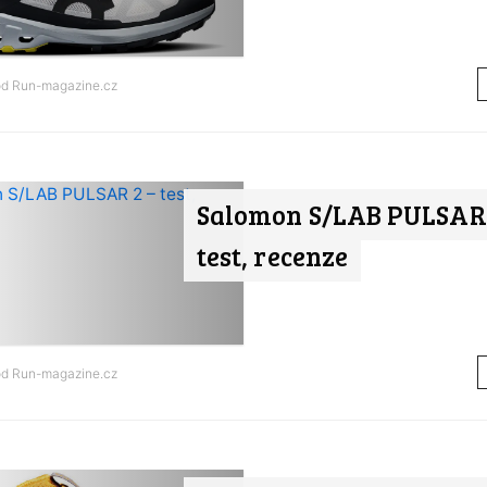
od
Run-magazine.cz
Salomon S/LAB PULSAR 
test, recenze
od
Run-magazine.cz