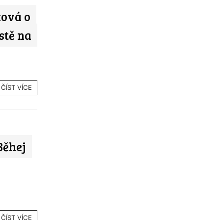
ková o
estě na
ČÍST VÍCE
Běhej
ČÍST VÍCE