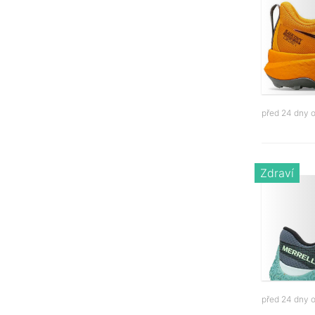
před 24 dny 
Zdraví
před 24 dny 