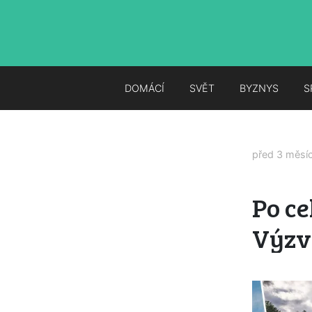
DOMÁCÍ
SVĚT
BYZNYS
S
před 3 měsí
Po ce
Výzv