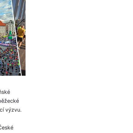
oňské
 běžecké
cí výzvu.
 České