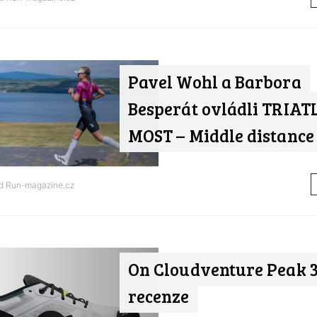
Pavel Wohl a Barbora
Besperát ovládli TRIA
MOST – Middle distance
od
Run-magazine.cz
On Cloudventure Peak 3 
recenze