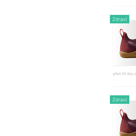
Zdraví
před 24 dny 
Zdraví