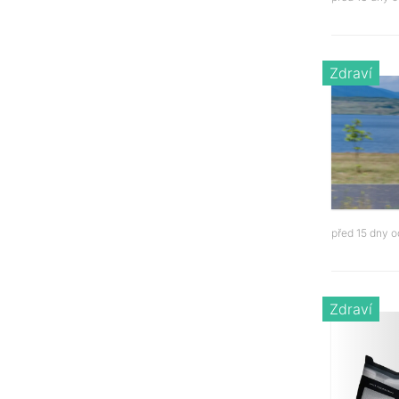
Zdraví
před 15 dny 
Zdraví