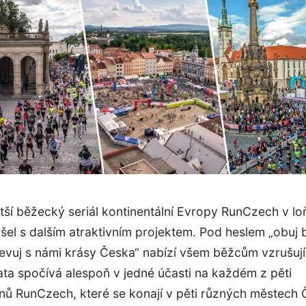
ětší běžecký seriál kontinentální Evropy RunCzech v l
šel s dalším atraktivním projektem. Pod heslem „obuj
evuj s námi krásy Česka“ nabízí všem běžcům vzrušují
ata spočívá alespoň v jedné účasti na každém z pěti
nů RunCzech, které se konají v pěti různých městech