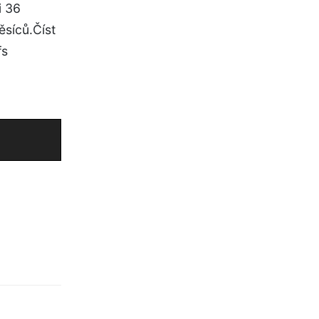
i 36
síců.Číst
fs