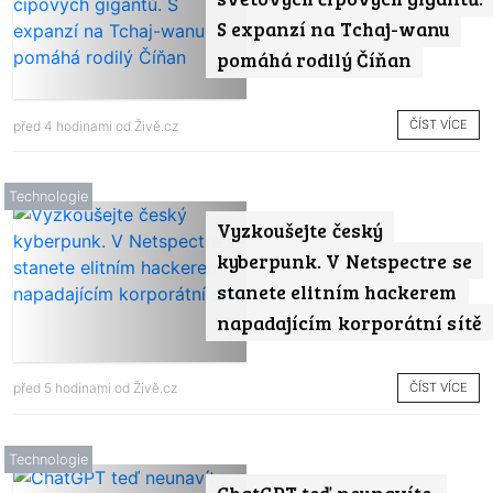
S expanzí na Tchaj-wanu
pomáhá rodilý Číňan
ČÍST VÍCE
před 4 hodinami od
Živě.cz
Technologie
Vyzkoušejte český
kyberpunk. V Netspectre se
stanete elitním hackerem
napadajícím korporátní sítě
ČÍST VÍCE
před 5 hodinami od
Živě.cz
Technologie
ChatGPT teď neunavíte.