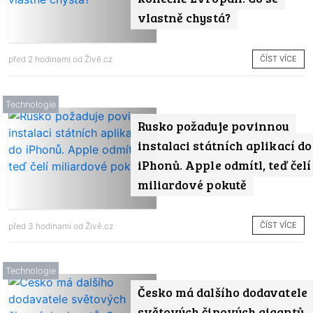
vlastně chystá?
ČÍST VÍCE
před 2 hodinami od
Živě.cz
Technologie
Rusko požaduje povinnou
instalaci státních aplikací do
iPhonů. Apple odmítl, teď čelí
miliardové pokutě
ČÍST VÍCE
před 3 hodinami od
Živě.cz
Technologie
Česko má dalšího dodavatele
světových čipových gigantů.