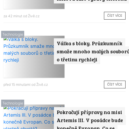
ČÍST VÍCE
za 42 minut od
Živě.cz
Technologie
Válka s bloky. Průzkumník
smaže mnoho malých soubor
o třetinu rychleji
ČÍST VÍCE
před 15 minutami od
Živě.cz
Technologie
Pokračují přípravy na misi
Artemis III. V posádce bude
konečně Evropan. Co se