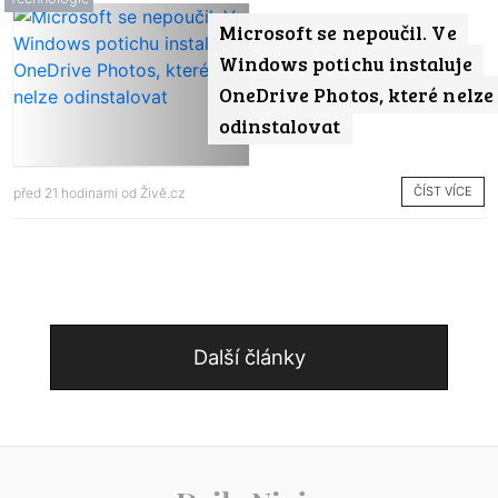
Microsoft se nepoučil. Ve
Windows potichu instaluje
OneDrive Photos, které nelze
odinstalovat
ČÍST VÍCE
před 21 hodinami od
Živě.cz
Další články