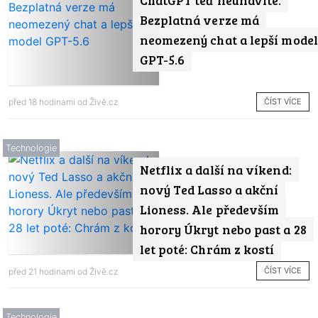
Bezplatná verze má
neomezený chat a lepší model
GPT-5.6
ČÍST VÍCE
před 18 hodinami od
Živě.cz
Technologie
Netflix a další na víkend:
nový Ted Lasso a akční
Lioness. Ale především
horory Úkryt nebo past a 28
let poté: Chrám z kostí
ČÍST VÍCE
před 21 hodinami od
Živě.cz
Technologie