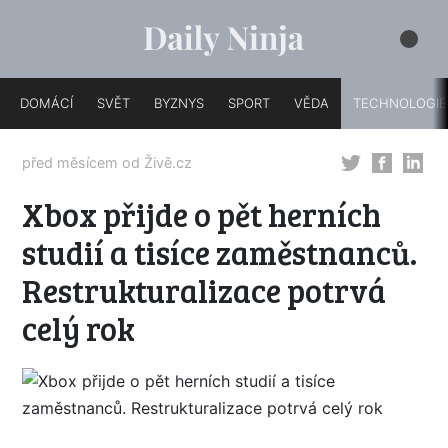
DOMÁCÍ
SVĚT
BYZNYS
SPORT
VĚDA
TECHNOLOGIE
před měsícem od
Živě.cz
Xbox přijde o pět herních
studií a tisíce zaměstnanců.
Restrukturalizace potrvá
celý rok