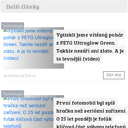
Další články
Technologie
Vytiskli jsme vítězný pohár
z PETG Ultraglow Green.
Takhle nezáří ani zlato. A je
to levnější (video)
ČÍST VÍCE
za hodinu od
Živě.cz
Technologie
První fotomobil byl spíš
hračka než seriózní zařízení.
O 25 let později je foťák
klíčová část výbavy telefonů