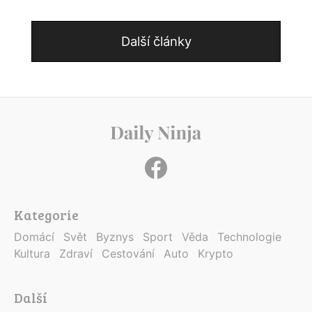
Další články
Kategorie
Domácí
Svět
Byznys
Sport
Věda
Technologie
Kultura
Zdraví
Cestování
Auto
Krypto
Další