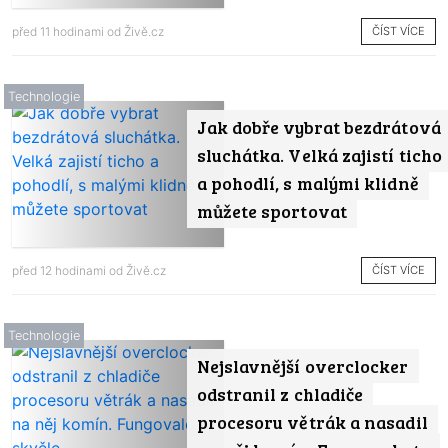
ČÍST VÍCE
před 11 hodinami od
Živě.cz
Technologie
Jak dobře vybrat bezdrátová
sluchátka. Velká zajistí ticho
a pohodlí, s malými klidně
můžete sportovat
ČÍST VÍCE
před 12 hodinami od
Živě.cz
Technologie
Nejslavnější overclocker
odstranil z chladiče
procesoru větrák a nasadil