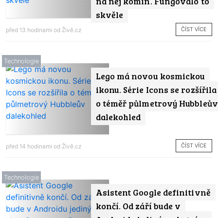
na něj komín. Fungovalo to
skvěle
ČÍST VÍCE
před 13 hodinami od
Živě.cz
Technologie
Lego má novou kosmickou
ikonu. Série Icons se rozšířila
o téměř půlmetrový Hubbleův
dalekohled
ČÍST VÍCE
před 14 hodinami od
Živě.cz
Technologie
Asistent Google definitivně
končí. Od září bude v