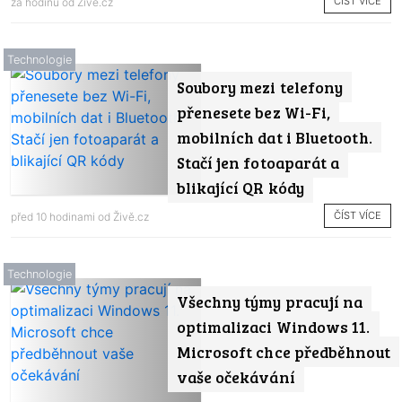
ČÍST VÍCE
za hodinu od
Živě.cz
Technologie
Soubory mezi telefony
přenesete bez Wi-Fi,
mobilních dat i Bluetooth.
Stačí jen fotoaparát a
blikající QR kódy
ČÍST VÍCE
před 10 hodinami od
Živě.cz
Technologie
Všechny týmy pracují na
optimalizaci Windows 11.
Microsoft chce předběhnout
vaše očekávání