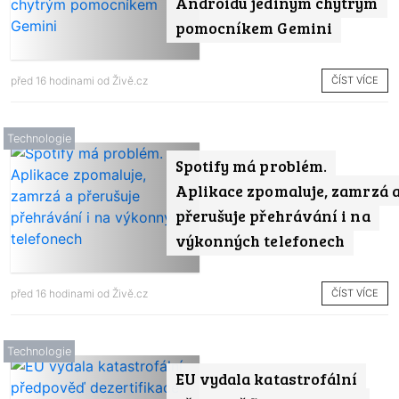
Androidu jediným chytrým
pomocníkem Gemini
ČÍST VÍCE
před 16 hodinami od
Živě.cz
Technologie
Spotify má problém.
Aplikace zpomaluje, zamrzá 
přerušuje přehrávání i na
výkonných telefonech
ČÍST VÍCE
před 16 hodinami od
Živě.cz
Technologie
EU vydala katastrofální