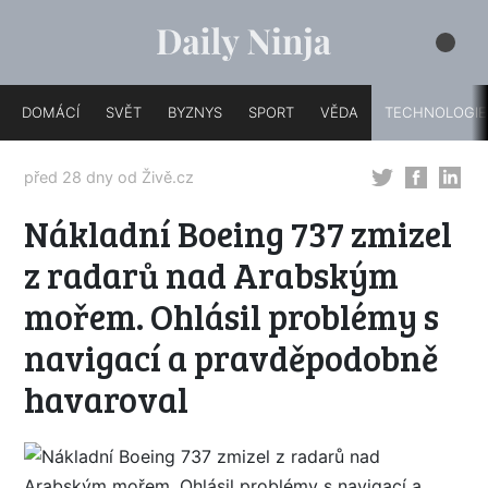
DOMÁCÍ
SVĚT
BYZNYS
SPORT
VĚDA
TECHNOLOGIE
před 28 dny od
Živě.cz
Nákladní Boeing 737 zmizel
z radarů nad Arabským
mořem. Ohlásil problémy s
navigací a pravděpodobně
havaroval