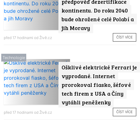
předpověď dezertifikace
kontinentu. Do roku 2040
bude ohrožené celé Polabí a
jih Moravy
ČÍST VÍCE
před 17 hodinami od
Živě.cz
Technologie
Ošklivé elektrické Ferrari je
vyprodané. Internet
prorokoval fiasko, šéfové
tech firem z USA a Číny
vytáhli peněženky
ČÍST VÍCE
před 17 hodinami od
Živě.cz