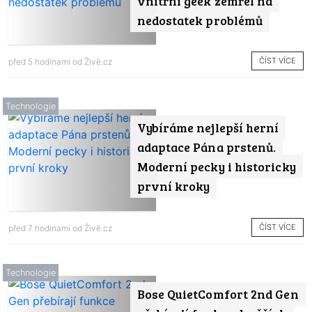
vnitřní geek zemřel na
nedostatek problémů
ČÍST VÍCE
před 5 hodinami od
Živě.cz
Technologie
Vybíráme nejlepší herní
adaptace Pána prstenů.
Moderní pecky i historicky
první kroky
ČÍST VÍCE
před 7 hodinami od
Živě.cz
Technologie
Bose QuietComfort 2nd Gen