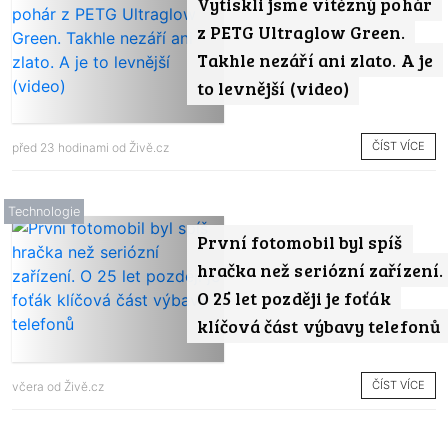
Vytiskli jsme vítězný pohár
z PETG Ultraglow Green.
Takhle nezáří ani zlato. A je
to levnější (video)
ČÍST VÍCE
před 23 hodinami od
Živě.cz
Technologie
První fotomobil byl spíš
hračka než seriózní zařízení.
O 25 let později je foťák
klíčová část výbavy telefonů
ČÍST VÍCE
včera od
Živě.cz