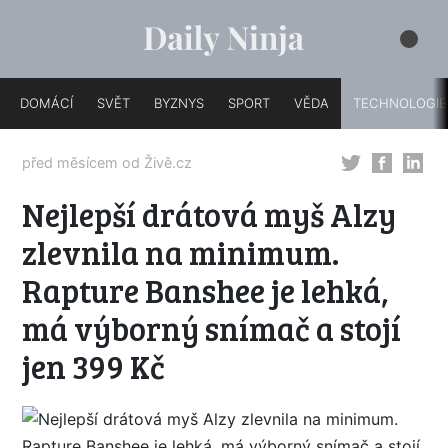
DOMÁCÍ
SVĚT
BYZNYS
SPORT
VĚDA
TECHNOLOGIE
před měsícem od
Živě.cz
Nejlepší drátová myš Alzy
zlevnila na minimum.
Rapture Banshee je lehká,
má výborný snímač a stojí
jen 399 Kč