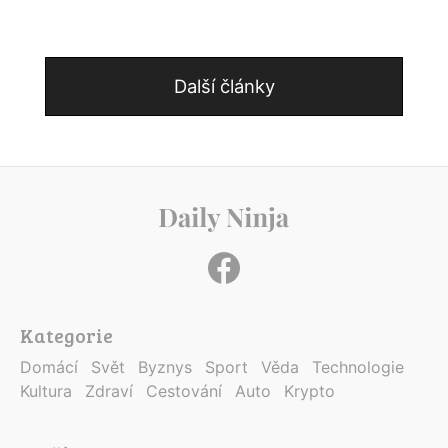
Další články
Kategorie
Domácí
Svět
Byznys
Sport
Věda
Technologie
Kultura
Zdraví
Cestování
Auto
Krypto