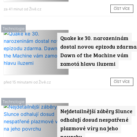
ČÍST VÍCE
za 41 minut od
Živě.cz
Technologie
Quake ke 30. narozeninám
dostal novou epizodu zdarma
Dawn of the Machine vám
zamotá hlavu iluzemi
ČÍST VÍCE
před 15 minutami od
Živě.cz
Technologie
Nejdetailnější záběry Slunce
odhalují dosud nespatřené
plazmové víry na jeho
povrchu