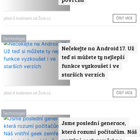
ČÍST VÍCE
před 3 hodinami od
Živě.cz
Technologie
Nečekejte na Android 17. Už
teď si můžete ty nejlepší
funkce vyzkoušet i ve
starších verzích
ČÍST VÍCE
před 4 hodinami od
Živě.cz
Technologie
Jsme poslední generace,
která rozumí počítačům. Náš