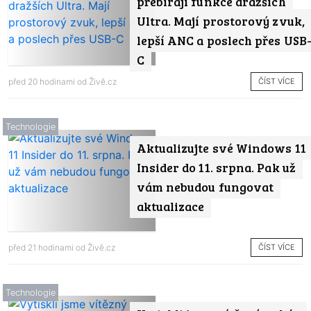
přebírají funkce dražších
Ultra. Mají prostorový zvuk,
lepší ANC a poslech přes USB
C
ČÍST VÍCE
před 20 hodinami od
Živě.cz
Technologie
Aktualizujte své Windows 11
Insider do 11. srpna. Pak už
vám nebudou fungovat
aktualizace
ČÍST VÍCE
před 21 hodinami od
Živě.cz
Technologie