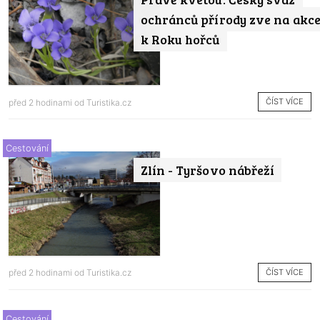
ochránců přírody zve na akc
k Roku hořců
ČÍST VÍCE
před 2 hodinami od
Turistika.cz
Cestování
Zlín - Tyršovo nábřeží
ČÍST VÍCE
před 2 hodinami od
Turistika.cz
Cestování