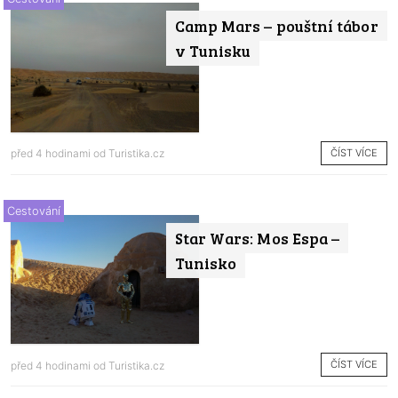
Camp Mars – pouštní tábor
v Tunisku
ČÍST VÍCE
před 4 hodinami od
Turistika.cz
Cestování
Star Wars: Mos Espa –
Tunisko
ČÍST VÍCE
před 4 hodinami od
Turistika.cz