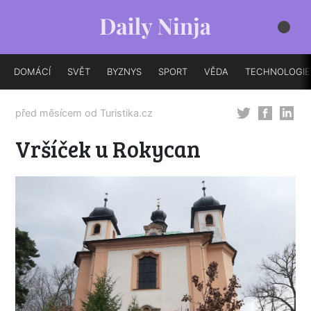
DOMÁCÍ
SVĚT
BYZNYS
SPORT
VĚDA
TECHNOLOGIE
před měsícem od
Turistika.cz
Vršíček u Rokycan