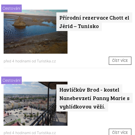
Cestování
Přírodní rezervace Chott el
Jérid – Tunisko
ČÍST VÍCE
před 4 hodinami od
Turistika.cz
Cestování
Havlíčkův Brod - kostel
Nanebevzetí Panny Marie s
vyhlídkovou věží.
ČÍST VÍCE
před 4 hodinami od
Turistika.cz