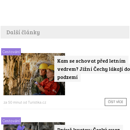
Další články
Cestování
Kam se schovat před letním
vedrem? Jižní Čechy lákají do
podzemí
ČÍST VÍCE
za 50 minut od
Turistika.cz
Cestování
Právě kvetou: Český svaz