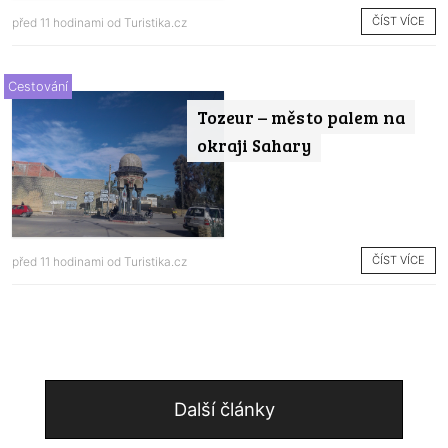
ČÍST VÍCE
před 11 hodinami od
Turistika.cz
Cestování
Tozeur – město palem na
okraji Sahary
ČÍST VÍCE
před 11 hodinami od
Turistika.cz
Další články