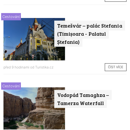
Cestování
Temešvár – palác Stefania
(Timișoara - Palatul
Ștefania)
ČÍST VÍCE
před 9 hodinami od
Turistika.cz
Cestování
Vodopád Tamaghza –
Tamerza Waterfall