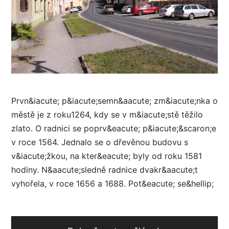
Prvn&iacute; p&iacute;semn&aacute; zm&iacute;nka o
městě je z roku1264, kdy se v m&iacute;stě těžilo
zlato. O radnici se poprv&eacute; p&iacute;&scaron;e
v roce 1564. Jednalo se o dřevěnou budovu s
v&iacute;žkou, na kter&eacute; byly od roku 1581
hodiny. N&aacute;sledně radnice dvakr&aacute;t
vyhořela, v roce 1656 a 1688. Pot&eacute; se&hellip;