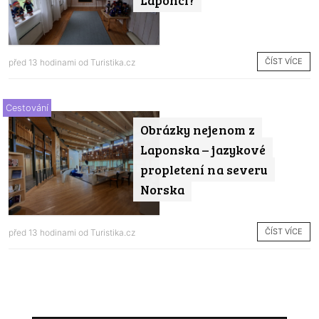
ČÍST VÍCE
před 13 hodinami od
Turistika.cz
Cestování
Obrázky nejenom z
Laponska – jazykové
propletení na severu
Norska
ČÍST VÍCE
před 13 hodinami od
Turistika.cz