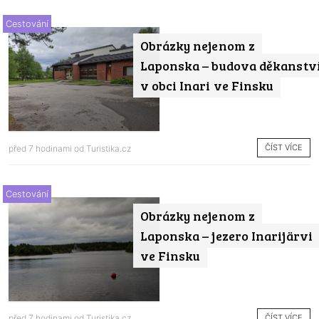
Cestování
Obrázky nejenom z
Laponska – budova děkanstv
v obci Inari ve Finsku
ČÍST VÍCE
před 7 hodinami od
Turistika.cz
Cestování
Obrázky nejenom z
Laponska – jezero Inarijärvi
ve Finsku
ČÍST VÍCE
před 7 hodinami od
Turistika.cz