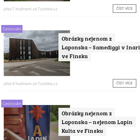
ČÍST VÍCE
před 7 hodinami od
Turistika.cz
Cestování
Obrázky nejenom z
Laponska – Samediggi v Inari
ve Finsku
ČÍST VÍCE
před 8 hodinami od
Turistika.cz
Cestování
Obrázky nejenom z
Laponska – nejenom Lapin
Kulta ve Finsku