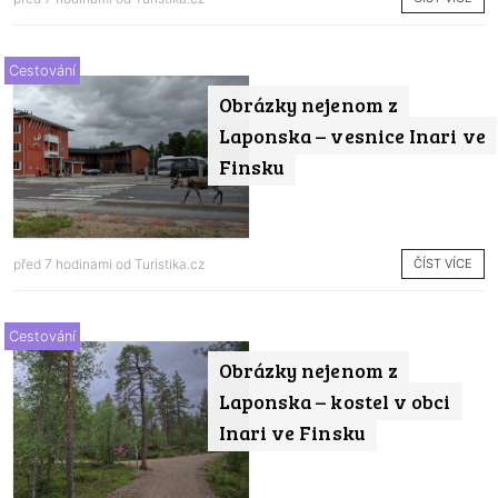
Cestování
Obrázky nejenom z
Laponska – vesnice Inari ve
Finsku
ČÍST VÍCE
před 7 hodinami od
Turistika.cz
Cestování
Obrázky nejenom z
Laponska – kostel v obci
Inari ve Finsku