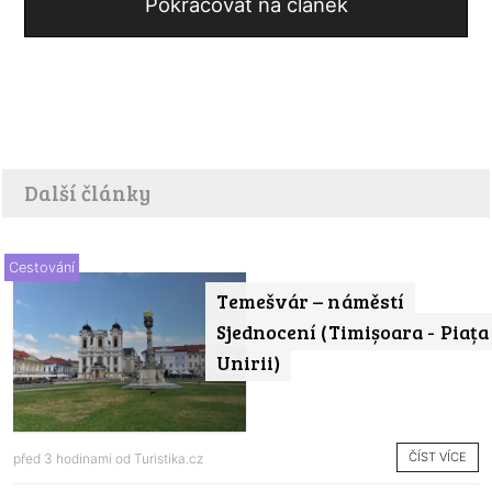
Pokračovat na článek
Další články
Cestování
Temešvár – náměstí
Sjednocení (Timișoara - Piața
Unirii)
ČÍST VÍCE
před 3 hodinami od
Turistika.cz