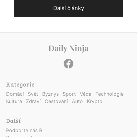
Další články
Kategorie
Domácí
Svět
Byznys
Sport
Věda
Technologie
Kultura
Zdraví
Cestování
Auto
Krypto
Další
Podpořte nás ₿