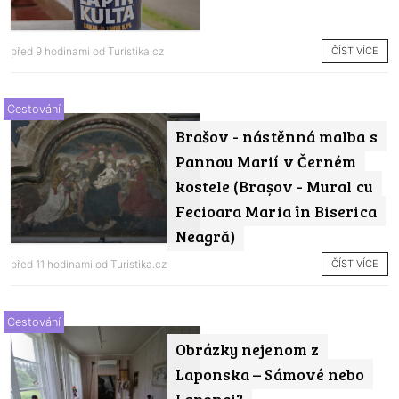
ČÍST VÍCE
před 9 hodinami od
Turistika.cz
Cestování
Brašov - nástěnná malba s
Pannou Marií v Černém
kostele (Brașov - Mural cu
Fecioara Maria în Biserica
Neagră)
ČÍST VÍCE
před 11 hodinami od
Turistika.cz
Cestování
Obrázky nejenom z
Laponska – Sámové nebo
Laponci?