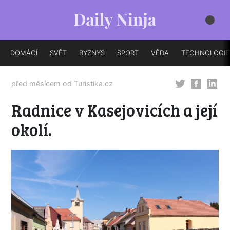
DOMÁCÍ
SVĚT
BYZNYS
SPORT
VĚDA
TECHNOLOGIE
před měsícem od
Turistika.cz
Radnice v Kasejovicích a její
okolí.