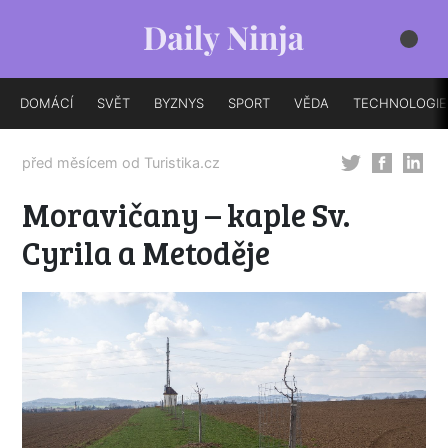
DOMÁCÍ
SVĚT
BYZNYS
SPORT
VĚDA
TECHNOLOGIE
před měsícem od
Turistika.cz
Moravičany – kaple Sv.
Cyrila a Metoděje