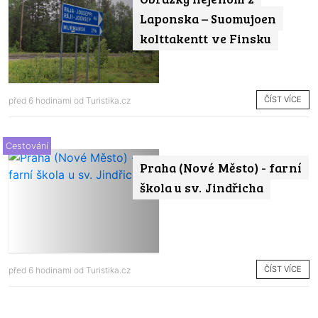
Laponska – Suomujoen
kolttakentt ve Finsku
ČÍST VÍCE
před 6 hodinami od
Turistika.cz
Cestování
Praha (Nové Město) - farní
škola u sv. Jindřicha
ČÍST VÍCE
před 6 hodinami od
Turistika.cz