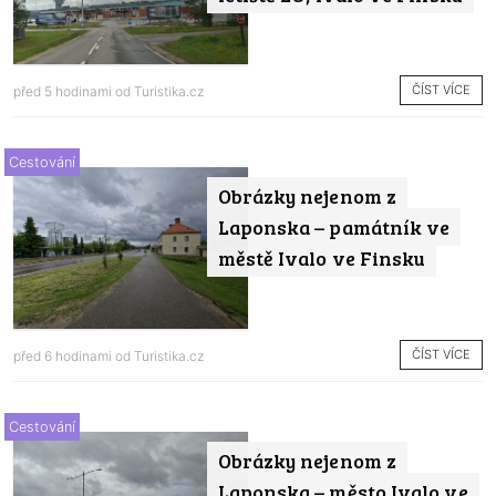
ČÍST VÍCE
před 5 hodinami od
Turistika.cz
Cestování
Obrázky nejenom z
Laponska – památník ve
městě Ivalo ve Finsku
ČÍST VÍCE
před 6 hodinami od
Turistika.cz
Cestování
Obrázky nejenom z
Laponska – město Ivalo ve