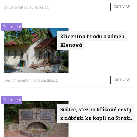
ČÍST VÍCE
za 58 minut od
Turistika.cz
Cestování
Zřícenina hradu a zámek
Klenová
ČÍST VÍCE
před 17 minutami od
Turistika.cz
Cestování
Sušice, stezka křížové cesty
z nábřeží ke kapli na Stráži.