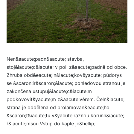
Nen&aacute;padn&aacute; stavba,
stoj&iacute;c&iacute; v poli z&aacute;padně od obce.
Zhruba obd&eacute;ln&iacute;kov&yacute; půdorys
se &scaron;ir&scaron;&iacute; pohledovou stranou je
zakončena ustupuj&iacute;c&iacute;m
podkovovit&yacute;m z&aacute;věrem. Čeln&iacute;
strana je oddělena od prolamovan&eacute;ho
&scaron;t&iacute;tu v&yacute;raznou korunn&iacute;
ř&iacute;msou.Vstup do kaple je&hellip;