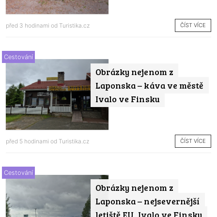
ČÍST VÍCE
před 3 hodinami od
Turistika.cz
Cestování
Obrázky nejenom z
Laponska – káva ve městě
Ivalo ve Finsku
ČÍST VÍCE
před 5 hodinami od
Turistika.cz
Cestování
Obrázky nejenom z
Laponska – nejsevernější
letiště EU, Ivalo ve Finsku