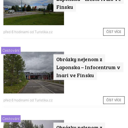
Finsku
ČÍST VÍCE
před 6 hodinami od
Turistika.cz
Cestování
Obrázky nejenom z
Laponska – Infocentrum v
Inari ve Finsku
ČÍST VÍCE
před 6 hodinami od
Turistika.cz
Cestování
Obrázky nejenom z