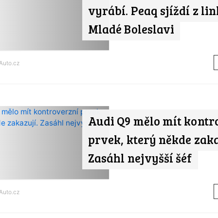
vyrábí. Peaq sjíždí z li
Mladé Boleslavi
Auto.cz
Audi Q9 mělo mít kontr
prvek, který někde zaka
Zasáhl nejvyšší šéf
Auto.cz