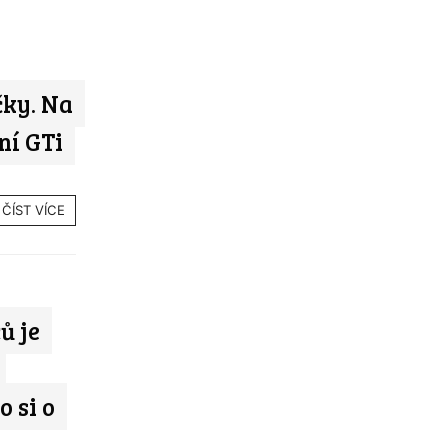
čky. Na
ní GTi
ČÍST VÍCE
ů je
o si o