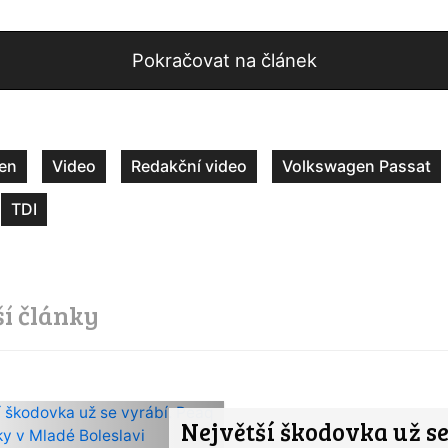
Pokračovat na článek
en
Video
Redakční video
Volkswagen Passat
TDI
ší články
Největší škodovka už s