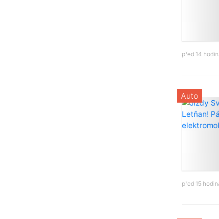
před 14 hodi
Auto
před 15 hodi