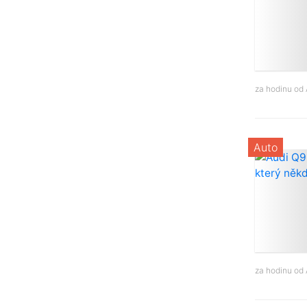
za hodinu od
Auto
za hodinu od