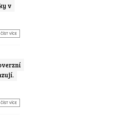
nky v
ČÍST VÍCE
overzní
zují.
ČÍST VÍCE