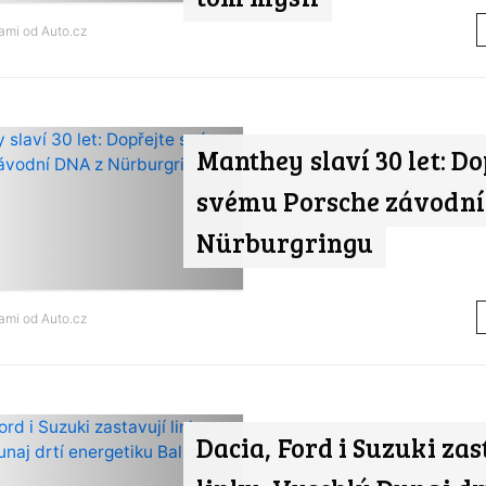
nami od
Auto.cz
Manthey slaví 30 let: Do
svému Porsche závodní
Nürburgringu
nami od
Auto.cz
Dacia, Ford i Suzuki zas