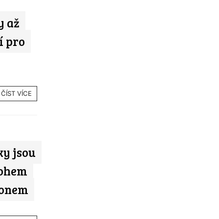
y až
í pro
ČÍST VÍCE
ky jsou
tohem
ionem