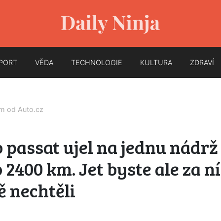
PORT
VĚDA
TECHNOLOGIE
KULTURA
ZDRAVÍ
em od
Auto.cz
 passat ujel na jednu nádrž
 2400 km. Jet byste ale za n
ě nechtěli