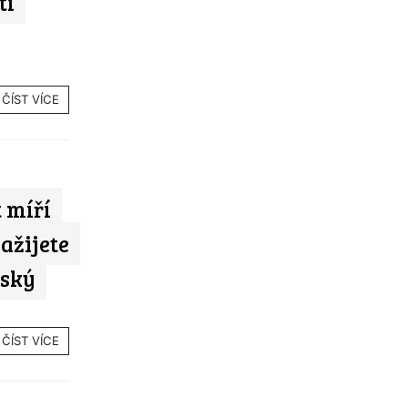
tí
ČÍST VÍCE
 míří
ažijete
ňský
ČÍST VÍCE