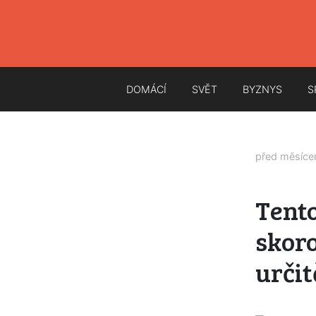
DOMÁCÍ
SVĚT
BYZNYS
S
před měsíc
Tento
skoro
určit