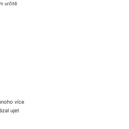
mnoho více
zal ujet