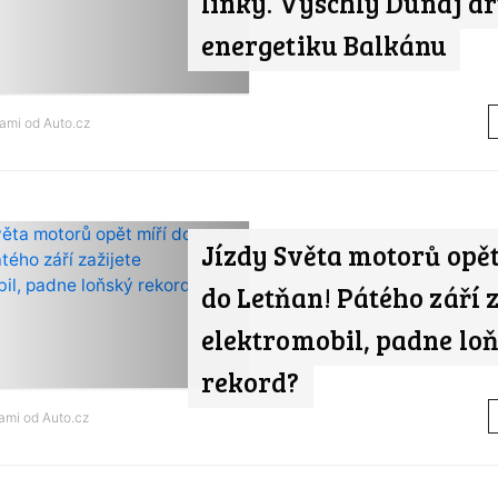
linky. Vyschlý Dunaj dr
energetiku Balkánu
nami od
Auto.cz
Jízdy Světa motorů opět
do Letňan! Pátého září z
elektromobil, padne lo
rekord?
nami od
Auto.cz