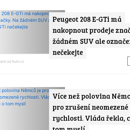
Peugeot 208 E-GTi má
nakopnout prodeje zna
žádném SUV ale označe
nečekejte
tami od
Auto.cz
Více než polovina Němc
pro zrušení neomezené
rychlosti. Vláda řekla, c
tom myslí