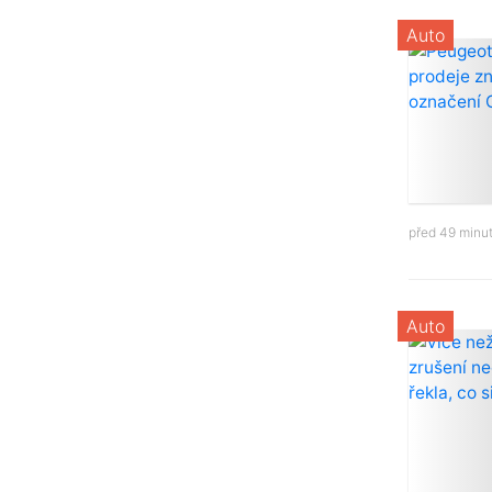
Auto
před 49 minu
Auto