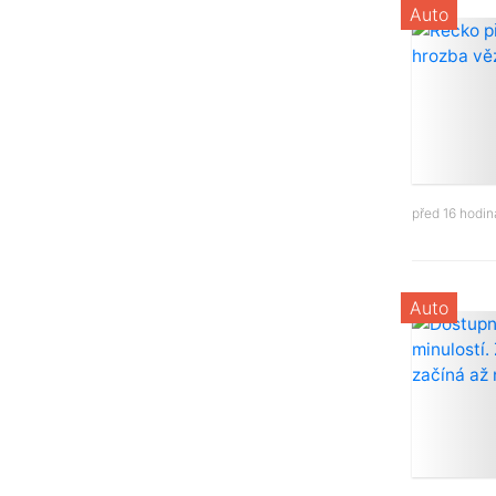
Auto
před 16 hodi
Auto