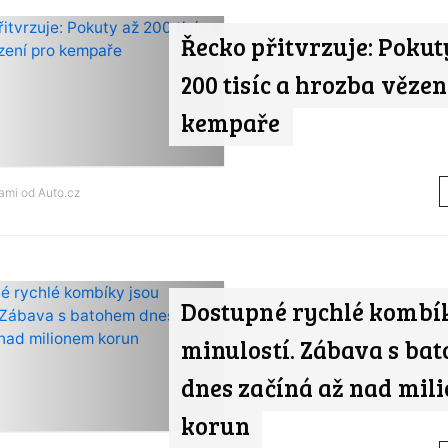
Řecko přitvrzuje: Pokut
200 tisíc a hrozba vězen
kempaře
nami od
Auto.cz
Dostupné rychlé kombí
minulostí. Zábava s ba
dnes začíná až nad mil
korun