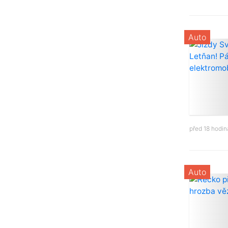
Auto
před 18 hodi
Auto