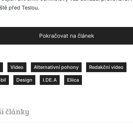
ště před Teslou.
Pokračovat na článek
Video
Alternativní pohony
Redakční video
bil
Design
I.DE.A
Eliica
ší články