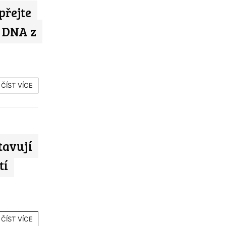
přejte
 DNA z
ČÍST VÍCE
tavují
tí
ČÍST VÍCE