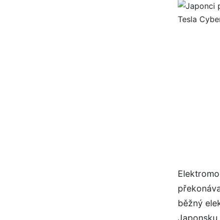
Elektromob
překonávat
běžný elek
Japonsku.