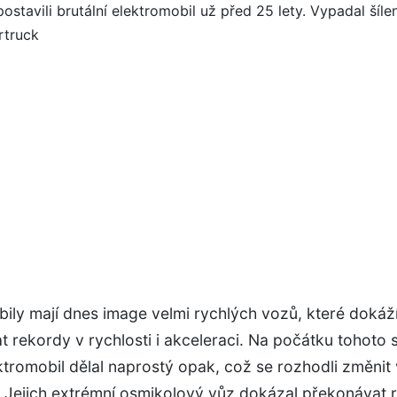
ily mají dnes image velmi rychlých vozů, které dokáž
 rekordy v rychlosti i akceleraci. Na počátku tohoto st
tromobil dělal naprostý opak, což se rozhodli změnit 
 Jejich extrémní osmikolový vůz dokázal překonávat r