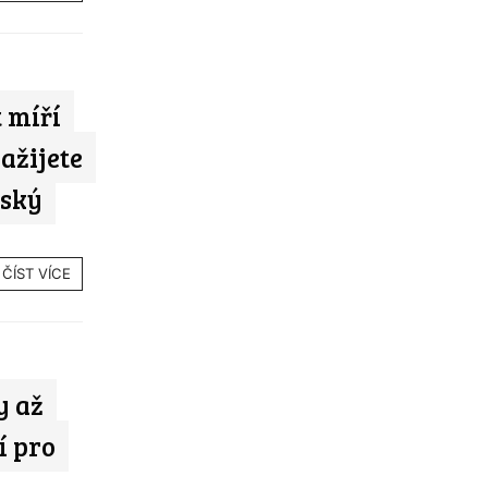
 míří
ažijete
ňský
ČÍST VÍCE
y až
í pro