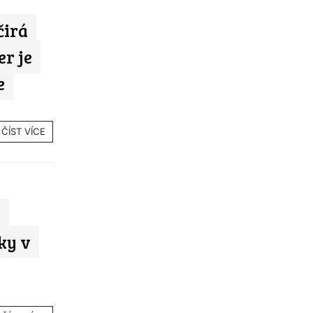
čirá
er je
e
ČÍST VÍCE
e
nky v