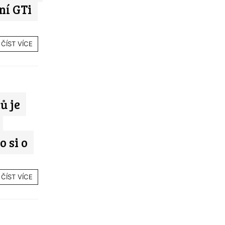
ní GTi
ČÍST VÍCE
ů je
o si o
ČÍST VÍCE