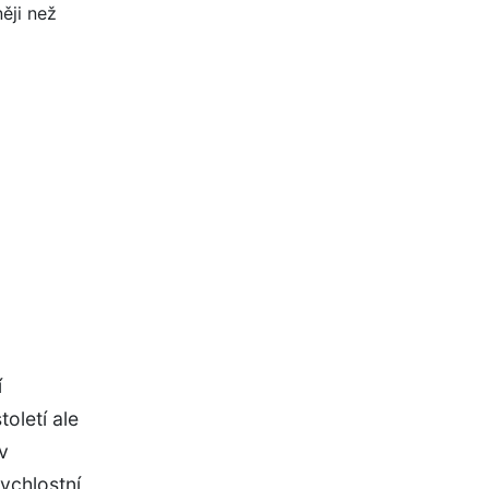
í
oletí ale
v
ychlostní