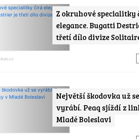
Z okruhové specialitky 
elegance. Bugatti Destri
třetí dílo divize Solitair
d
Auto.cz
Největší škodovka už s
vyrábí. Peaq sjíždí z li
Mladé Boleslavi