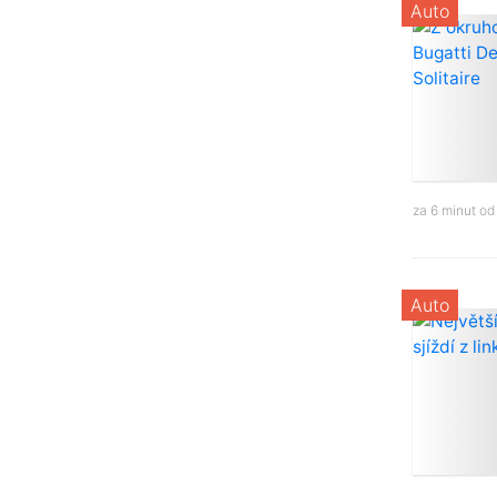
Auto
za 6 minut o
Auto