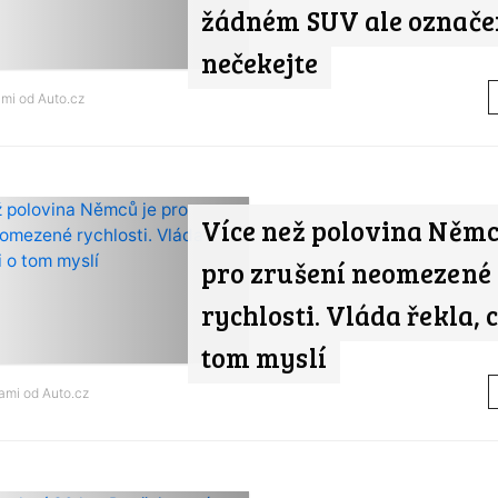
žádném SUV ale označe
nečekejte
ami od
Auto.cz
Více než polovina Němc
pro zrušení neomezené
rychlosti. Vláda řekla, c
tom myslí
nami od
Auto.cz