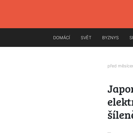
DOMÁCÍ
SVĚT
BYZNYS
S
před měsíc
Japon
elekt
šílen