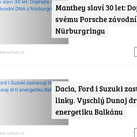
Manthey slaví 30 let: Do
svému Porsche závodní
Nürburgringu
nami od
Auto.cz
Dacia, Ford i Suzuki zas
linky. Vyschlý Dunaj dr
energetiku Balkánu
nami od
Auto.cz