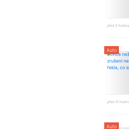
před 3 hodin
Auto
před 15 hodi
Auto