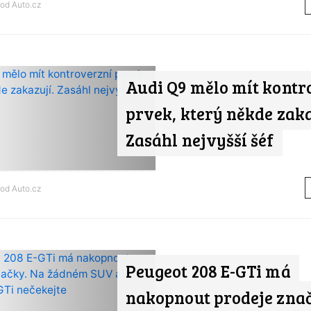
 od
Auto.cz
Audi Q9 mělo mít kontr
prvek, který někde zaka
Zasáhl nejvyšší šéf
 od
Auto.cz
Peugeot 208 E-GTi má
nakopnout prodeje zna