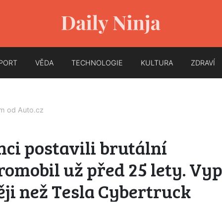
PORT
VĚDA
TECHNOLOGIE
KULTURA
ZDRAVÍ
em od
Auto.cz
ci postavili brutální
romobil už před 25 lety. Vy
ěji než Tesla Cybertruck