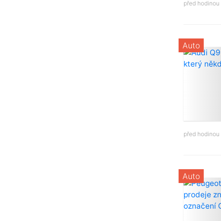
před hodinou
Auto
před hodinou
Auto