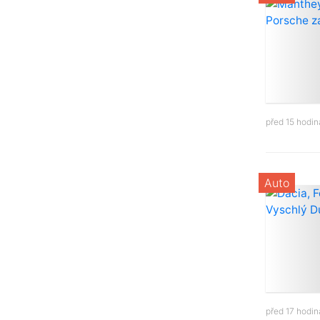
před 15 hodi
Auto
před 17 hodi