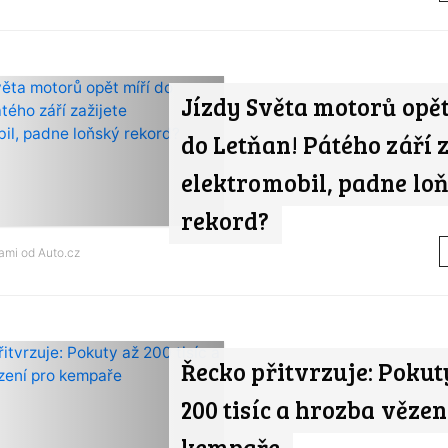
Jízdy Světa motorů opět
do Letňan! Pátého září z
elektromobil, padne lo
rekord?
nami od
Auto.cz
Řecko přitvrzuje: Pokut
200 tisíc a hrozba vězen
kempaře