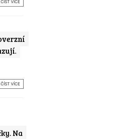
ČÍST VÍCE
overzní
zují.
ČÍST VÍCE
čky. Na