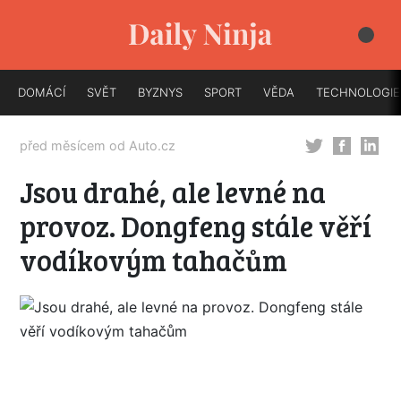
DOMÁCÍ
SVĚT
BYZNYS
SPORT
VĚDA
TECHNOLOGIE
před měsícem od
Auto.cz
Jsou drahé, ale levné na
provoz. Dongfeng stále věří
vodíkovým tahačům