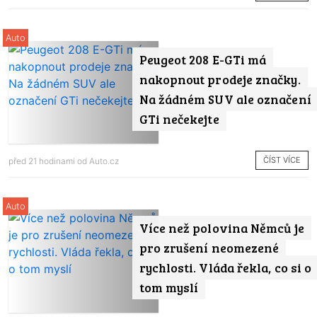
Auto
Peugeot 208 E-GTi má
nakopnout prodeje značky.
Na žádném SUV ale označení
GTi nečekejte
ČÍST VÍCE
před 21 hodinami od
Auto.cz
Auto
Více než polovina Němců je
pro zrušení neomezené
rychlosti. Vláda řekla, co si o
tom myslí