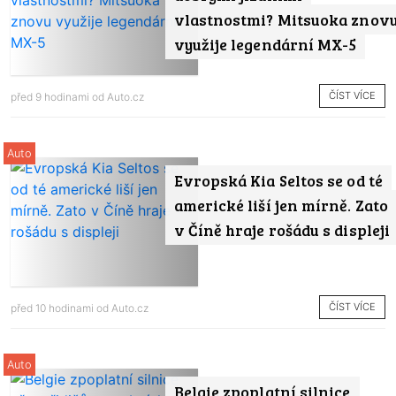
vlastnostmi? Mitsuoka znov
využije legendární MX-5
ČÍST VÍCE
před 9 hodinami od
Auto.cz
Auto
Evropská Kia Seltos se od té
americké liší jen mírně. Zato
v Číně hraje rošádu s displeji
ČÍST VÍCE
před 10 hodinami od
Auto.cz
Auto
Belgie zpoplatní silnice