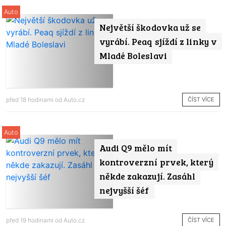
Auto
Největší škodovka už se
vyrábí. Peaq sjíždí z linky v
Mladé Boleslavi
ČÍST VÍCE
před 18 hodinami od
Auto.cz
Auto
Audi Q9 mělo mít
kontroverzní prvek, který
někde zakazují. Zasáhl
nejvyšší šéf
ČÍST VÍCE
před 19 hodinami od
Auto.cz