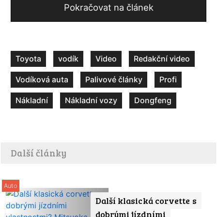
Pokračovat na článek
Toyota
vodík
Video
Redakční video
Vodíková auta
Palivové články
Profi
Nákladní
Nákladní vozy
Dongfeng
Další články
Auto
Další klasická corvette s
dobrými jízdními