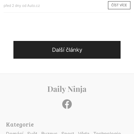
ČÍST VÍCE
před 2 dny od
Auto.cz
Další články
Kategorie
Domácí
Svět
Byznys
Sport
Věda
Technologie