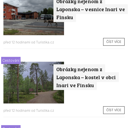
Obrázky nejenom z
Laponska – vesnice Inari ve
Finsku
ČÍST VÍCE
před 12 hodinami od
Turistika.cz
Cestování
Obrázky nejenom z
Laponska – kostel v obci
Inari ve Finsku
ČÍST VÍCE
před 12 hodinami od
Turistika.cz