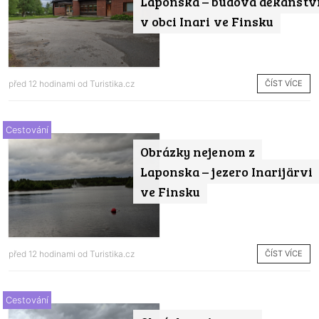
Laponska – budova děkanstv
v obci Inari ve Finsku
ČÍST VÍCE
před 12 hodinami od
Turistika.cz
Cestování
Obrázky nejenom z
Laponska – jezero Inarijärvi
ve Finsku
ČÍST VÍCE
před 12 hodinami od
Turistika.cz
Cestování