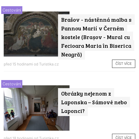
Cestování
Brašov - nástěnná malba s
Pannou Marií v Černém
kostele (Brașov - Mural cu
Fecioara Maria în Biserica
Neagră)
ČÍST VÍCE
před 15 hodinami od
Turistika.cz
Cestování
Obrázky nejenom z
Laponska – Sámové nebo
Laponci?
ČÍST VÍCE
před 18 hodinami od
Turistika.cz