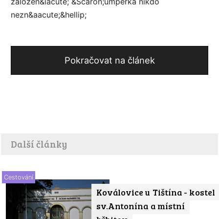
založen&iacute; &Scaron;umperka nikdo
nezn&aacute;&hellip;
Pokračovat na článek
Další články
Cestování
Koválovice u Tištína - kostel
sv.Antonína a místní