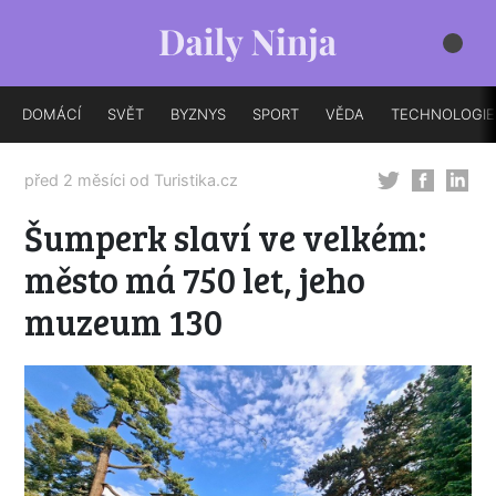
DOMÁCÍ
SVĚT
BYZNYS
SPORT
VĚDA
TECHNOLOGIE
před 2 měsíci od
Turistika.cz
Šumperk slaví ve velkém:
město má 750 let, jeho
muzeum 130