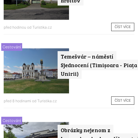
hřbitov
ČÍST VÍCE
před hodinou od
Turistika.cz
Cestování
Temešvár – náměstí
Sjednocení (Timișoara - Piața
Unirii)
ČÍST VÍCE
před 8 hodinami od
Turistika.cz
Cestování
Obrázky nejenom z