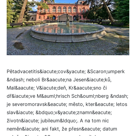
Pětadvacetitis&iacute;cov&yacute; &Scaron;umperk
&ndash; neboli Br&aacute;na Jesen&iacute;ků,
Mal&aacute; V&iacute;deň, Kr&aacute;sno či
dř&iacute;ve M&auml;hrisch Sch&ouml;nberg &ndash;
je severomoravsk&eacute; město, kter&eacute; letos
slav&iacute; &bdquo;v&yacute;znamn&eacute;
životn&iacute; jubileum&ldquo;. A na tom nic
neměn&iacute; ani fakt, že přesn&eacute; datum