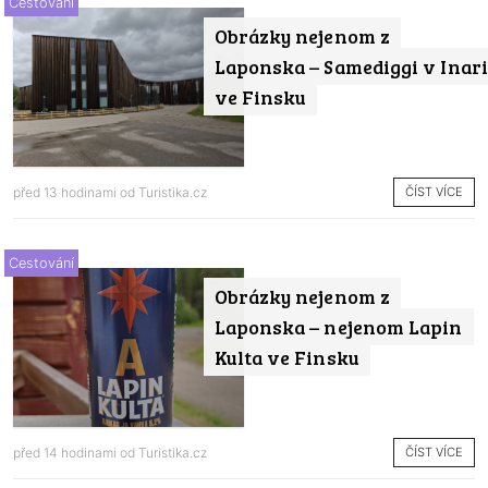
Cestování
Obrázky nejenom z
Laponska – Samediggi v Inari
ve Finsku
ČÍST VÍCE
před 13 hodinami od
Turistika.cz
Cestování
Obrázky nejenom z
Laponska – nejenom Lapin
Kulta ve Finsku
ČÍST VÍCE
před 14 hodinami od
Turistika.cz