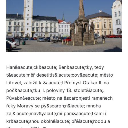
Han&aacute;ck&eacute; Ben&aacute;tky, tedy
t&eacute;měř desetitis&iacute;cov&eacute; město
Litovel, založil kr&aacute;l Přemysl Otakar II. na
poč&aacute;tku II. poloviny 13. stolet&iacute;.
Půvabn&eacute; město na &scaron;esti ramenech
řeky Moravy se py&scaron;n&iacute; mnoha
zaj&iacute;mav&yacute;mi pam&aacute;tkami i
kr&aacute;snou okoln&iacute; př&iacute;rodou a