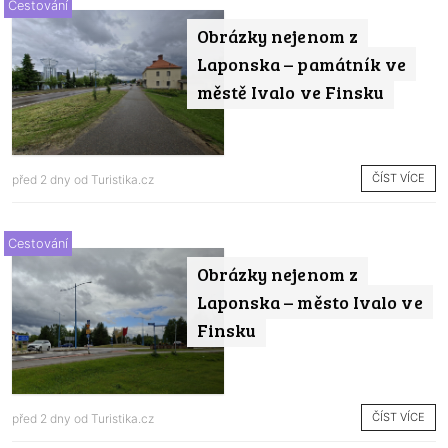
Cestování
Obrázky nejenom z
Laponska – památník ve
městě Ivalo ve Finsku
ČÍST VÍCE
před 2 dny od
Turistika.cz
Cestování
Obrázky nejenom z
Laponska – město Ivalo ve
Finsku
ČÍST VÍCE
před 2 dny od
Turistika.cz