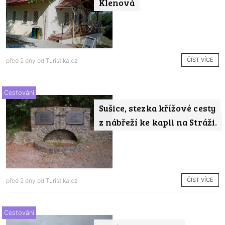
Klenová
ČÍST VÍCE
před 2 dny od
Turistika.cz
Cestování
Sušice, stezka křížové cesty
z nábřeží ke kapli na Stráži.
ČÍST VÍCE
před 2 dny od
Turistika.cz
Cestování