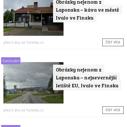
Obrázky nejenom z
Laponska – káva ve městě
Ivalo ve Finsku
ČÍST VÍCE
před 2 dny od
Turistika.cz
Cestování
Obrázky nejenom z
Laponska – nejsevernější
letiště EU, Ivalo ve Finsku
ČÍST VÍCE
před 2 dny od
Turistika.cz