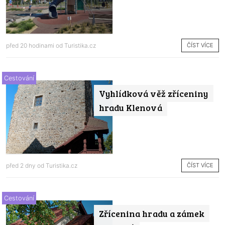
ČÍST VÍCE
před 20 hodinami od
Turistika.cz
Cestování
Vyhlídková věž zříceniny
hradu Klenová
ČÍST VÍCE
před 2 dny od
Turistika.cz
Cestování
Zřícenina hradu a zámek