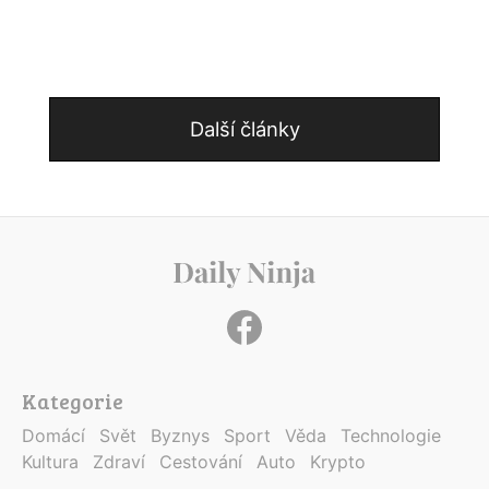
Další články
Kategorie
Domácí
Svět
Byznys
Sport
Věda
Technologie
Kultura
Zdraví
Cestování
Auto
Krypto