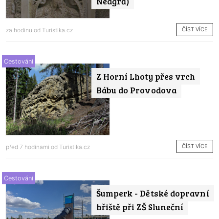
Neagră)
ČÍST VÍCE
za hodinu od
Turistika.cz
Cestování
Z Horní Lhoty přes vrch
Bábu do Provodova
ČÍST VÍCE
před 7 hodinami od
Turistika.cz
Cestování
Šumperk - Dětské dopravní
hřiště při ZŠ Sluneční