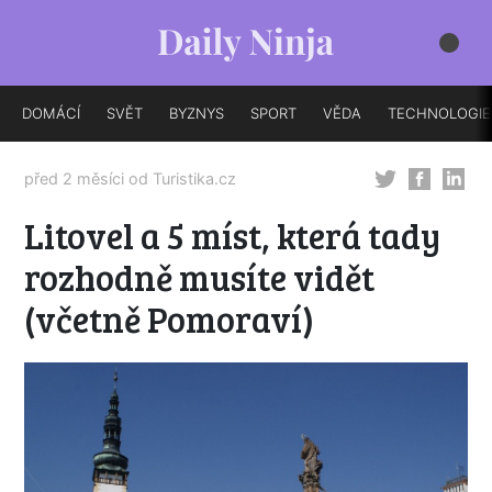
DOMÁCÍ
SVĚT
BYZNYS
SPORT
VĚDA
TECHNOLOGIE
před 2 měsíci od
Turistika.cz
Litovel a 5 míst, která tady
rozhodně musíte vidět
(včetně Pomoraví)