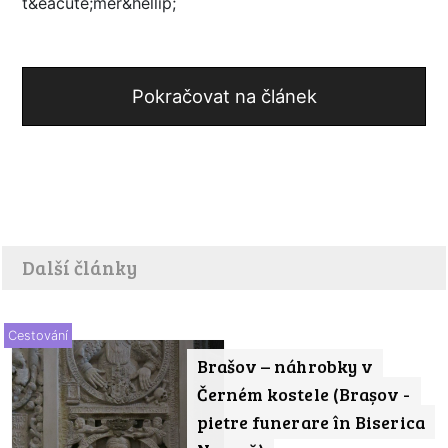
t&eacute;měř&hellip;
Pokračovat na článek
Další články
Cestování
Brašov – náhrobky v
Černém kostele (Brașov -
pietre funerare în Biserica