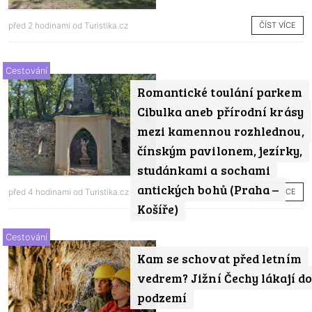
ČÍST VÍCE
před 2 hodinami od
Turistika.cz
Cestování
Romantické toulání parkem
Cibulka aneb přírodní krásy
mezi kamennou rozhlednou,
čínským pavilonem, jezírky,
studánkami a sochami
antických bohů (Praha –
ČÍST VÍCE
před 4 hodinami od
Turistika.cz
Košíře)
Cestování
Kam se schovat před letním
vedrem? Jižní Čechy lákají do
podzemí