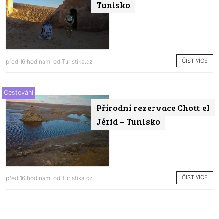
Tunisko
ČÍST VÍCE
před 16 hodinami od
Turistika.cz
Cestování
Přírodní rezervace Chott el
Jérid – Tunisko
ČÍST VÍCE
před 16 hodinami od
Turistika.cz