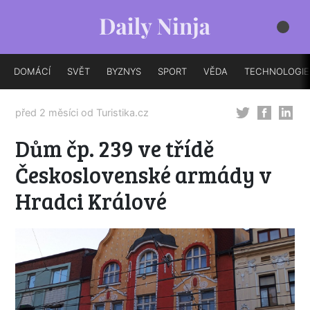
DOMÁCÍ
SVĚT
BYZNYS
SPORT
VĚDA
TECHNOLOGIE
před 2 měsíci od
Turistika.cz
Dům čp. 239 ve třídě
Československé armády v
Hradci Králové