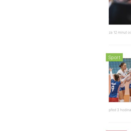
za 12 minut 
Sport
před 3 hodin