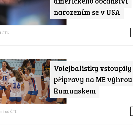
amerického občanství
narozením se v USA
od
ČTK
Volejbalistky vstoupily
přípravy na ME výhrou
Rumunskem
ami od
ČTK