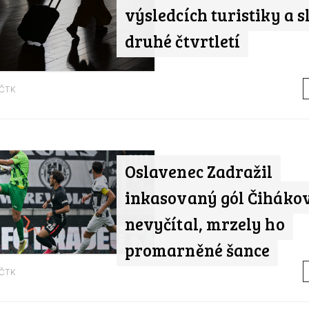
výsledcích turistiky a s
druhé čtvrtletí
ČTK
Oslavenec Zadražil
inkasovaný gól Čiháko
nevyčítal, mrzely ho
promarněné šance
ČTK