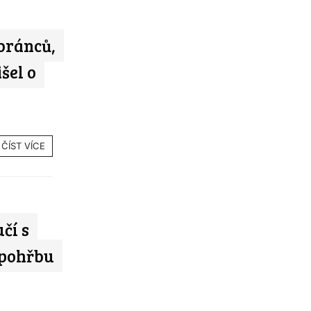
bránců,
šel o
ČÍST VÍCE
čí s
 pohřbu