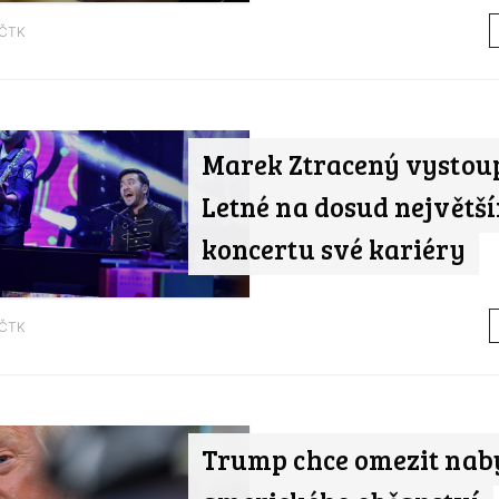
ČTK
Marek Ztracený vystou
Letné na dosud největš
koncertu své kariéry
ČTK
Trump chce omezit nab