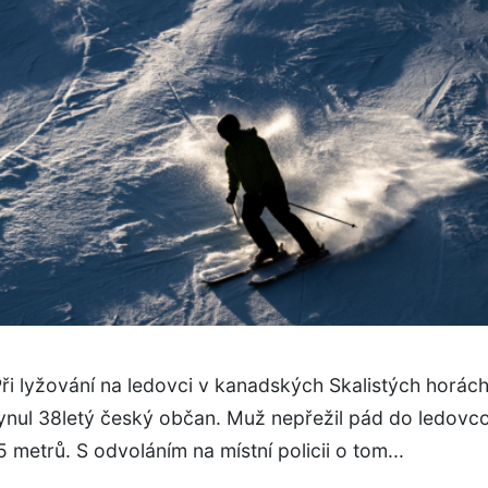
ři lyžování na ledovci v kanadských Skalistých horách
ynul 38letý český občan. Muž nepřežil pád do ledovco
 metrů. S odvoláním na místní policii o tom...