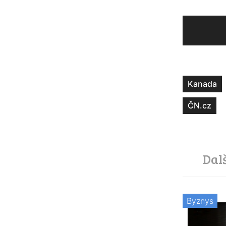
Kanada
ČN.cz
Dal
Byznys