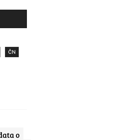
ČN
data o