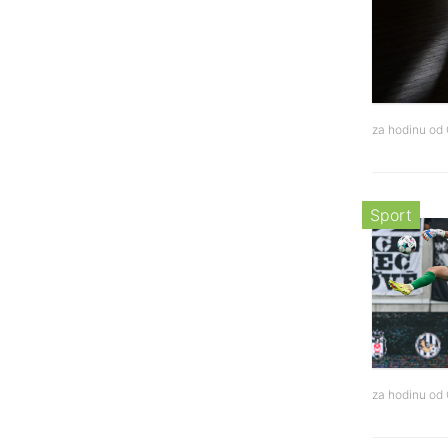
za hodinu od
Sport
za hodinu od