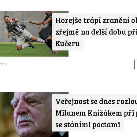
Horejše trápí zranění o
zřejmě na delší dobu při
Kučeru
ČTK
Veřejnost se dnes rozlou
Milanem Knížákem při
se stáními poctami