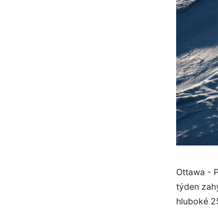
Ottawa - P
týden zah
hluboké 25