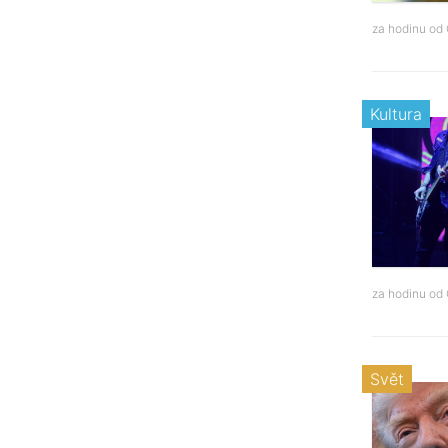
za hodinu od
Kultura
za hodinu od
Svět