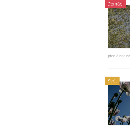
Domácí
před 3 hodin
Svět