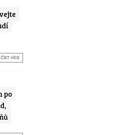
vejte
adí
ČÍST VÍCE
n po
d,
pňů