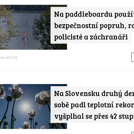
Na paddleboardu použí
bezpečnostní popruh, r
policisté a záchranáři
ami od
ČTK
Na Slovensku druhý de
sobě padl teplotní rekor
vyšplhal se přes 42 stu