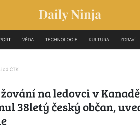
PORT
VĚDA
TECHNOLOGIE
KULTURA
ZDRAVÍ
ci od
ČTK
yžování na ledovci v Kanadě
ul 38letý český občan, uve
ie