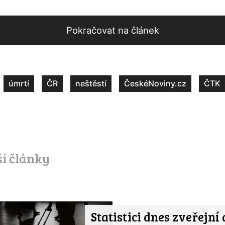
Pokračovat na článek
úmrtí
ČR
neštěstí
ČeskéNoviny.cz
ČTK
ší články
Statistici dnes zveřejní 