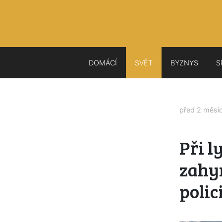
DOMÁCÍ
SVĚT
BYZNYS
S
před 2 měsí
Při l
zahyn
polic