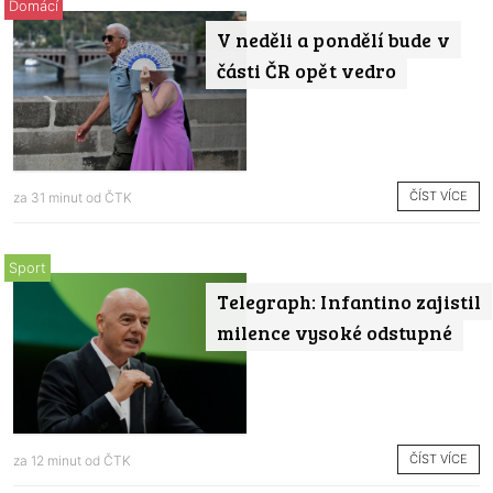
Domácí
V neděli a pondělí bude v
části ČR opět vedro
ČÍST VÍCE
za 31 minut od
ČTK
Sport
Telegraph: Infantino zajistil
milence vysoké odstupné
ČÍST VÍCE
za 12 minut od
ČTK