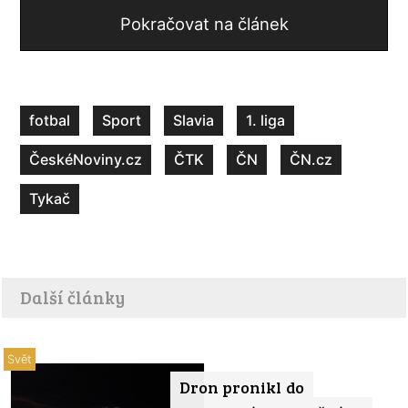
Pokračovat na článek
fotbal
Sport
Slavia
1. liga
ČeskéNoviny.cz
ČTK
ČN
ČN.cz
Tykač
Další články
Svět
Dron pronikl do