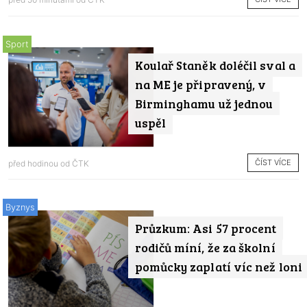
Sport
Koulař Staněk doléčil sval a
na ME je připravený, v
Birminghamu už jednou
uspěl
ČÍST VÍCE
před hodinou od
ČTK
Byznys
Průzkum: Asi 57 procent
rodičů míní, že za školní
pomůcky zaplatí víc než loni