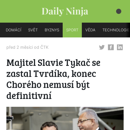
DOMÁCÍ
SVĚT
BYZNYS
SPORT
VĚDA
TECHNOLOGIE
před 2 měsíci od
ČTK
Majitel Slavie Tykač se
zastal Tvrdíka, konec
Chorého nemusí být
definitivní