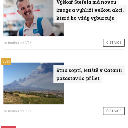
Výškař Štefela má novou
image a vyhlíží velkou akci,
která ho vždy vyburcuje
ČÍST VÍCE
za hodinu od
ČTK
Svět
Etna soptí, letiště v Catanii
pozastavilo přílet
ČÍST VÍCE
za hodinu od
ČTK