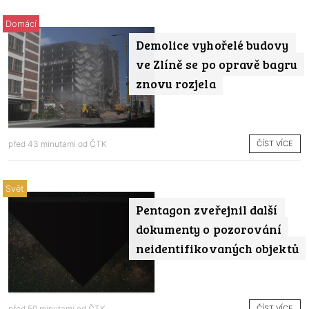
Domácí
Demolice vyhořelé budovy
ve Zlíně se po opravě bagru
znovu rozjela
ČÍST VÍCE
před 43 minutami od
ČTK
Svět
Pentagon zveřejnil další
dokumenty o pozorování
neidentifikovaných objektů
ČÍST VÍCE
před 50 minutami od
ČTK