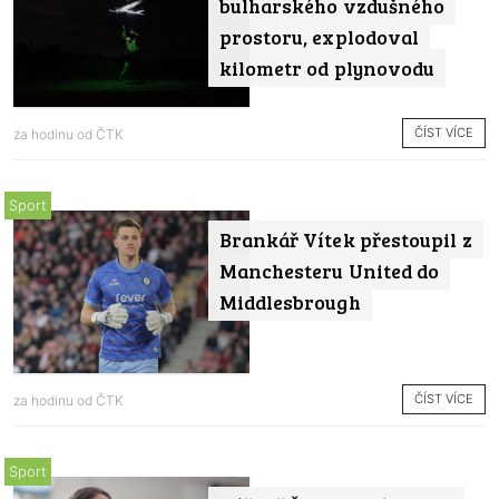
bulharského vzdušného
prostoru, explodoval
kilometr od plynovodu
ČÍST VÍCE
za hodinu od
ČTK
Sport
Brankář Vítek přestoupil z
Manchesteru United do
Middlesbrough
ČÍST VÍCE
za hodinu od
ČTK
Sport