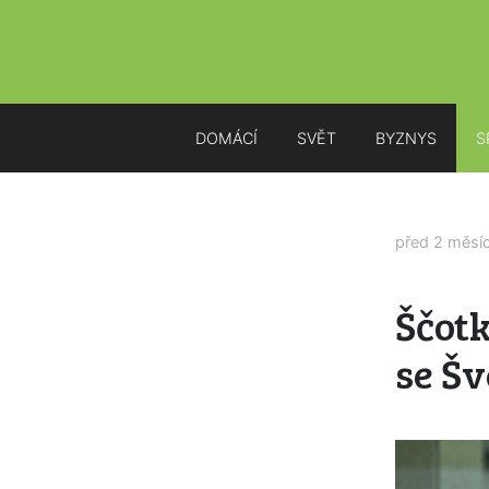
DOMÁCÍ
SVĚT
BYZNYS
S
před 2 měsí
Ščotk
se Š