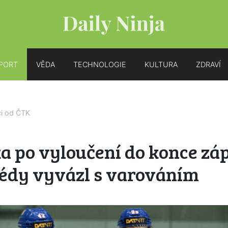
PORT
VĚDA
TECHNOLOGIE
KULTURA
ZDRAVÍ
ci od
ČTK
a po vyloučení do konce zá
védy vyvázl s varováním