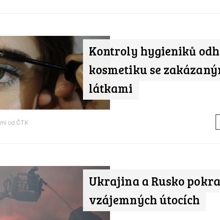
Kontroly hygieniků odh
kosmetiku se zakázaný
látkami
ami od
ČTK
Ukrajina a Rusko pokra
vzájemných útocích