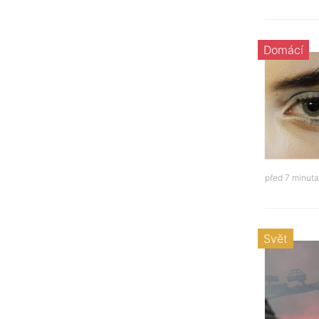
Domácí
před 7 minut
Svět