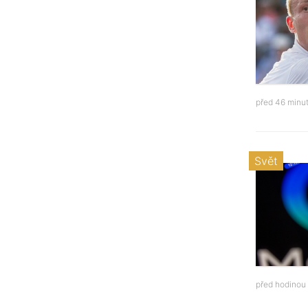
před 46 minu
Svět
před hodinou