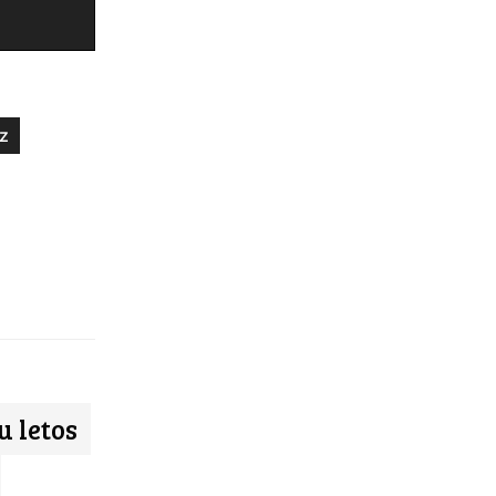
z
u letos