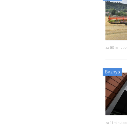
za 50 minut 
Byznys
za 11 minut o