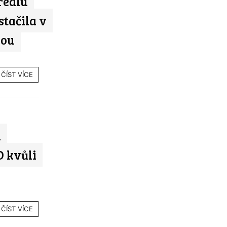
realu
tačila v
vou
ČÍST VÍCE
a
D kvůli
ČÍST VÍCE