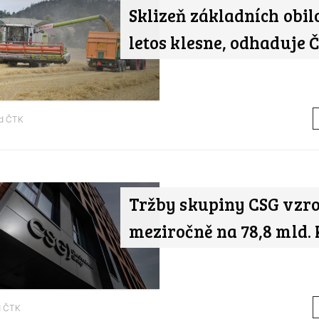
Sklizeň základních obil
letos klesne, odhaduje 
od
ČTK
Tržby skupiny CSG vzro
meziročně na 78,8 mld. 
d
ČTK