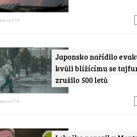
tami od
ČTK
Japonsko nařídilo eva
kvůli blížícímu se tajfu
zrušilo 500 letů
tami od
ČTK