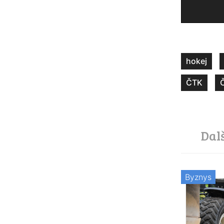
hokej
ČTK
Dal
Byznys