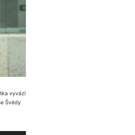
tka vyvázl
 se Švédy