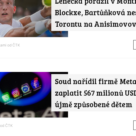
Lehečka porazil v Mont
Blockxe, Bartůňková nes
Torontu na Anisimovo
tami od
ČTK
Soud nařídil firmě Met
zaplatit 567 milionů US
újmě způsobené dětem
 od
ČTK