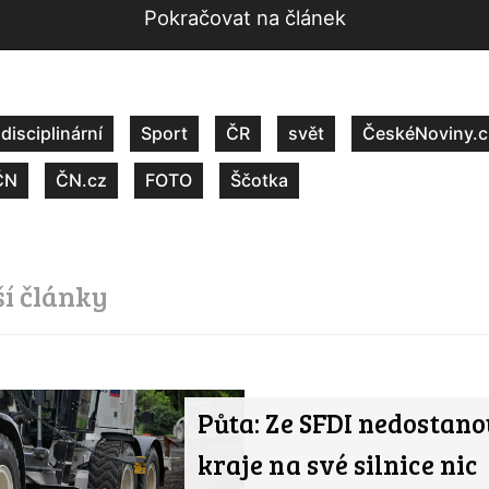
Pokračovat na článek
disciplinární
Sport
ČR
svět
ČeskéNoviny.c
ČN
ČN.cz
FOTO
Ščotka
ší články
Půta: Ze SFDI nedostano
kraje na své silnice nic