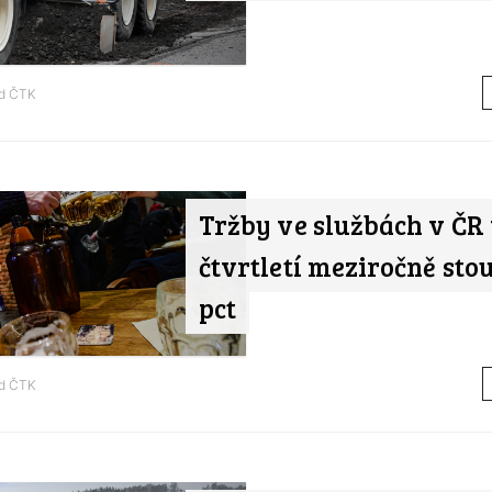
od
ČTK
Tržby ve službách v ČR 
čtvrtletí meziročně stou
pct
od
ČTK