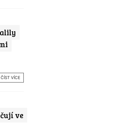
alily
mi
ČÍST VÍCE
čují ve