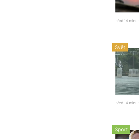
před 14 minu
Svět
před 14 minu
Sport