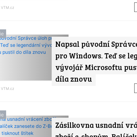
d
VTM.cz
ie
Napsal původní Správc
pro Windows. Teď se le
vývojář Microsoftu pust
díla znovu
d
VTM.cz
ie
Zásilkovna usnadní vr
zboží e-shopům. Balíček