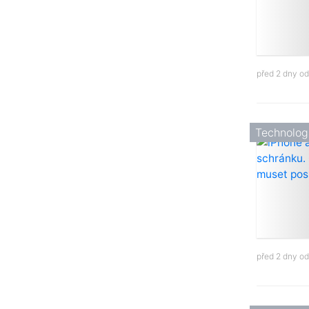
před 2 dny o
Technolog
před 2 dny o