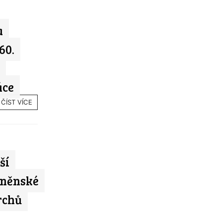
a
60.
áce
ČÍST VÍCE
ší
rněnské
rchů