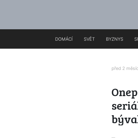
DOMÁCÍ
SVĚT
BYZNYS
S
před 2 měsí
Onepl
seriá
býval