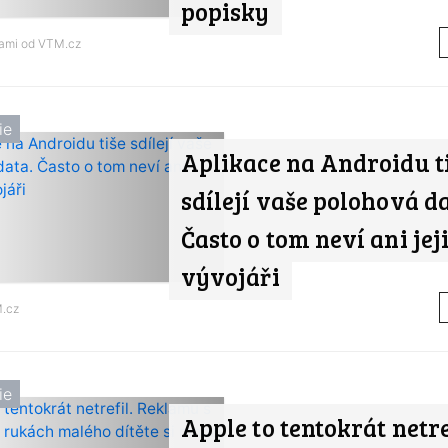
popisky
nami od
VTM.cz
ie
Aplikace na Androidu t
sdílejí vaše polohová da
Často o tom neví ani jej
vývojáři
.cz
ie
Apple to tentokrát netre