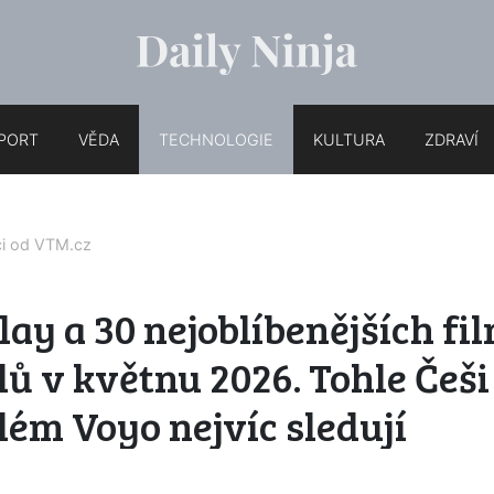
PORT
VĚDA
TECHNOLOGIE
KULTURA
ZDRAVÍ
ci od
VTM.cz
ay a 30 nejoblíbenějších fi
lů v květnu 2026. Tohle Češi
ém Voyo nejvíc sledují