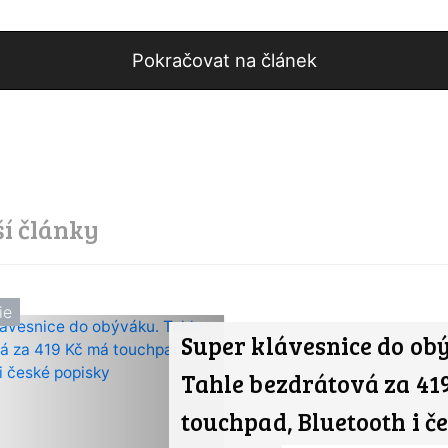
Pokračovat na článek
ší články
ie
Super klávesnice do ob
Tahle bezdrátová za 41
touchpad, Bluetooth i č