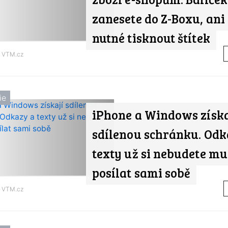
zanesete do Z-Boxu, ani
nutné tisknout štítek
d
VTM.cz
ie
iPhone a Windows získa
sdílenou schránku. Odk
texty už si nebudete mu
posílat sami sobě
d
VTM.cz