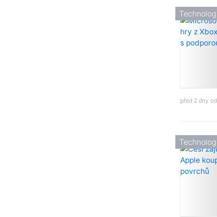
Technolog
před 2 dny o
Technolog