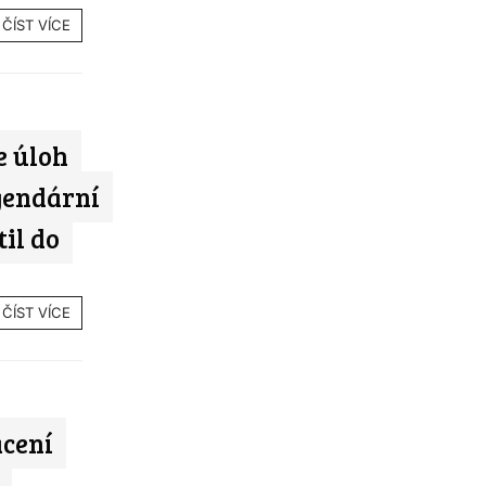
ČÍST VÍCE
e úloh
gendární
il do
ČÍST VÍCE
ácení