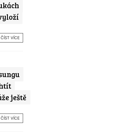
ukách
vyloží
ČÍST VÍCE
msungu
htít
že ještě
ČÍST VÍCE