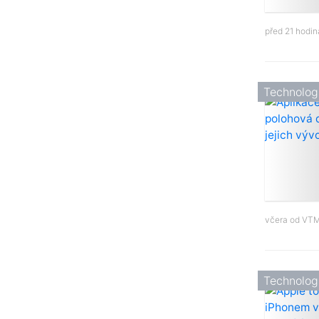
před 21 hodi
Technolog
včera od
VTM
Technolog