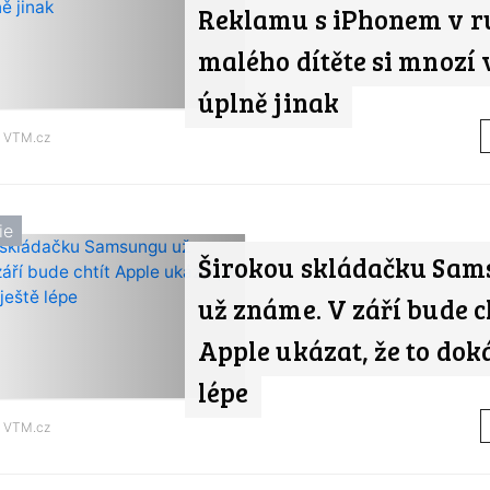
Reklamu s iPhonem v r
malého dítěte si mnozí 
úplně jinak
d
VTM.cz
ie
Širokou skládačku Sa
už známe. V září bude c
Apple ukázat, že to doká
lépe
d
VTM.cz