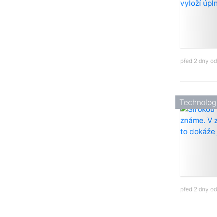
před 2 dny o
Technolog
před 2 dny o