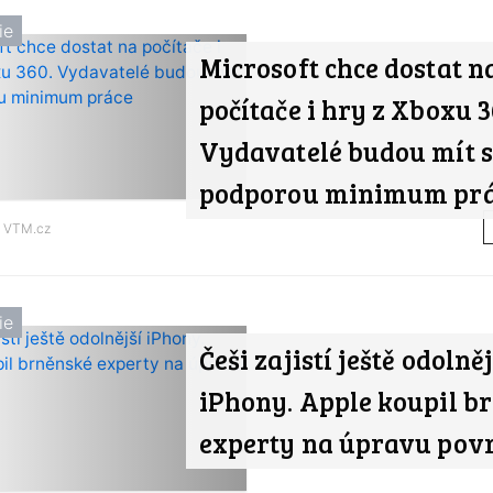
ie
Microsoft chce dostat n
počítače i hry z Xboxu 3
Vydavatelé budou mít s
podporou minimum pr
d
VTM.cz
ie
Češi zajistí ještě odolněj
iPhony. Apple koupil b
experty na úpravu pov