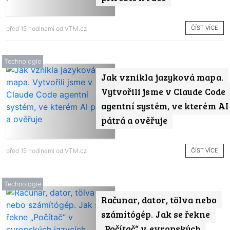
ČÍST VÍCE
před 15 hodinami od
VTM.cz
Technologie
Jak vznikla jazyková mapa.
Vytvořili jsme v Claude Code
agentní systém, ve kterém AI
pátrá a ověřuje
ČÍST VÍCE
před 15 hodinami od
VTM.cz
Technologie
Računar, dator, tölva nebo
számítógép. Jak se řekne
„Počítač“ v evropských