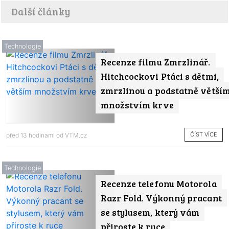
Další články
Technologie
Recenze filmu Zmrzlinář.
Hitchcockovi Ptáci s dětmi,
zmrzlinou a podstatně větší
množstvím krve
ČÍST VÍCE
před 13 hodinami od
VTM.cz
Technologie
Recenze telefonu Motorola
Razr Fold. Výkonný pracant
se stylusem, který vám
přiroste k ruce