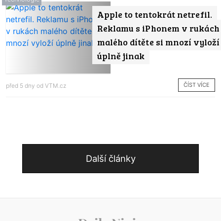
Apple to tentokrát netrefil.
Reklamu s iPhonem v rukách
malého dítěte si mnozí vyloží
úplně jinak
ČÍST VÍCE
před 5 dny od
VTM.cz
Další články