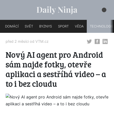
DOMÁCÍ
SVĚT
BYZNYS
SPORT
VĚDA
TECHNOLOGIE
před 2 měsíci od
VTM.cz
Nový AI agent pro Android
sám najde fotky, otevře
aplikaci a sestříhá video – a
to i bez cloudu