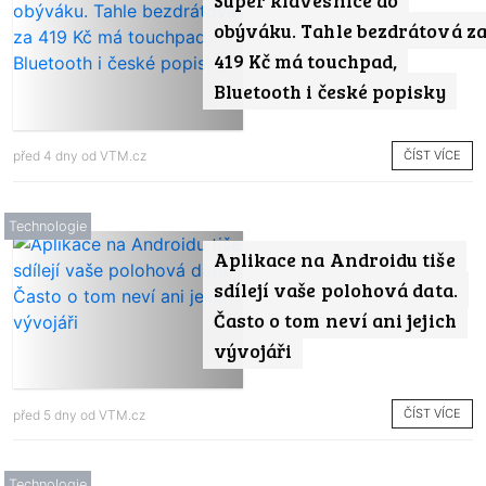
obýváku. Tahle bezdrátová z
419 Kč má touchpad,
Bluetooth i české popisky
ČÍST VÍCE
před 4 dny od
VTM.cz
Technologie
Aplikace na Androidu tiše
sdílejí vaše polohová data.
Často o tom neví ani jejich
vývojáři
ČÍST VÍCE
před 5 dny od
VTM.cz
Technologie