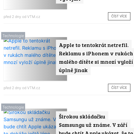
ČÍST VÍCE
před 2 dny od
VTM.cz
Technologie
Apple to tentokrát netrefil.
Reklamu s iPhonem v rukách
malého dítěte si mnozí vyloží
úplně jinak
ČÍST VÍCE
před 2 dny od
VTM.cz
Technologie
Širokou skládačku
Samsungu už známe. V září
bude chtít Apple ukázat, že to