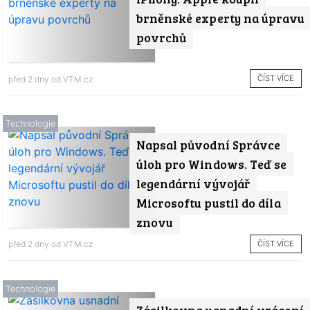
brněnské experty na úpravu
povrchů
ČÍST VÍCE
před 2 dny od
VTM.cz
Technologie
Napsal původní Správce
úloh pro Windows. Teď se
legendární vývojář
Microsoftu pustil do díla
znovu
ČÍST VÍCE
před 2 dny od
VTM.cz
Technologie
Zásilkovna usnadní vrácení