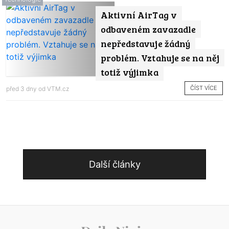
Aktivní AirTag v
odbaveném zavazadle
nepředstavuje žádný
problém. Vztahuje se na něj
totiž výjimka
ČÍST VÍCE
před 3 dny od
VTM.cz
Další články