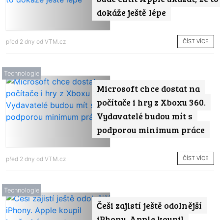
dokáže ještě lépe
ČÍST VÍCE
před 2 dny od
VTM.cz
Technologie
Microsoft chce dostat na
počítače i hry z Xboxu 360.
Vydavatelé budou mít s
podporou minimum práce
ČÍST VÍCE
před 2 dny od
VTM.cz
Technologie
Češi zajistí ještě odolnější
iPhony. Apple koupil