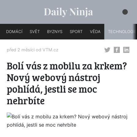
DOMÁCÍ
SVĚT
BYZNYS
SPORT
VĚDA
TECHNOLOGIE
před 2 měsíci od
VTM.cz
Bolí vás z mobilu za krkem?
Nový webový nástroj
pohlídá, jestli se moc
nehrbíte