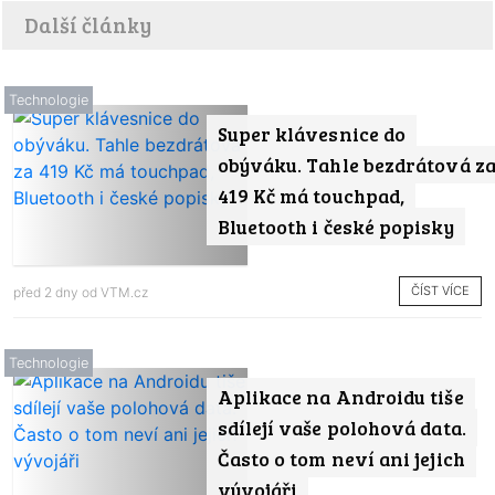
Další články
Technologie
Super klávesnice do
obýváku. Tahle bezdrátová z
419 Kč má touchpad,
Bluetooth i české popisky
ČÍST VÍCE
před 2 dny od
VTM.cz
Technologie
Aplikace na Androidu tiše
sdílejí vaše polohová data.
Často o tom neví ani jejich
vývojáři