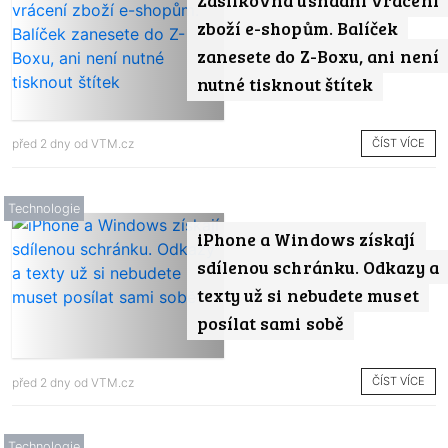
zboží e-shopům. Balíček
zanesete do Z-Boxu, ani není
nutné tisknout štítek
ČÍST VÍCE
před 2 dny od
VTM.cz
Technologie
iPhone a Windows získají
sdílenou schránku. Odkazy a
texty už si nebudete muset
posílat sami sobě
ČÍST VÍCE
před 2 dny od
VTM.cz
Technologie