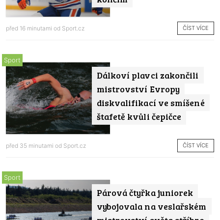
ČÍST VÍCE
před 16 minutami od
Sport.cz
Sport
Dálkoví plavci zakončili
mistrovství Evropy
diskvalifikací ve smíšené
štafetě kvůli čepičce
ČÍST VÍCE
před 35 minutami od
Sport.cz
Sport
Párová čtyřka juniorek
vybojovala na veslařském
mistrovství světa stříbro