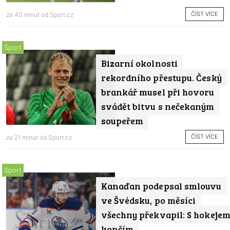
ČÍST VÍCE
za 40 minut od
Sport.cz
Sport
Bizarní okolnosti
rekordního přestupu. Český
brankář musel při hovoru
svádět bitvu s nečekaným
soupeřem
ČÍST VÍCE
za 21 minut od
Sport.cz
Sport
Kanaďan podepsal smlouvu
ve Švédsku, po měsíci
všechny překvapil: S hokeje
končím