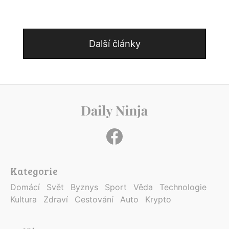
Další články
Kategorie
Domácí
Svět
Byznys
Sport
Věda
Technologie
Kultura
Zdraví
Cestování
Auto
Krypto