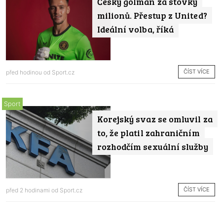
Český gólman za stovky
milionů. Přestup z United?
Ideální volba, říká
ČÍST VÍCE
před hodinou od
Sport.cz
Sport
Korejský svaz se omluvil za
to, že platil zahraničním
rozhodčím sexuální služby
ČÍST VÍCE
před 2 hodinami od
Sport.cz