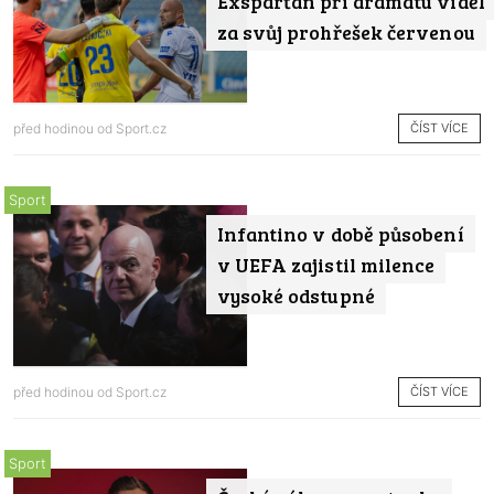
Exsparťan při dramatu viděl
za svůj prohřešek červenou
ČÍST VÍCE
před hodinou od
Sport.cz
Sport
Infantino v době působení
v UEFA zajistil milence
vysoké odstupné
ČÍST VÍCE
před hodinou od
Sport.cz
Sport