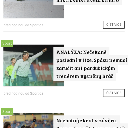
ČÍST VÍCE
před hodinou od
Sport.cz
Sport
ANALÝZA: Nečekaně
poslední v lize. Spásu nemusí
zaručit ani pardubickým
trenérem vysněný hráč
ČÍST VÍCE
před hodinou od
Sport.cz
Sport
Nechutný zkrat v závěru.