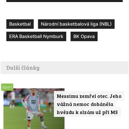
Basketbal
Národní basketbalová liga (NBL)
ERA Basketball Nymburk
BK Opava
Další články
Sport
Messimu zemřel otec. Jeho
vážná nemoc doháněla
hvězdu k slzám už při MS