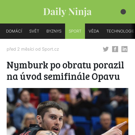
DOMÁCÍ
SVĚT
BYZNYS
SPORT
VĚDA
TECHNOLOGIE
před 2 měsíci od
Sport.cz
Nymburk po obratu porazil
na úvod semifinále Opavu