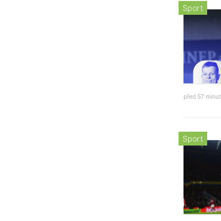
Sport
před 57 minu
Sport