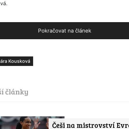
ová.
Pokračovat na článek
ára Kousková
ší články
Češi na mistrovství Ev