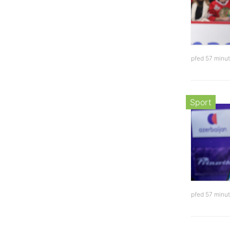
před 57 minu
Sport
před 57 minu