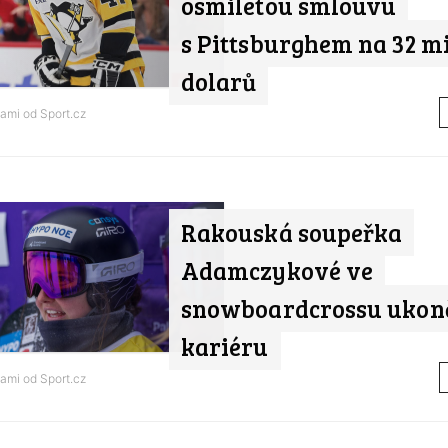
osmiletou smlouvu
s Pittsburghem na 32 m
dolarů
tami od
Sport.cz
Rakouská soupeřka
Adamczykové ve
snowboardcrossu ukonč
kariéru
tami od
Sport.cz