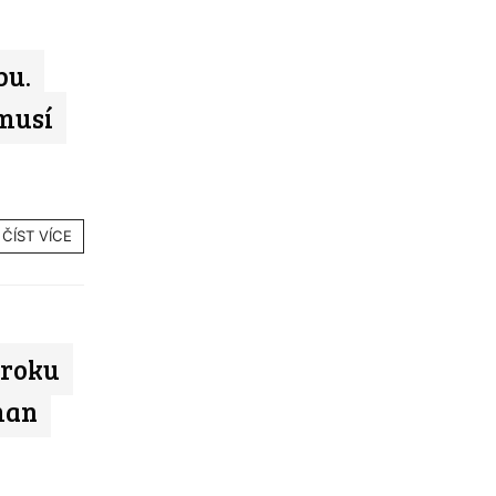
bu.
musí
ČÍST VÍCE
 roku
man