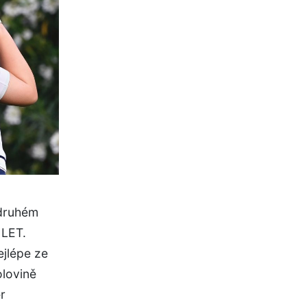
 druhém
 LET.
ejlépe ze
olovině
r