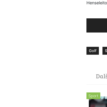
Henseleit
Golf
S
Dal
Sport