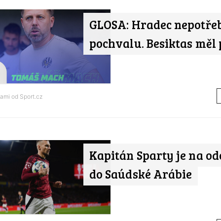
GLOSA: Hradec nepotře
pochvalu. Besiktas měl 
tami od
Sport.cz
Kapitán Sparty je na o
do Saúdské Arábie