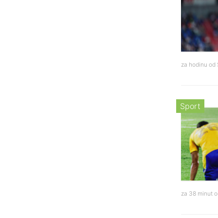
za hodinu od
Sport
za 38 minut 