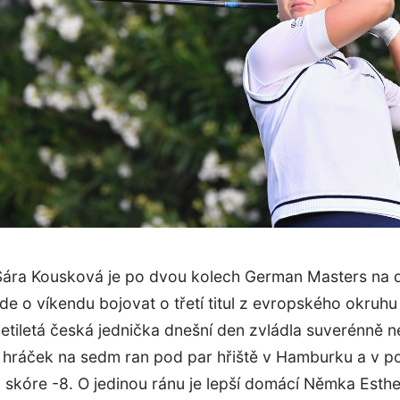
 Sára Kousková je po dvou kolech German Masters na
de o víkendu bojovat o třetí titul z evropského okruhu
tiletá česká jednička dnešní den zvládla suverénně n
 hráček na sedm ran pod par hřiště v Hamburku a v p
 skóre -8. O jedinou ránu je lepší domácí Němka Esthe