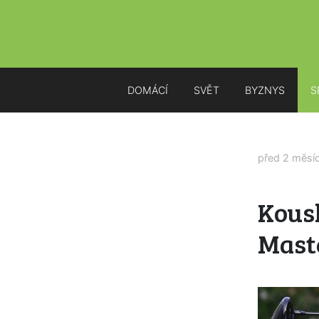
DOMÁCÍ
SVĚT
BYZNYS
S
před 2 měsí
Kous
Maste