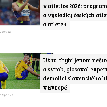
v atletice 2026: progra
a výsledky českých atle
a atletek
Sport.cz
Už tu chybí jenom nešto
a svrab, glosoval exper
demolici slovenského k
v Evropě
od
Sport.cz