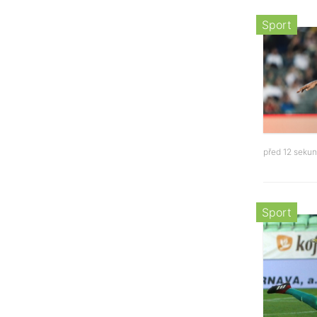
Sport
před 12 seku
Sport