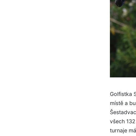
Golfistka
místě a bu
Šestadvace
všech 132
turnaje má