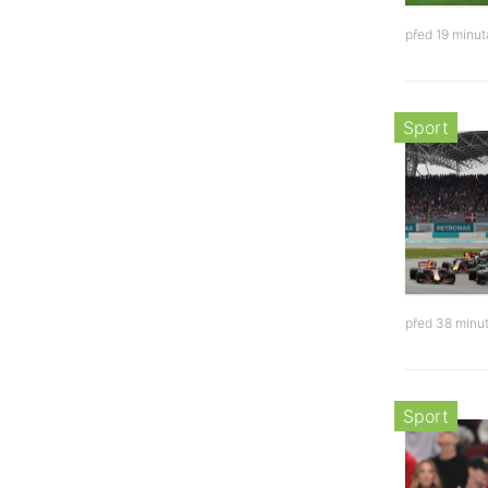
před 19 minu
Sport
před 38 minu
Sport