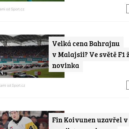
tami od
Sport.cz
Velká cena Bahrajnu
v Malajsii? Ve světě F1
novinka
tami od
Sport.cz
Fin Koivunen uzavřel 