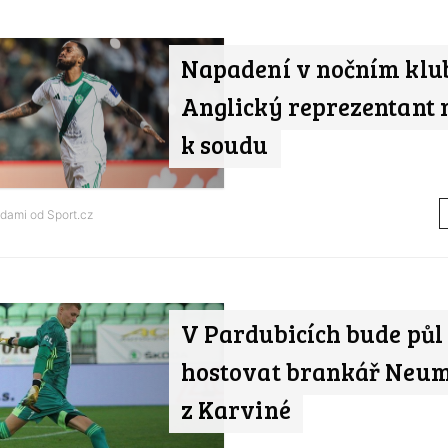
Napadení v nočním klu
Anglický reprezentant 
k soudu
ndami od
Sport.cz
V Pardubicích bude půl
hostovat brankář Neu
z Karviné