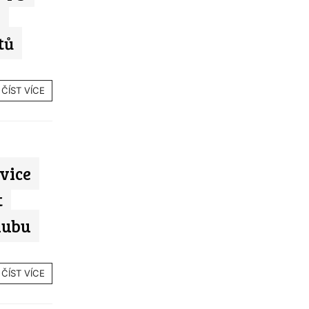
m
tů
ČÍST VÍCE
vice
t
lubu
ČÍST VÍCE