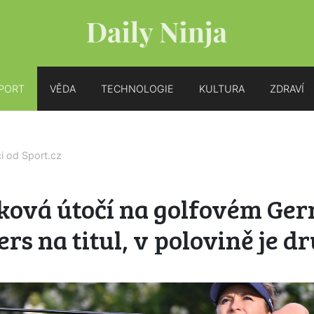
PORT
VĚDA
TECHNOLOGIE
KULTURA
ZDRAVÍ
ci od
Sport.cz
ková útočí na golfovém Ge
rs na titul, v polovině je d