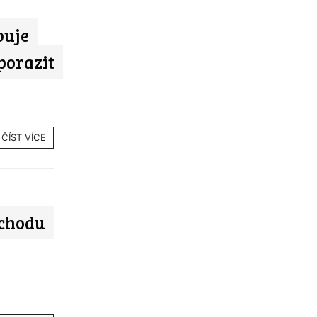
buje
porazit
ČÍST VÍCE
dchodu