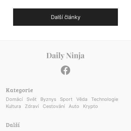
Další články
Kategorie
Domácí
Svět
Byznys
Sport
Věda
Technologie
Kultura
Zdraví
Cestování
Auto
Krypto
Další