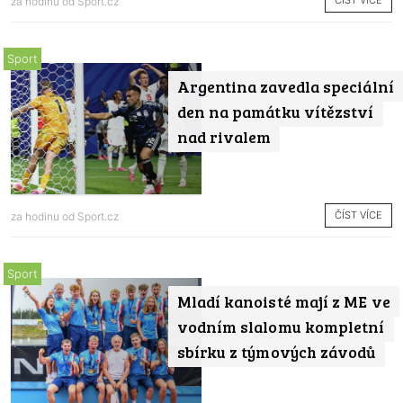
ČÍST VÍCE
za hodinu od
Sport.cz
Sport
Argentina zavedla speciální
den na památku vítězství
nad rivalem
ČÍST VÍCE
za hodinu od
Sport.cz
Sport
Mladí kanoisté mají z ME ve
vodním slalomu kompletní
sbírku z týmových závodů