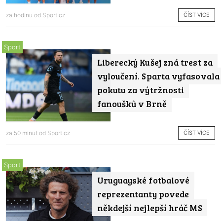
ČÍST VÍCE
za hodinu od
Sport.cz
Sport
Liberecký Kušej zná trest za
vyloučení. Sparta vyfasovala
pokutu za výtržnosti
fanoušků v Brně
ČÍST VÍCE
za 50 minut od
Sport.cz
Sport
Uruguayské fotbalové
reprezentanty povede
někdejší nejlepší hráč MS