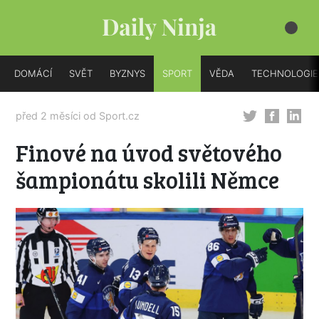
DOMÁCÍ
SVĚT
BYZNYS
SPORT
VĚDA
TECHNOLOGIE
před 2 měsíci od
Sport.cz
Finové na úvod světového
šampionátu skolili Němce