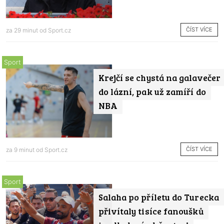
ČÍST VÍCE
za 29 minut od
Sport.cz
Sport
Krejčí se chystá na galavečer
do lázní, pak už zamíří do
NBA
ČÍST VÍCE
za 9 minut od
Sport.cz
Sport
Salaha po příletu do Turecka
přivítaly tisíce fanoušků