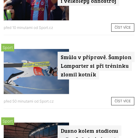
i velkolepý ohňostroj
ČÍST VÍCE
před 10 minutami od
Sport.cz
Sport
Smůla v přípravě. Šampion
Lamparter si při tréninku
zlomil kotník
ČÍST VÍCE
před 50 minutami od
Sport.cz
Sport
Dusno kolem stadionu