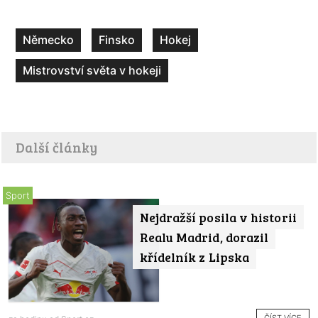
Německo
Finsko
Hokej
Mistrovství světa v hokeji
Další články
Sport
Nejdražší posila v historii
Realu Madrid, dorazil
křídelník z Lipska