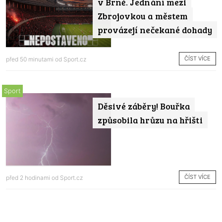
v Brně. Jednání mezi
Zbrojovkou a městem
provázejí nečekané dohady
ČÍST VÍCE
před 50 minutami od
Sport.cz
Sport
Děsivé záběry! Bouřka
způsobila hrůzu na hřišti
ČÍST VÍCE
před 2 hodinami od
Sport.cz