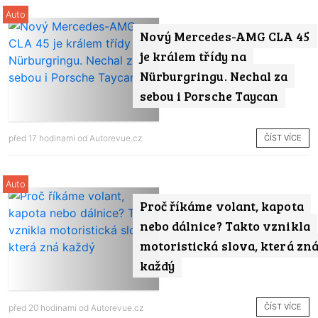
Auto
Nový Mercedes-AMG CLA 45
je králem třídy na
Nürburgringu. Nechal za
sebou i Porsche Taycan
ČÍST VÍCE
před 17 hodinami od
Autorevue.cz
Auto
Proč říkáme volant, kapota
nebo dálnice? Takto vznikla
motoristická slova, která zn
každý
ČÍST VÍCE
před 20 hodinami od
Autorevue.cz