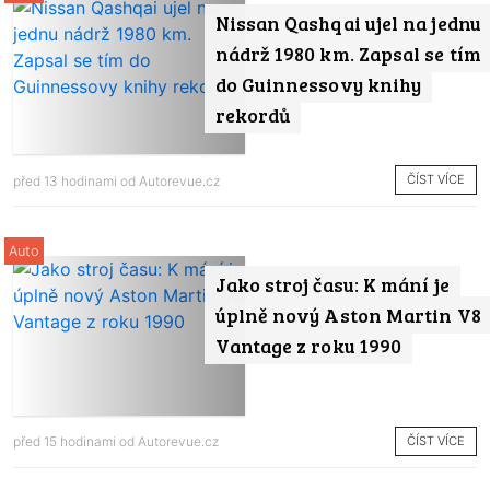
Nissan Qashqai ujel na jednu
nádrž 1980 km. Zapsal se tím
do Guinnessovy knihy
rekordů
ČÍST VÍCE
před 13 hodinami od
Autorevue.cz
Auto
Jako stroj času: K mání je
úplně nový Aston Martin V8
Vantage z roku 1990
ČÍST VÍCE
před 15 hodinami od
Autorevue.cz