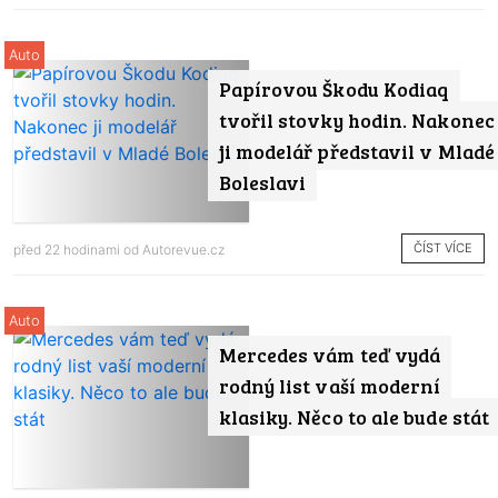
Auto
Papírovou Škodu Kodiaq
tvořil stovky hodin. Nakonec
ji modelář představil v Mladé
Boleslavi
ČÍST VÍCE
před 22 hodinami od
Autorevue.cz
Auto
Mercedes vám teď vydá
rodný list vaší moderní
klasiky. Něco to ale bude stát