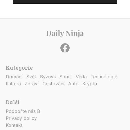
Kategorie
Domácí
Svět
Byznys
Sport
Věda
Technologie
Kultura
Zdraví
Cestování
Auto
Krypto
Další
Podpořte nás ₿
Privacy policy
Kontakt