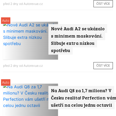
ČÍST VÍCE
před 2 dny od
Autorevue.cz
Auto
Nové Audi A2 se ukázalo
s minimem maskování.
Slibuje extra nízkou
spotřebu
ČÍST VÍCE
před 2 dny od
Autorevue.cz
Auto
Na Audi Q8 za 1,7 milionu? V
Česku realita! Perfection vá
ušetří na celou jednu octavii