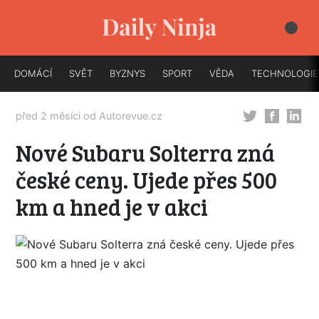
DOMÁCÍ
SVĚT
BYZNYS
SPORT
VĚDA
TECHNOLOGIE
před 2 měsíci od
Autorevue.cz
Nové Subaru Solterra zná
české ceny. Ujede přes 500
km a hned je v akci