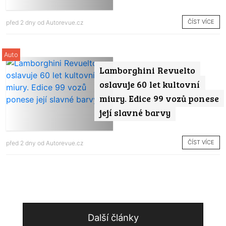
ČÍST VÍCE
před 2 dny od
Autorevue.cz
Auto
Lamborghini Revuelto
oslavuje 60 let kultovní
miury. Edice 99 vozů ponese
její slavné barvy
ČÍST VÍCE
před 2 dny od
Autorevue.cz
Další články