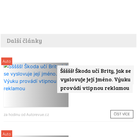
Další články
Auto
Ššššš! Škoda učí Brity, jak se
vyslovuje její jméno. Výuku
provádí vtipnou reklamou
ČÍST VÍCE
za hodinu od
Autorevue.cz
Auto