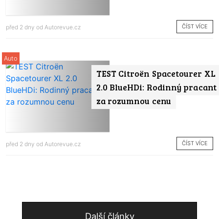
ČÍST VÍCE
před 2 dny od
Autorevue.cz
Auto
TEST Citroën Spacetourer XL
2.0 BlueHDi: Rodinný pracant
za rozumnou cenu
ČÍST VÍCE
před 2 dny od
Autorevue.cz
Další články