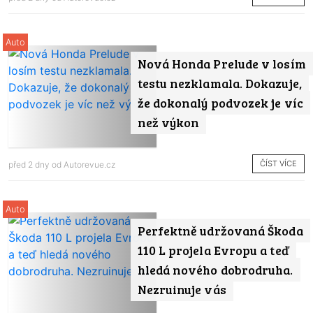
Auto
Nová Honda Prelude v losím
testu nezklamala. Dokazuje,
že dokonalý podvozek je víc
než výkon
ČÍST VÍCE
před 2 dny od
Autorevue.cz
Auto
Perfektně udržovaná Škoda
110 L projela Evropu a teď
hledá nového dobrodruha.
Nezruinuje vás