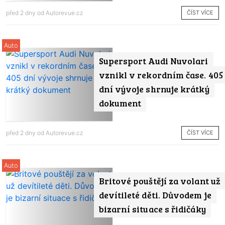
ČÍST VÍCE
před 2 dny od
Autorevue.cz
Auto
Supersport Audi Nuvolari
vznikl v rekordním čase. 405
dní vývoje shrnuje krátký
dokument
ČÍST VÍCE
před 2 dny od
Autorevue.cz
Auto
Britové pouštějí za volant už
devítileté děti. Důvodem je
bizarní situace s řidičáky