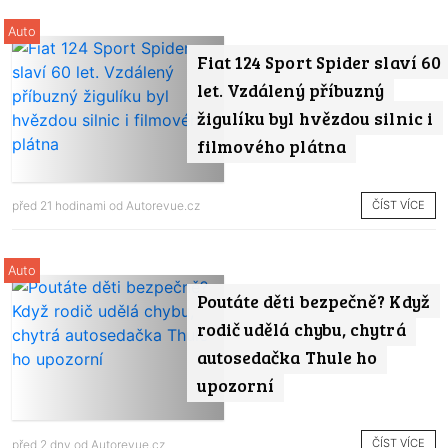
Auto
Fiat 124 Sport Spider slaví 60
let. Vzdálený příbuzný
žigulíku byl hvězdou silnic i
filmového plátna
ČÍST VÍCE
před 21 hodinami od
Autorevue.cz
Auto
Poutáte děti bezpečně? Když
rodič udělá chybu, chytrá
autosedačka Thule ho
upozorní
ČÍST VÍCE
před 2 dny od
Autorevue.cz