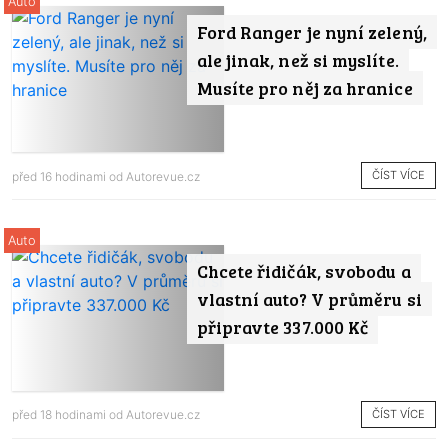
Auto
Ford Ranger je nyní zelený,
ale jinak, než si myslíte.
Musíte pro něj za hranice
ČÍST VÍCE
před 16 hodinami od
Autorevue.cz
Auto
Chcete řidičák, svobodu a
vlastní auto? V průměru si
připravte 337.000 Kč
ČÍST VÍCE
před 18 hodinami od
Autorevue.cz