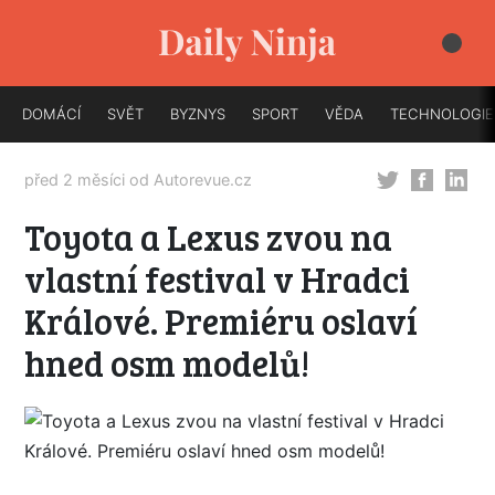
DOMÁCÍ
SVĚT
BYZNYS
SPORT
VĚDA
TECHNOLOGIE
před 2 měsíci od
Autorevue.cz
Toyota a Lexus zvou na
vlastní festival v Hradci
Králové. Premiéru oslaví
hned osm modelů!