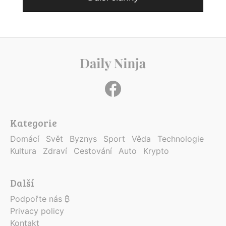
Kategorie
Domácí
Svět
Byznys
Sport
Věda
Technologie
Kultura
Zdraví
Cestování
Auto
Krypto
Další
Podpořte nás ₿
Privacy policy
Kontakt